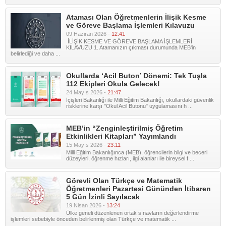
Ataması Olan Öğretmenlerin İlişik Kesme
ve Göreve Başlama İşlemleri Kılavuzu
09 Haziran 2026 -
12:41
İLİŞİK KESME VE GÖREVE BAŞLAMA İŞLEMLERİ
KILAVUZU 1. Atamanızın çıkması durumunda MEB'in
belirlediği ve daha ...
Okullarda ‘Acil Buton’ Dönemi: Tek Tuşla
112 Ekipleri Okula Gelecek!
24 Mayıs 2026 -
21:47
İçişleri Bakanlığı ile Milli Eğitim Bakanlığı, okullardaki güvenlik
risklerine karşı "Okul Acil Butonu" uygulamasını h ...
MEB’in “Zenginleştirilmiş Öğretim
Etkinlikleri Kitapları” Yayımlandı
15 Mayıs 2026 -
23:11
Milli Eğitim Bakanlığınca (MEB), öğrencilerin bilgi ve beceri
düzeyleri, öğrenme hızları, ilgi alanları ile bireysel f ...
Görevli Olan Türkçe ve Matematik
Öğretmenleri Pazartesi Gününden İtibaren
5 Gün İzinli Sayılacak
19 Nisan 2026 -
13:24
Ülke geneli düzenlenen ortak sınavların değerlendirme
işlemleri sebebiyle önceden belirlenmiş olan Türkçe ve matematik ...