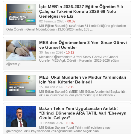
İşte MEB’in 2026-2027 Eğitim Öğretim Yılı
Çalışma Takvimi Konulu 2026-68 Nolu
Genelgesi ve Eki
02 Temmuz 2026 -
00:02
Milli Eğitim Bakanlığı tarafından 81 il müdürlüğüne gönderilen
Orta Öğretim Genel Müdürlüğünün 13.06.2026 tarihli, 155 ...
MEB’den Öğretmenlere 3 Yeni Sınav Görevi
ve Güncel Ücretler
30 Haziran 2026 -
15:12
Meb’den Öğretmenlere 3 Yeni Sınav Görevi ve Güncel
Ücretler MEB Açık Öğretim Kurumları 2025-2026 eğitim
öğretim yıl ...
MEB, Okul Müdürleri ve Müdür Yardımcıları
İçin Yeni Kriterler Belirledi
15 Haziran 2026 -
17:15
Milli Eğitim Bakanlığı (MEB) Milli Eğitim Akademisi Başkanlığı,
okul müdürleri ve müdür yardımcıları için belirlenen k ...
Bakan Tekin Yeni Uygulamaları Anlattı:
“Birinci Dönemde ARA TATİL Var! ‘Ebeveyn
Okulu’ Geliyor”
11 Haziran 2026 -
10:16
Milli Eğitim Bakanı Yusuf Tekin, müfredattan sınav
güvenliğine, okul kayıtlarından veli eğitimlerine kadar birçok alan ...