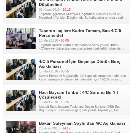
Düşünelim!
02 Nisan 2016 -
10:15
Taşeron İşçilerinin Kadroya Geçirilmesi Düşünülürken 4/C
Meselesini Yeniden Düşünmek. Bu hafta arka arkaya yapıl ...
Taşeron İşçilere Kadro Tamam, Sıra 4/C’li
Personelde!
16 Mart 2016 -
06:45
Taşeron işçilere kadro çalışmasında sona yaklaşılırken,
4C'lilere ve üniversite mezunu işçilerin beklediği haber de ...
4/C’li Personel İçin Geçmişe Dönük Borç
Açıklaması
13 Mart 2016 -
00:55
Devlet Personel Başkanlığı, 4/C'li geçici personele mahkeme
kararı gereğince ödenen ek ödemeler için, "2016 öncesi ...
Hacı Bayram Tonbul: 4/C Sorunu Bu Yıl
Çözülecek!
10 Mart 2016 -
15:25
Uludağ Şube İstişare Toplantısı Devlet Su işler (DSİ) Set
Başı Sosyal Tesislerinde gerçekleştirildi. Toplantıya, En ...
Bakan Süleyman Soylu’dan 4/C Açıklaması
28 Ocak 2016 -
14:17
Memur-Sen Genel Başkanı Ali Yalçın, Memur-Sen Genel