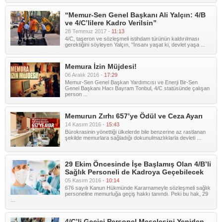
“Memur-Sen Genel Başkanı Ali Yalçın: 4/B
ve 4/C’lilere Kadro Verilsin”
28 Temmuz 2017 -
11:13
4/C, taşeron ve sözleşmeli istihdam türünün kaldırılması
gerektiğini söyleyen Yalçın, "İnsanı yaşat ki, devlet yaşa ...
Memura İzin Müjdesi!
06 Aralık 2016 -
17:29
Memur-Sen Genel Başkan Yardımcısı ve Enerji Bir-Sen
Genel Başkanı Hacı Bayram Tonbul, 4/C statüsünde çalışan
person ...
Memurun Zırhı 657’ye Ödül ve Ceza Ayarı
14 Kasım 2016 -
15:43
Bürokrasinin yönettiği ülkelerde bile benzerine az rastlanan
şekilde memurlara sağladığı dokunulmazlıklarla devleti ...
29 Ekim Öncesinde İşe Başlamış Olan 4/B’li
Sağlık Personeli de Kadroya Geçebilecek
05 Kasım 2016 -
10:14
676 sayılı Kanun Hükmünde Kararnameyle sözleşmeli sağlık
personeline memurluğa geçiş hakkı tanındı. Peki bu hak, 29
...
4/C’li Geçici Personel Meselesini Yeniden