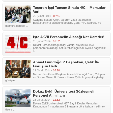
Taşeron İşçi Tamam Sırada 4/C’li Memurlar
Var!
25 Şubat 2014 -
08:45
Çalışma Bakanı Çelik, taşeron yasa tasarısının
Başbakanlık'ta olduğunu söyledi. Çelik, "4/C kadrosu ve
memura derece ...
İşte 4/C’li Personelin Alacağı Net Ücretler!
11 Şubat 2014 -
16:32
Devlet Personel Başkanlığı yaptığı duyuru ile 4/C'li
personellerin alacağı net ücretleri açıkladı. Ayrıca başkanlık
4 ...
Ahmet Gündoğdu: Başbakan, Çelik İle
Görüşün Dedi
29 Ocak 2014 -
16:10
Memur-Sen Genel Başkanı Ahmet Gündoğdu'nun, Çalışma
ve Sosyal Güvenlik Bakanı Faruk Çelik ile gerçekleştirdiği
görüşm ...
Dokuz Eylül Üniversitesi Sözleşmeli
Personel Alım İlanı
23 Ocak 2014 -
12:32
Dokuz Eylül Üniversitesi, 657 Sayılı Devlet Memurları
Kanununun 4 maddesinin B fıkrasına göre istihdam edilmek
üzere ...