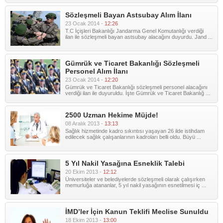
Sözleşmeli Bayan Astsubay Alım İlanı
23 Ocak 2014 -
12:26
T.C İçişleri Bakanlığı Jandarma Genel Komutanlığı verdiği
ilan ile sözleşmeli bayan astsubay alacağını duyurdu. Jand ...
Gümrük ve Ticaret Bakanlığı Sözleşmeli
Personel Alım İlanı
23 Ocak 2014 -
12:20
Gümrük ve Ticaret Bakanlığı sözleşmeli personel alacağını
verdiği ilan ile duyuruldu. İşte Gümrük ve Ticaret Bakanlığ ...
2500 Uzman Hekime Müjde!
08 Aralık 2013 -
13:13
Sağlık hizmetinde kadro sıkıntısı yaşayan 26 ilde istihdam
edilecek sağlık çalışanlarının kadroları belli oldu. Büyü ...
5 Yıl Nakil Yasağına Esneklik Talebi
20 Ekim 2013 -
12:12
Üniversiteler ve belediyelerde sözleşmeli olarak çalışırken
memurluğa atananlar, 5 yıl nakil yasağının esnetilmesi iç ...
İMD’ler İçin Kanun Teklifi Meclise Sunuldu
18 Ekim 2013 -
13:00