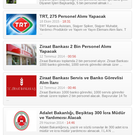
Diyanet İşleri Başkanlığı, 5 bin personel almak i ...
TRT, 275 Personel Alımı Yapacak
18 Ekim 2015 -
18:31
TRT Kamera Asistanı, Stajyer Spiker, Stajyer Muhabir,
Yardımcı Prodüktör ve Yapım ve Yayın Elemanı Alım İlanı. T
...
Ziraat Bankası 2 Bin Personel Alımı
Yapacak
12 Temmuz 2014 -
00:56
Ziraat Bankası toplamda 2 bin personel alıyor. Ziraat Bankası
1000 banko görevlisi, 1000 servis görevlisi olmak üzer ...
Ziraat Bankası Servis ve Banko Görevlisi
Alım İlanı
12 Temmuz 2014 -
00:46
Ziraat Bankası 1000 banko görevlisi, 1000 servis görevlisi
olmak üzere toplam 2 bin personel alacak. Başvurular 14 Te
...
Adalet Bakanlığı, Beşiktaş 300 İcra Müdür
ve Yardımcısı Alacak
29 Haziran 2014 -
14:46
Adalet Bakanlığınca, yazılı ve sözlü sınavlar ile 300 adet icra
müdür ve icra müdür yardımcısı alınacak. İ L A N ...