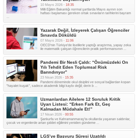
10 Mayıs 2026 -
18:35
Milli Eğitim Bakanlığı normal şartlarda Mayıs ayının son
haftası başlaması gereken ortak sınavların tarihlerini bayram
...
Yazarak Değil, İzleyerek Çalışan Öğrenciler
Sınavda Döküldü
07 Mayıs 2026 -
11:06
OECD'nin Türkiye'de liselilerle yaptığı araştırma, yapay zeka
ile matematik çalışan öğrencilerin pratik performansının ...
Pandemi Bir Nesli Çaldı: “Önümüzdeki On
Yılı Tehdit Eden Toplumsal Risk
Barındırıyor”
23 Nisan 2026 -
15:35
Pandemi döneminde okul disiplini ve sosyal bağlardan kopan
"hayalet kuşak", sadece akademik bilgi kaybı değil; derin b ...
Uzmanlardan Ailelere 12 Soruluk Kritik
Uyarı Listesi: “Erken Fark Et, Geç
Kalmadan Müdahale Et!”
17 Nisan 2026 -
00:55
Şanlıurfa ve Kahramanmaraş’ta okullarda yaşanan saldırılar,
çocuk ve ergenlerde artan şiddet eğilimini yeniden gündeme ...
LGS’ye Başvuru Süresi Uzatıldı