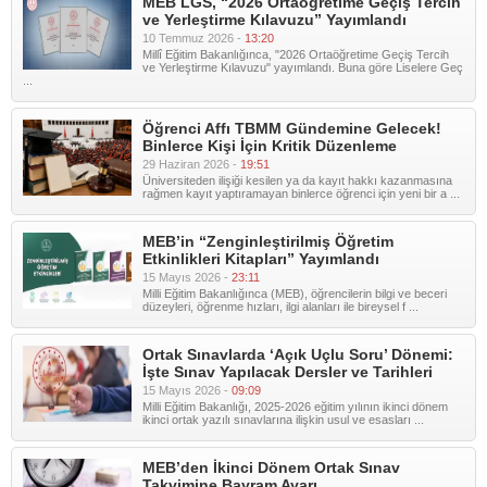
MEB LGS, “2026 Ortaöğretime Geçiş Tercih
ve Yerleştirme Kılavuzu” Yayımlandı
10 Temmuz 2026 -
13:20
Millî Eğitim Bakanlığınca, "2026 Ortaöğretime Geçiş Tercih
ve Yerleştirme Kılavuzu" yayımlandı. Buna göre Liselere Geç
...
Öğrenci Affı TBMM Gündemine Gelecek!
Binlerce Kişi İçin Kritik Düzenleme
29 Haziran 2026 -
19:51
Üniversiteden ilişiği kesilen ya da kayıt hakkı kazanmasına
rağmen kayıt yaptıramayan binlerce öğrenci için yeni bir a ...
MEB’in “Zenginleştirilmiş Öğretim
Etkinlikleri Kitapları” Yayımlandı
15 Mayıs 2026 -
23:11
Milli Eğitim Bakanlığınca (MEB), öğrencilerin bilgi ve beceri
düzeyleri, öğrenme hızları, ilgi alanları ile bireysel f ...
Ortak Sınavlarda ‘Açık Uçlu Soru’ Dönemi:
İşte Sınav Yapılacak Dersler ve Tarihleri
15 Mayıs 2026 -
09:09
Milli Eğitim Bakanlığı, 2025-2026 eğitim yılının ikinci dönem
ikinci ortak yazılı sınavlarına ilişkin usul ve esasları ...
MEB’den İkinci Dönem Ortak Sınav
Takvimine Bayram Ayarı