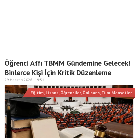
Öğrenci Affı TBMM Gündemine Gelecek!
Binlerce Kişi İçin Kritik Düzenleme
29 Haziran 2026 -
19:51
Eğitim
,
Lisans
,
Öğrenciler
,
Önlisans
,
Tüm Manşetler