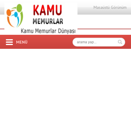
Masaüstü Görünüm
MENÜ