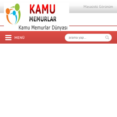
Masaüstü Görünüm
MENÜ