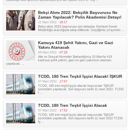
Bekçi Alımı 2022: Bekçilik Başvurusu Ne
Zaman Yapılacak? Polis Akademisi Detayı!
21 Mart 2022 -
18:17
Bekçi alımı 2022 başvurusu için detaylar, Emniyet Genel
Müdürlüğü aracılığıyla takip edilecek. Geçtiğimiz yıl içerisin ...
Kamuya 419 Şehit Yakını, Gazi ve Gazi
Yakını Atanacak
08 Mart 2022 -
07:18
Aile ve Sosyal Hizmetler Bakanlığınca 10 Mart’ta 419
kadroya şehit yakını, gazi ve gazi yakınının ataması
yapılacak. ...
TCDD, 180 Tren Teşkil İşçisi Alacak! İŞKUR
07 Mart 2022 -
17:57
TCDD, 180 tren teşkil işçisi alacak başvurular 'İŞKUR'
üzerinden yapılacak. Son başvuru tarihi 11 mart 2022. TCDD
İ ...
TCDD, 180 Tren Teşkil İşçisi Alacak
07 Mart 2022 -
17:52
TCDD, 180 tren teşkil işçisi alacak başvurular 'İŞKUR'
üzerinden yapılacak. Son başvuru tarihi 11 mart 2022 TCDD
İş ...