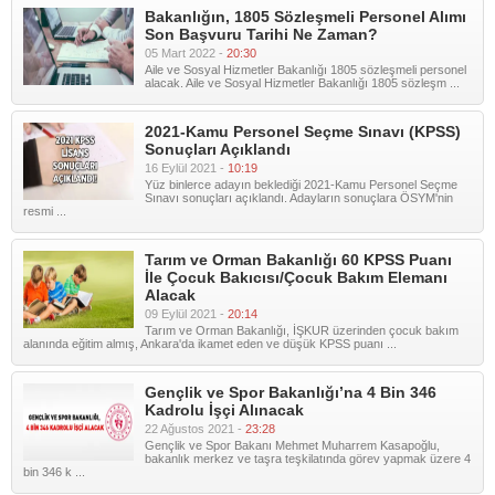
Bakanlığın, 1805 Sözleşmeli Personel Alımı
Son Başvuru Tarihi Ne Zaman?
05 Mart 2022 -
20:30
Aile ve Sosyal Hizmetler Bakanlığı 1805 sözleşmeli personel
alacak. Aile ve Sosyal Hizmetler Bakanlığı 1805 sözleşm ...
2021-Kamu Personel Seçme Sınavı (KPSS)
Sonuçları Açıklandı
16 Eylül 2021 -
10:19
Yüz binlerce adayın beklediği 2021-Kamu Personel Seçme
Sınavı sonuçları açıklandı. Adayların sonuçlara ÖSYM'nin
resmi ...
Tarım ve Orman Bakanlığı 60 KPSS Puanı
İle Çocuk Bakıcısı/Çocuk Bakım Elemanı
Alacak
09 Eylül 2021 -
20:14
Tarım ve Orman Bakanlığı, İŞKUR üzerinden çocuk bakım
alanında eğitim almış, Ankara'da ikamet eden ve düşük KPSS puanı ...
Gençlik ve Spor Bakanlığı’na 4 Bin 346
Kadrolu İşçi Alınacak
22 Ağustos 2021 -
23:28
Gençlik ve Spor Bakanı Mehmet Muharrem Kasapoğlu,
bakanlık merkez ve taşra teşkilatında görev yapmak üzere 4
bin 346 k ...