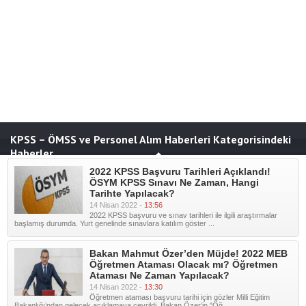
KPSS – ÖMSS ve Personel Alım Haberleri Kategorisindeki
Haberler
2022 KPSS Başvuru Tarihleri Açıklandı!
ÖSYM KPSS Sınavı Ne Zaman, Hangi
Tarihte Yapılacak?
14 Nisan 2022 -
13:56
2022 KPSS başvuru ve sınav tarihleri ile ilgili araştırmalar
başlamış durumda. Yurt genelinde sınavlara katılım göster ...
Bakan Mahmut Özer’den Müjde! 2022 MEB
Öğretmen Ataması Olacak mı? Öğretmen
Ataması Ne Zaman Yapılacak?
14 Nisan 2022 -
13:30
Öğretmen ataması başvuru tarihi için gözler Milli Eğitim
Bakanlığı’ndan gelecek açıklamaya çevrildi. Bakan Özer’in "Öğ ...