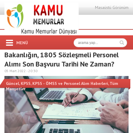
Masaüstü Görünüm
MENÜ
Bakanlığın, 1805 Sözleşmeli Personel
Alımı Son Başvuru Tarihi Ne Zaman?
05 Mart 2022 -
20:30
Güncel
,
KPSS
,
KPSS - ÖMSS ve Personel Alım Haberleri
,
Tüm
Manşetler