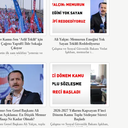
e Kamu-Sen ‘Adil Teklif’ için
Ali Yalçın: Memurun Emeğini Yok
 Çağrısı Yaptı81 İlde Sokağa
Sayan Teklifi Reddediyoruz
Çıkıyor
Çalışma ve Sosyal Güvenlik Bakanı Vedat
Işıkhan, memurlar i...
in ilk zam teklifini "yetersiz ve
adaletsiz" diyerek...
ur-Sen Genel Başkanı Ali
2026-2027 Yıllarını Kapsayan 8’inci
dan Açıklama: En Düşük Memur
Dönem Kamu Toplu Sözleşme Süreci
aaşı Ne Kadar Olmalı?
Başladı
n Genel Başkanı Ali Yalçın, toplu
Çalışma ve Sosyal Güvenlik Bakanı Işıkhan,
sözleşme sürecind...
"2026-2027 yılla...