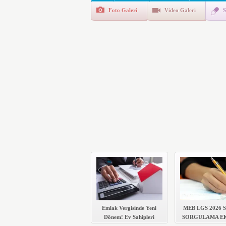
Foto Galeri
Video Galeri
S
E-Devlet Unutulan Para Sor
da İlgilendiriyor
İşte Okullarda Öğrencileri
Motorine Gece Yarısı Büyü
LPG’ye Dev Zam Geliyor!
Emlak Vergisinde Yeni
MEB LGS 2026
Dönem! Ev Sahipleri
SORGULAMA EK