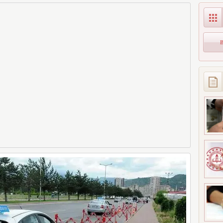
arı MEB
Öğrenci Alınacak
Unuttuğunuz Paralar
landı!
Ortaya Çıkabilir,
ınavı
Mirasçıları da
r) Sonuç
İlgilendiriyor
ranı