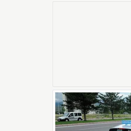
Dikkat
LGS Sınav Sonuçl
Tarafından Açık
Liselere Geçiş S
(LGS) (meb.gov.t
Sorgulama Ek