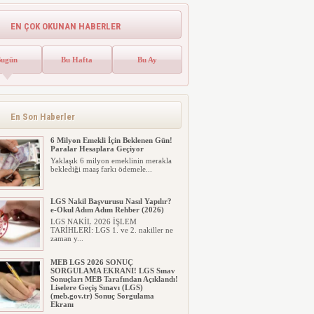
Üniversite Tercihleri –
YKS Nereden Nasıl
EN ÇOK OKUNAN HABERLER
yapılır? ÖSYM AİS – YKS
Tercih Kılavuzu ve
Robotu: YÖK Atlas
Bugün
Bu Hafta
Bu Ay
Ekranı İçin TIKLAYIN!
Emlak Vergisinde Yeni Dönem! Ev
Sahipleri Dikkat
Emlak vergisinde gelecek yıl için esas
alınacak inşaat maliyet b...
En Son Haberler
6 Milyon Emekli İçin Beklenen Gün!
Paralar Hesaplara Geçiyor
Yaklaşık 6 milyon emeklinin merakla
beklediği maaş farkı ödemele...
LGS Nakil Başvurusu Nasıl Yapılır?
e-Okul Adım Adım Rehber (2026)
LGS NAKİL 2026 İŞLEM
TARİHLERİ: LGS 1. ve 2. nakiller ne
zaman y...
MEB LGS 2026 SONUÇ
SORGULAMA EKRANI! LGS Sınav
Sonuçları MEB Tarafından Açıklandı!
Liselere Geçiş Sınavı (LGS)
(meb.gov.tr) Sonuç Sorgulama
Ekranı