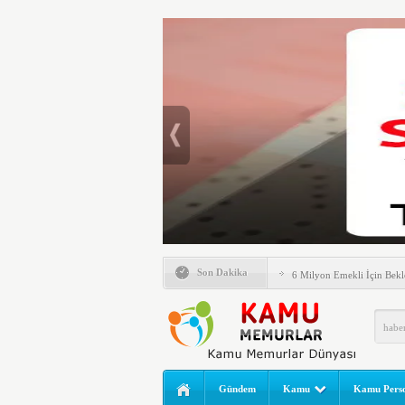
Emlak Vergisinde Yeni Dö
Son Dakika
6 Milyon Emekli İçin Bekl
LGS Nakil Başvurusu Nası
MEB LGS 2026 SONUÇ SO
Açıklandı! Liselere Geçiş
2026 Yılı Norm Güncelleme
Gündem
Kamu
Kamu Perso
Polis Akademisi İç Güvenl