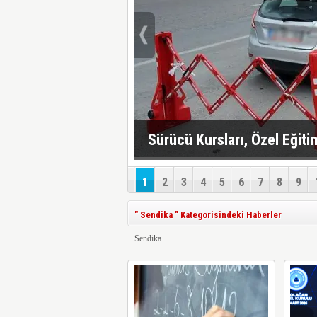
Sürücü Kursları, Özel Eğiti
mı, Ne Zaman Yapılacak?
1
2
3
4
5
6
7
8
9
" Sendika " Kategorisindeki Haberler
Sendika