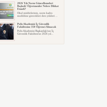
2026 LGS tercih sonuçları açıklandı...
2026 Yılı Norm Güncellemeleri
Milyonlarca öğrenci için ...
Başladı! Öğretmenler Nelere Dikkat
Etmeli?
Okul müdürlerinin, norm kadro
modülüne girecekleri ders yükleri ...
Polis Akademisi İç Güvenlik
Fakültesine 350 Öğrenci Alınacak
Polis Akademisi Başkanlığı'nın İç
Güvenlik Fakültesi'ne 2026 yıl...
E-Devlet Unutulan Para Sorgulaması
Başladı: Unuttuğunuz Paralar
Ortaya Çıkabilir, Mirasçıları da
İlgilendiriyor
Dijital ödeme alışkanlıklarının
yaygınlaşmasıyla birlikte elektr...
İşte Okullarda Öğrencilerin
Kıyafet/Formalarının Belirlenmesine
Dair Usul ve Esaslar
Milli Eğitim Bakanlığı Temel Öğretim
Genel Müdürlüğü 22.07.2026 ...
Motorine Gece Yarısı Büyük İndirim
ABD-İran arasında yeniden diplomasi
yürütüleceği sinyallerinin p...