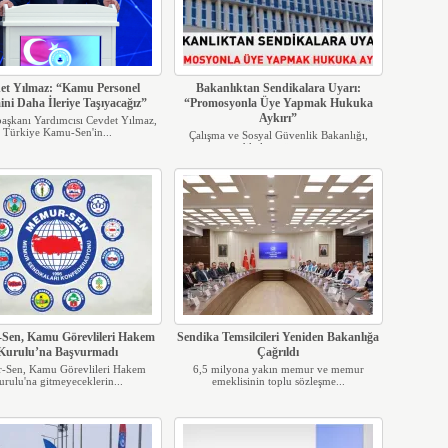
et Yılmaz: “Kamu Personel
Bakanlıktan Sendikalara Uyarı:
ini Daha İleriye Taşıyacağız”
“Promosyonla Üye Yapmak Hukuka
Aykırı”
şkanı Yardımcısı Cevdet Yılmaz,
Türkiye Kamu-Sen'in...
Çalışma ve Sosyal Güvenlik Bakanlığı,
sendikaların üye sayı...
Sen, Kamu Görevlileri Hakem
Sendika Temsilcileri Yeniden Bakanlığa
Kurulu’na Başvurmadı
Çağrıldı
-Sen, Kamu Görevlileri Hakem
6,5 milyona yakın memur ve memur
urulu'na gitmeyeceklerin...
emeklisinin toplu sözleşme...