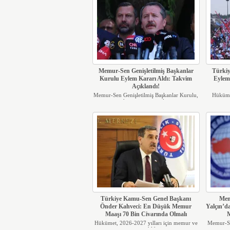
Memur-Sen Genişletilmiş Başkanlar
Türkiy
Kurulu Eylem Kararı Aldı: Takvim
Eylem
Açıklandı!
Memur-Sen Genişletilmiş Başkanlar Kurulu,
Hükümet
kamu işverenin il...
Türkiye Kamu-Sen Genel Başkanı
Mem
Önder Kahveci: En Düşük Memur
Yalçın’
Maaşı 70 Bin Civarında Olmalı
M
Hükümet, 2026-2027 yılları için memur ve
Memur-Se
memur emeklilerine...