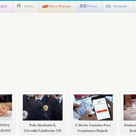
ağlık
Emlak
Hava Durumu
Finans
Otomotiv
gulaması Başladı: Unuttuğunuz Paralar Ortaya Çıkabilir, Mirasçıları
n Kıyafet/Formalarının Belirlenmesine Dair Usul ve Esaslar
k İndirim
 SONUÇ
Polis Akademisi İç
E-Devlet Unutulan Para
Kimleri
RANI!
Güvenlik Fakültesine 350
Sorgulaması Başladı:
Kesi