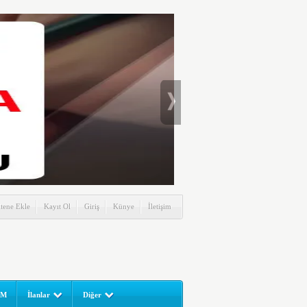
itene Ekle
Kayıt Ol
Giriş
Künye
İletişim
UM
İlanlar
Diğer