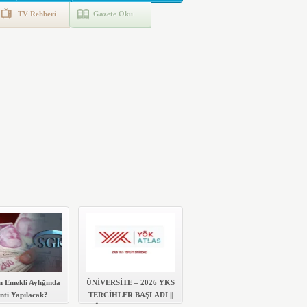
TV Rehberi
Gazete Oku
n Emekli Aylığında
ÜNİVERSİTE – 2026 YKS
nti Yapılacak?
TERCİHLER BAŞLADI ||