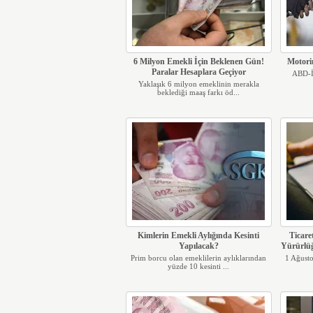
6 Milyon Emekli İçin Beklenen Gün!
Motori
Paralar Hesaplara Geçiyor
ABD-İr
Yaklaşık 6 milyon emeklinin merakla
beklediği maaş farkı öd...
Kimlerin Emekli Aylığında Kesinti
Ticare
Yapılacak?
Yürürlüğ
Prim borcu olan emeklilerin aylıklarından
1 Ağusto
yüzde 10 kesinti ...