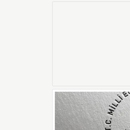
Dikkat
LGS Sınav Sonuçl
Tarafından Açık
Liselere Geçiş S
(LGS) (meb.gov.t
Sorgulama Ek