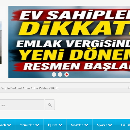
nem! Ev Sahipleri Dikkat
enen Gün! Paralar Hesaplara Geçiyor
S
l Yapılır? e-Okul Adım Adım Rehber (2026)
RGULAMA EKRANI! LGS Sınav Sonuçları MEB Tarafından
 Sınavı (LGS) (meb.gov.tr) Sonuç Sorgulama Ekranı
leri Başladı! Öğretmenler Nelere Dikkat Etmeli?
ik Fakültesine 350 Öğrenci Alınacak
neli
Memurlar
Eğitim
Sınavlar
Siyaset
FOR
gulaması Başladı: Unuttuğunuz Paralar Ortaya Çıkabilir, Mirasçıları