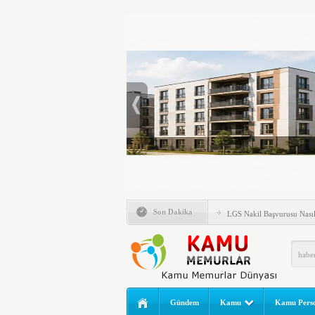
Emlak Vergisinde Yeni Dö
6 Milyon Emekli İçin Bekl
Son Dakika
LGS Nakil Başvurusu Nası
MEB LGS 2026 SONUÇ SO
Açıklandı! Liselere Geçiş
2026 Yılı Norm Güncelleme
Polis Akademisi İç Güvenl
Gündem
Kamu
Kamu Perso
E-Devlet Unutulan Para Sor