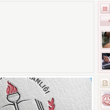
arı MEB
Öğrenci Alınacak
Unuttuğunuz Paralar
landı!
Ortaya Çıkabilir,
ınavı
Mirasçıları da
r) Sonuç
İlgilendiriyor
ranı