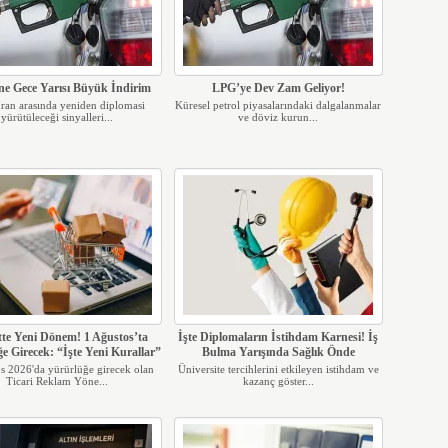
ne Gece Yarısı Büyük İndirim
LPG’ye Dev Zam Geliyor!
an arasında yeniden diplomasi
Küresel petrol piyasalarındaki dalgalanmalar
yürütüleceği sinyalleri...
ve döviz kurun...
tte Yeni Dönem! 1 Ağustos’ta
İşte Diplomaların İstihdam Karnesi! İş
e Girecek: “İşte Yeni Kurallar”
Bulma Yarışında Sağlık Önde
s 2026'da yürürlüğe girecek olan
Üniversite tercihlerini etkileyen istihdam ve
Ticari Reklam Yöne...
kazanç göster...