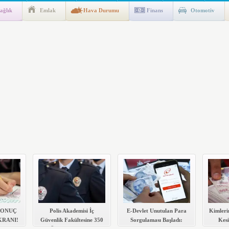
ağlık
Emlak
Hava Durumu
Finans
Otomotiv
n Kıyafet/Formalarının Belirlenmesine Dair Usul ve Esaslar
k İndirim
 SONUÇ
Polis Akademisi İç
E-Devlet Unutulan Para
Kimleri
RANI!
Güvenlik Fakültesine 350
Sorgulaması Başladı:
Kesi