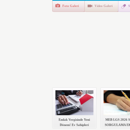
da İlgilendiriyor
Foto Galeri
Video Galeri
S
İşte Okullarda Öğrencileri
Motorine Gece Yarısı Büyü
LPG’ye Dev Zam Geliyor!
Emlak Vergisinde Yeni
MEB LGS 2026
Dönem! Ev Sahipleri
SORGULAMA EK