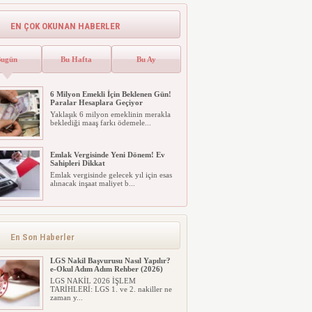
Üniversite Tercihleri –
YKS Nereden Nasıl
EN ÇOK OKUNAN HABERLER
yapılır? ÖSYM AİS – YKS
Tercih Kılavuzu ve
Robotu: YÖK Atlas
Bugün
Bu Hafta
Bu Ay
Ekranı İçin TIKLAYIN!
6 Milyon Emekli İçin Beklenen Gün!
Paralar Hesaplara Geçiyor
Yaklaşık 6 milyon emeklinin merakla
beklediği maaş farkı ödemele...
Emlak Vergisinde Yeni Dönem! Ev
Sahipleri Dikkat
Emlak Vergisinde Yeni Dönem! Ev
Emlak vergisinde gelecek yıl için esas
Sahipleri Dikkat
alınacak inşaat maliyet b...
Emlak vergisinde gelecek yıl için esas
alınacak inşaat maliyet b...
6 Milyon Emekli İçin Beklenen Gün!
Paralar Hesaplara Geçiyor
Yaklaşık 6 milyon emeklinin merakla
beklediği maaş farkı ödemele...
En Son Haberler
LGS Nakil Başvurusu Nasıl Yapılır?
e-Okul Adım Adım Rehber (2026)
LGS NAKİL 2026 İŞLEM
TARİHLERİ: LGS 1. ve 2. nakiller ne
zaman y...