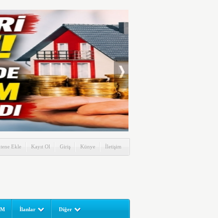
itene Ekle
Kayıt Ol
Giriş
Künye
İletişim
UM
İlanlar
Diğer