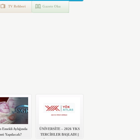
TV Rehberi
Gazete Oku
n Emekli Aylığında
ÜNİVERSİTE – 2026 YKS
nti Yapılacak?
TERCİHLER BAŞLADI ||