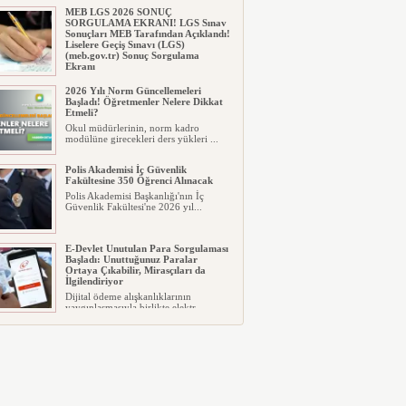
MEB LGS 2026 SONUÇ
SORGULAMA EKRANI! LGS Sınav
Sonuçları MEB Tarafından Açıklandı!
Liselere Geçiş Sınavı (LGS)
(meb.gov.tr) Sonuç Sorgulama
Ekranı
2026 LGS tercih sonuçları açıklandı...
2026 Yılı Norm Güncellemeleri
Milyonlarca öğrenci için ...
Başladı! Öğretmenler Nelere Dikkat
Etmeli?
Okul müdürlerinin, norm kadro
modülüne girecekleri ders yükleri ...
Polis Akademisi İç Güvenlik
Fakültesine 350 Öğrenci Alınacak
Polis Akademisi Başkanlığı'nın İç
Güvenlik Fakültesi'ne 2026 yıl...
E-Devlet Unutulan Para Sorgulaması
Başladı: Unuttuğunuz Paralar
Ortaya Çıkabilir, Mirasçıları da
İlgilendiriyor
Dijital ödeme alışkanlıklarının
yaygınlaşmasıyla birlikte elektr...
İşte Okullarda Öğrencilerin
Kıyafet/Formalarının Belirlenmesine
Dair Usul ve Esaslar
Milli Eğitim Bakanlığı Temel Öğretim
Genel Müdürlüğü 22.07.2026 ...