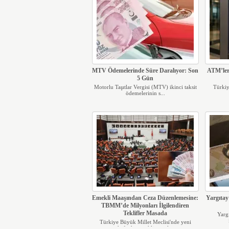
MTV Ödemelerinde Süre Daralıyor: Son
ATM’lerd
5 Gün
Motorlu Taşıtlar Vergisi (MTV) ikinci taksit
Türkiye
ödemelerinin s...
Emekli Maaşından Ceza Düzenlemesine:
Yargıtay
TBMM’de Milyonları İlgilendiren
Teklifler Masada
Yargı
Türkiye Büyük Millet Meclisi'nde yeni
haftada, emekli maaşl...