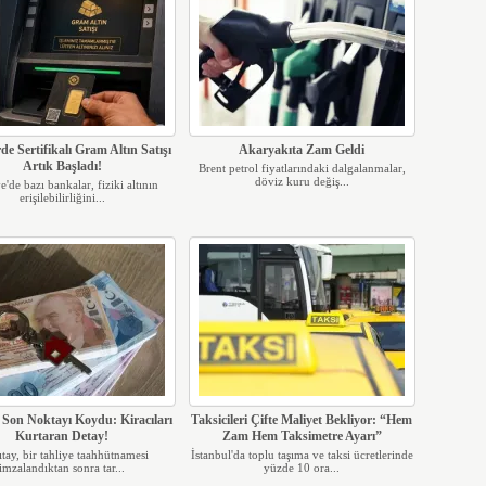
e Sertifikalı Gram Altın Satışı
Akaryakıta Zam Geldi
Artık Başladı!
Brent petrol fiyatlarındaki dalgalanmalar,
döviz kuru değiş...
'de bazı bankalar, fiziki altının
erişilebilirliğini...
 Son Noktayı Koydu: Kiracıları
Taksicileri Çifte Maliyet Bekliyor: “Hem
Kurtaran Detay!
Zam Hem Taksimetre Ayarı”
tay, bir tahliye taahhütnamesi
İstanbul'da toplu taşıma ve taksi ücretlerinde
imzalandıktan sonra tar...
yüzde 10 ora...