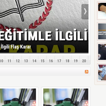
lgili Flaş Karar
10
11
12
13
14
15
16
17
18
19
20