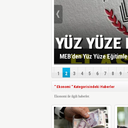
MEB’den Yüz Yüze Eğitimle İ
1
2
3
4
5
6
7
8
9
" Ekonomi " Kategorisindeki Haberler
Ekonomi ile ilgili haberler.