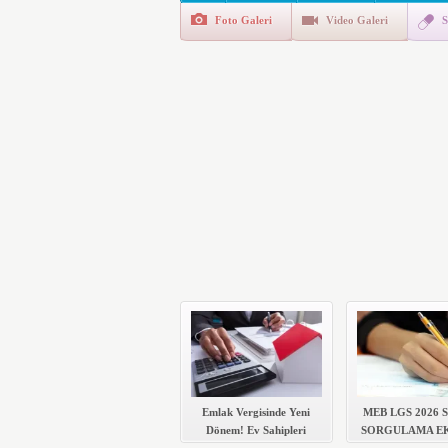
Foto Galeri
Video Galeri
S
Polis Akademisi İç Güvenl
E-Devlet Unutulan Para Sor
da İlgilendiriyor
İşte Okullarda Öğrencileri
Motorine Gece Yarısı Büyü
LPG’ye Dev Zam Geliyor!
Emlak Vergisinde Yeni
MEB LGS 2026
Dönem! Ev Sahipleri
SORGULAMA EK