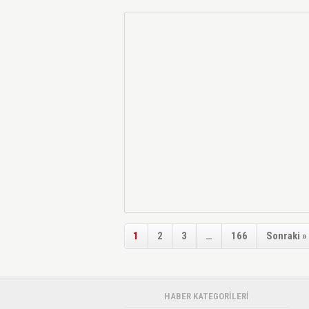
1
2
3
…
166
Sonraki »
HABER KATEGORİLERİ