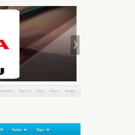
itene Ekle
Kayıt Ol
Giriş
Künye
İletişim
UM
İlanlar
Diğer