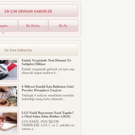
Üniversite Tercihleri –
YKS Nereden Nasıl
EN ÇOK OKUNAN HABERLER
yapılır? ÖSYM AİS – YKS
Tercih Kılavuzu ve
Robotu: YÖK Atlas
Bugün
Bu Hafta
Bu Ay
Ekranı İçin TIKLAYIN!
En Son Haberler
Emlak Vergisinde Yeni Dönem! Ev
Sahipleri Dikkat
Emlak vergisinde gelecek yıl için esas
alınacak inşaat maliyet b...
6 Milyon Emekli İçin Beklenen Gün!
Paralar Hesaplara Geçiyor
Yaklaşık 6 milyon emeklinin merakla
beklediği maaş farkı ödemele...
LGS Nakil Başvurusu Nasıl Yapılır?
e-Okul Adım Adım Rehber (2026)
LGS NAKİL 2026 İŞLEM
TARİHLERİ: LGS 1. ve 2. nakiller ne
zaman y...