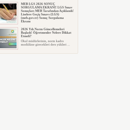
MEB LGS 2026 SONUÇ
SORGULAMA EKRANI! LGS Sınav
Sonuçları MEB Tarafından Açıklandı!
Liselere Geçiş Sınavı (LGS)
(meb.gov.tr) Sonuç Sorgulama
Ekranı
2026 LGS tercih sonuçları açıklandı...
2026 Yılı Norm Güncellemeleri
Milyonlarca öğrenci için ...
Başladı! Öğretmenler Nelere Dikkat
Etmeli?
Okul müdürlerinin, norm kadro
modülüne girecekleri ders yükleri ...
Polis Akademisi İç Güvenlik
Fakültesine 350 Öğrenci Alınacak
Polis Akademisi Başkanlığı'nın İç
Güvenlik Fakültesi'ne 2026 yıl...
E-Devlet Unutulan Para Sorgulaması
Başladı: Unuttuğunuz Paralar
Ortaya Çıkabilir, Mirasçıları da
İlgilendiriyor
Dijital ödeme alışkanlıklarının
yaygınlaşmasıyla birlikte elektr...
İşte Okullarda Öğrencilerin
Kıyafet/Formalarının Belirlenmesine
Dair Usul ve Esaslar
Milli Eğitim Bakanlığı Temel Öğretim
Genel Müdürlüğü 22.07.2026 ...