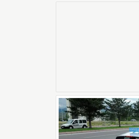
Dikkat
LGS Sınav Sonuçl
Tarafından Açık
Liselere Geçiş S
(LGS) (meb.gov.t
Sorgulama Ek