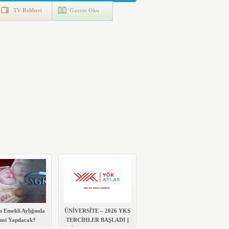
TV Rehberi
Gazete Oku
n Emekli Aylığında
ÜNİVERSİTE – 2026 YKS
nti Yapılacak?
TERCİHLER BAŞLADI ||