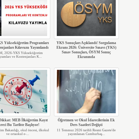
S Yükseköğretim Programları
YKS Sonuçları Açıklandı! Sorgulama
enjanları Kılavuzu Yayımlandı
Ekranı 2026: Üniversite Sınavı (YKS)
Sınav Sonuçları, ÖSYM Sonuç
, 2026-YKS Yükseköğretim
ramları ve Kontenjanları K...
Ekranında
ÖSYM Başkanı, 2026-YKS sonuçlarının
"ykssonuc.osym.gov.tr" ...
 Dikkat: MEB İlköğretim Kayıt
Öğretmen ve Okul İdarecilerinin Ek
reci Bu Tarihte Başlıyor!
Ders Saatleri Değişti
tim Bakanlığı, okul öncesi, ilkokul
11 Temmuz 2026 tarihli Resmi Gazete'de
ve ortaokul e-...
yayımlanan Cumhurbaş...