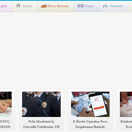
ağlık
Emlak
Hava Durumu
Finans
Otomotiv
ik Fakültesine 350 Öğrenci Alınacak
gulaması Başladı: Unuttuğunuz Paralar Ortaya Çıkabilir, Mirasçıları
n Kıyafet/Formalarının Belirlenmesine Dair Usul ve Esaslar
k İndirim
 SONUÇ
Polis Akademisi İç
E-Devlet Unutulan Para
Kimleri
RANI!
Güvenlik Fakültesine 350
Sorgulaması Başladı:
Kesi