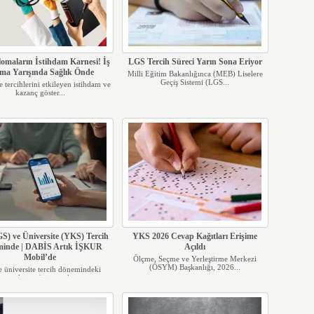
lomaların İstihdam Karnesi! İş
LGS Tercih Süreci Yarın Sona Eriyor
ma Yarışında Sağlık Önde
Milli Eğitim Bakanlığınca (MEB) Liselere
Geçiş Sistemi (LGS...
e tercihlerini etkileyen istihdam ve
kazanç göster...
GS) ve Üniversite (YKS) Tercih
YKS 2026 Cevap Kağıtları Erişime
inde | DABİS Artık İŞKUR
Açıldı
Mobil’de
Ölçme, Seçme ve Yerleştirme Merkezi
(ÖSYM) Başkanlığı, 2026...
e üniversite tercih dönemindeki
gençlerin eğitim ve k...