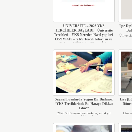
ÜNİVERSİTE – 2026 YKS
İşte Dip
TERCİHLER BAŞLADI || Üniversite
Bul
Tercihleri – YKS Nereden Nasıl yapılır?
Üniversit
ÖSYM AİS – YKS Tercih Kılavuzu ve
Robotu: YÖK Atlas Ekranı İçin
TIKLAYIN!
Üniversite tercihleri nasıl yapılır? 2026 YKS
sonuçları açı...
Sayısal Puanlarda Yoğun Bir Birikme:
Lise (L
“YKS Tercihlerinde Bu Hataya Dikkat
Dönem
Edin!”
2026 YKS sayısal verilerinde, son 4 yıl
Lise v
içerisindeki verile...