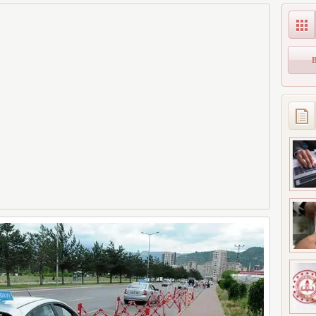
arı MEB
Öğrenci Alınacak
Unuttuğunuz Paralar
landı!
Ortaya Çıkabilir,
ınavı
Mirasçıları da
r) Sonuç
İlgilendiriyor
ranı