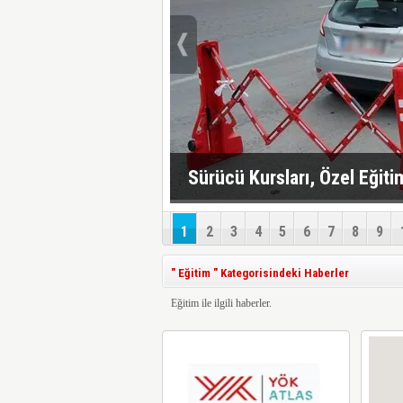
Sürücü Kursları, Özel Eğiti
mı, Ne Zaman Yapılacak?
1
2
3
4
5
6
7
8
9
" Eğitim " Kategorisindeki Haberler
Eğitim ile ilgili haberler.