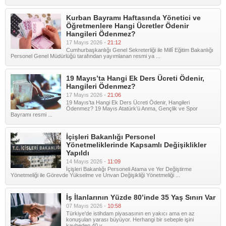
Kurban Bayramı Haftasında Yönetici ve
Öğretmenlere Hangi Ücretler Ödenir
Hangileri Ödenmez?
17 Mayıs 2026 -
21:12
Cumhurbaşkanlığı Genel Sekreterliği ile Millî Eğitim Bakanlığı
Personel Genel Müdürlüğü tarafından yayımlanan resmi ya ...
19 Mayıs’ta Hangi Ek Ders Ücreti Ödenir,
Hangileri Ödenmez?
17 Mayıs 2026 -
21:06
19 Mayıs’ta Hangi Ek Ders Ücreti Ödenir, Hangileri
Ödenmez? 19 Mayıs Atatürk’ü Anma, Gençlik ve Spor
Bayramı resmi ...
İçişleri Bakanlığı Personel
Yönetmeliklerinde Kapsamlı Değişiklikler
Yapıldı
14 Mayıs 2026 -
11:09
İçişleri Bakanlığı Personeli Atama ve Yer Değiştirme
Yönetmeliği ile Görevde Yükselme ve Unvan Değişikliği Yönetmeliği ...
İş İlanlarının Yüzde 80’inde 35 Yaş Sınırı Var
07 Mayıs 2026 -
10:58
Türkiye'de istihdam piyasasının en yakıcı ama en az
konuşulan yarası büyüyor. Herhangi bir sebeple işini
kaybeden 40 y ...