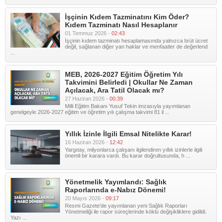
İşçinin Kıdem Tazminatını Kim Öder?
Kıdem Tazminatı Nasıl Hesaplanır
01 Temmuz 2026 -
02:43
İşçinin kıdem tazminatı hesaplamasında yalnızca brüt ücret
değil, sağlanan diğer yan haklar ve menfaatler de değerlend
...
MEB, 2026-2027 Eğitim Öğretim Yılı
Takvimini Belirledi | Okullar Ne Zaman
Açılacak, Ara Tatil Olacak mı?
27 Haziran 2026 -
00:39
Milli Eğitim Bakanı Yusuf Tekin imzasıyla yayımlanan
genelgeyle 2026-2027 eğitim ve öğretim yılı çalışma takvimi 81 il ...
Yıllık İzinle İlgili Emsal Nitelikte Karar!
16 Haziran 2026 -
12:42
Yargıtay, milyonlarca çalışanı ilgilendiren yıllık izinlerle ilgili
önemli bir karara vardı. Bu karar doğrultusunda, h ...
Yönetmelik Yayımlandı: Sağlık
Raporlarında e-Nabız Dönemi!
20 Mayıs 2026 -
09:17
Resmi Gazete'de yayımlanan yeni Sağlık Raporları
Yönetmeliği ile rapor süreçlerinde köklü değişikliklere gidildi.
Yazı ...