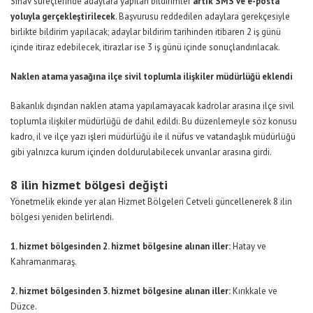
Sınav süreçlerinde adaylara yapılan bildirimler
artık SMS ve e-posta
yoluyla gerçekleştirilecek
. Başvurusu reddedilen adaylara gerekçesiyle
birlikte bildirim yapılacak; adaylar bildirim tarihinden itibaren 2 iş günü
içinde itiraz edebilecek, itirazlar ise 3 iş günü içinde sonuçlandırılacak.
Naklen atama yasağına ilçe sivil toplumla ilişkiler müdürlüğü eklendi
Bakanlık dışından naklen atama yapılamayacak kadrolar arasına ilçe sivil
toplumla ilişkiler müdürlüğü de dahil edildi. Bu düzenlemeyle söz konusu
kadro, il ve ilçe yazı işleri müdürlüğü ile il nüfus ve vatandaşlık müdürlüğü
gibi yalnızca kurum içinden doldurulabilecek unvanlar arasına girdi.
8 ilin hizmet bölgesi değişti
Yönetmelik ekinde yer alan Hizmet Bölgeleri Cetveli güncellenerek 8 ilin
bölgesi yeniden belirlendi.
1. hizmet bölgesinden 2. hizmet bölgesine alınan iller:
Hatay ve
Kahramanmaraş.
2. hizmet bölgesinden 3. hizmet bölgesine alınan iller:
Kırıkkale ve
Düzce.