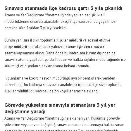
Sınavsız atanmada ilçe kadrosu şartı 3 yıla çıkarıldı
Atama ve Yer Değiştirme Yönetmeliğinde yapılan değişiklikle il
müdürlüklerine sınavsız atanabilmek için ilçe kadrosunda geçirilmesi
gereken süre 2 yıldan 3 yıla yükseltildi.
Bunun yanı sıra il sivil toplumla ilişkiler
müdürü
ve sosyal etüt ve
proje
müdürü
kadroları artık yalnızca
kurum içinden sınavsız
atama
kapsamına alındı. Daha önce bu kadrolara kurum dışından da
sınavsız atama yapılabiliyordu. İl basın ve halkla ilişkiler müdürlüğünde ise
kurum içi ve dışından sınavsız atama imkanı korundu.
İl planlama ve koordinasyon müdürlüğü ayrı bir bent olarak yeniden
düzenlendi; bu kadroya sınavsız atanabilmek için artık ilçe sivil toplumla
ilişkiler müdürlüğü kadrosu da ön koşullar arasına eklendi.
Görevde yükselme sınavıyla atananlara 3 yıl yer
değiştirme yasağı
Atama ve Yer Değiştirme Yönetmeliğine eklenen yeni hükümle görevde
yükselme veya unvan değişikliği sınavı sonucunda atanmaya hak kazanan