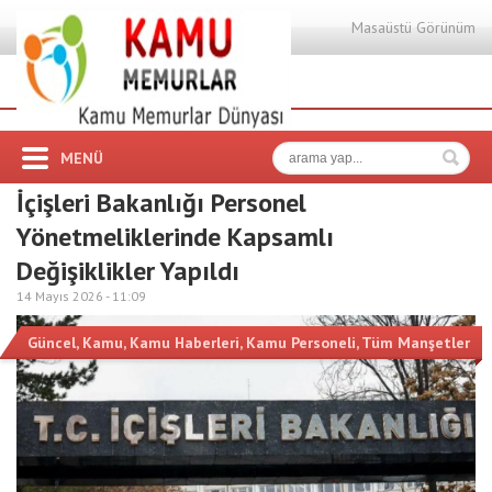
Masaüstü Görünüm
MENÜ
İçişleri Bakanlığı Personel
Yönetmeliklerinde Kapsamlı
Değişiklikler Yapıldı
14 Mayıs 2026 -
11:09
Güncel
,
Kamu
,
Kamu Haberleri
,
Kamu Personeli
,
Tüm Manşetler