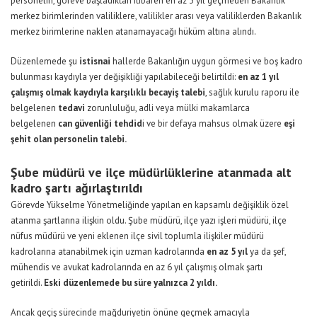
personelin, göreve başladıktan itibaren en az 3 yıl geçmeden Bakanlık
merkez birimlerinden valiliklere, valilikler arası veya valiliklerden Bakanlık
merkez birimlerine naklen atanamayacağı hüküm altına alındı.
Düzenlemede şu
istisnai
hallerde Bakanlığın uygun görmesi ve boş kadro
bulunması kaydıyla yer değişikliği yapılabileceği belirtildi:
en az 1 yıl
çalışmış olmak kaydıyla karşılıklı becayiş talebi
, sağlık kurulu raporu ile
belgelenen
tedavi
zorunluluğu, adli veya mülki makamlarca
belgelenen
can güvenliği tehdid
i ve bir defaya mahsus olmak üzere
eşi
şehit olan personelin talebi.
Şube müdürü ve ilçe müdürlüklerine atanmada alt
kadro şartı ağırlaştırıldı
Görevde Yükselme Yönetmeliğinde yapılan en kapsamlı değişiklik özel
atanma şartlarına ilişkin oldu. Şube müdürü, ilçe yazı işleri müdürü, ilçe
nüfus müdürü ve yeni eklenen ilçe sivil toplumla ilişkiler müdürü
kadrolarına atanabilmek için uzman kadrolarında
en az 5 yıl
ya da şef,
mühendis ve avukat kadrolarında en az 6 yıl çalışmış olmak şartı
getirildi.
Eski düzenlemede bu süre yalnızca 2 yıldı.
Ancak geçiş sürecinde mağduriyetin önüne geçmek amacıyla