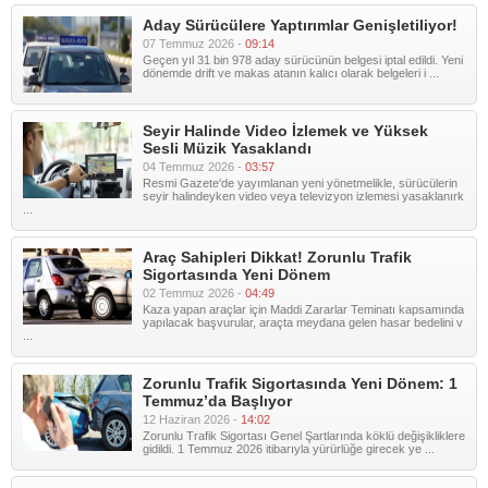
Aday Sürücülere Yaptırımlar Genişletiliyor!
07 Temmuz 2026 -
09:14
Geçen yıl 31 bin 978 aday sürücünün belgesi iptal edildi. Yeni
dönemde drift ve makas atanın kalıcı olarak belgeleri i ...
Seyir Halinde Video İzlemek ve Yüksek
Sesli Müzik Yasaklandı
04 Temmuz 2026 -
03:57
Resmi Gazete'de yayımlanan yeni yönetmelikle, sürücülerin
seyir halindeyken video veya televizyon izlemesi yasaklanırk
...
Araç Sahipleri Dikkat! Zorunlu Trafik
Sigortasında Yeni Dönem
02 Temmuz 2026 -
04:49
Kaza yapan araçlar için Maddi Zararlar Teminatı kapsamında
yapılacak başvurular, araçta meydana gelen hasar bedelini v
...
Zorunlu Trafik Sigortasında Yeni Dönem: 1
Temmuz’da Başlıyor
12 Haziran 2026 -
14:02
Zorunlu Trafik Sigortası Genel Şartlarında köklü değişikliklere
gidildi. 1 Temmuz 2026 itibarıyla yürürlüğe girecek ye ...