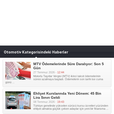
Otomotiv Kategorisindeki Haberler
MTV Ödemelerinde Süre Daralıyor: Son 5
Gün
27 Temmuz 2026 -
12:44
Motorlu Taşıtlar Vergisi (MTV) ikinci taksit ödemelerinin
süresi azalmaya başladı. Ödemelerin son tarihi ise cuma
günü ...
Ehliyet Kurslarında Yeni Dönem: 45 Bin
Lira Sınırı Geldi
08 Temmuz 2026 -
19:43
Türkiye genelinde yükselen sürücü kursu ücretleri yüzünden
ehliyet almakta güçlük çeken adaylar için yeni bir finansma ...