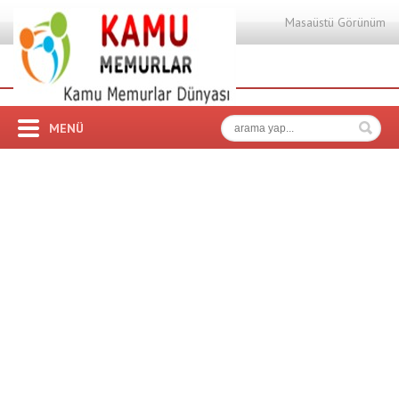
Masaüstü Görünüm
MENÜ