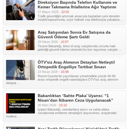
Direksiyon Başında Telefon Kullanımı ve
Kemer Takmama İhlallerine Ağır Yaptırım
27 Mayıs 2026 -
22:02
Trafik güvenliğini artırmak amacıyla başlatılan yeni denetim
modeli kapsamında, seyir halinde cep telefonuyla yakalana ...
Araç Satışından Sonra Ev Satışına da
Güvenli Ödeme Şartı Geldi
29 Nisan 2026 -
10:57
Ticaret Bakanlığı, ikinci el araç satışlarında zorunlu hale
getirdiği güvenli ödeme sistemini bu kez taşınmaz satışlar ...
ÖTV’siz Araç Alımının Detayları Netleşti!
Ortopedik Engelliye Tertibat Sınavı
23 Nisan 2026 -
15:08
Resmi Gazete'de yayımlanan yönetmelikle yüzde 40-89
arası ortopedik engelli vatandaşlara ÖTV'siz araç alımının
detayla ...
Bakanlıktan ‘Sahte Plaka’ Uyarısı: “1
Nisan’dan İtibaren Ceza Uygulanacak”
30 Mart 2026 -
15:10
İçişleri Bakanlığı, standartlara aykırı ve sahte plaka
cezalarında erteleme olmadığını duyururken, araçlardaki
multime ...