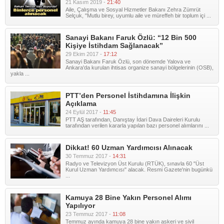
21 Kasım 2019 -
21:40
Aile, Çalışma ve Sosyal Hizmetler Bakanı Zehra Zümrüt
Selçuk, "Mutlu birey, uyumlu aile ve müreffeh bir toplum içi ...
Sanayi Bakanı Faruk Özlü: “12 Bin 500
Kişiye İstihdam Sağlanacak”
29 Ekim 2017 -
17:12
Sanayi Bakanı Faruk Özlü, son dönemde Yalova ve
Ankara'da kurulan ihtisas organize sanayi bölgelerinin (OSB),
yakla ...
PTT’den Personel İstihdamına İlişkin
Açıklama
24 Eylül 2017 -
11:45
PTT AŞ tarafından, Danıştay İdari Dava Daireleri Kurulu
tarafından verilen kararla yapılan bazı personel alımlarını ...
Dikkat! 60 Uzman Yardımcısı Alınacak
30 Temmuz 2017 -
14:31
Radyo ve Televizyon Üst Kurulu (RTÜK), sınavla 60 "Üst
Kurul Uzman Yardımcısı" alacak. Resmi Gazete'nin bugünkü
...
Kamuya 28 Bine Yakın Personel Alımı
Yapılıyor
23 Temmuz 2017 -
11:08
Temmuz ayında kamuya 28 bine yakın askeri ve sivil