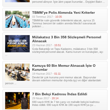
personel alınıyor. İşte alım yapan kurumlar... Dışişleri Bakn ...
TBMM’ye Polis Alımında Yeni Kriterler
03 Temmuz 2017 -
10:35
TBMM'de rutin güvenlik önlemlerini alacak, ayrıca 15
Temmuz benzeri bir saldırı anında Meclis'i savunacak
polisleri ...
Mülakatsız 3 Bin 358 Sözleşmeli Personel
Alınacak
23 Haziran 2017 -
15:51
Gıda Bakanlığı ve Tapu Kadastro, mülakatsız 3 bin 358
sözleşmeli personel alacak. Kamu kurum ve kuruluşları, açı
...
Kamuya 60 Bin Memur Alınacak İşte O
Kurumlar
19 Haziran 2017 -
01:11
Devlet bir çok kuruma yeni memur alacak. Başvurular
devam ederken memurlar dışında işçi ve diğer alanlardaki
person ...
7 Bin Bekçi Kadrosu İhdas Edildi
29 Nisan 2017 -
20:14
690 sayılı KHK ile 7 bin çarşı ve mahalle bekçisi kadrosu
ihdas edildi. 690 sayılı KHK ile 190 sayılı KHK'ya şu ...