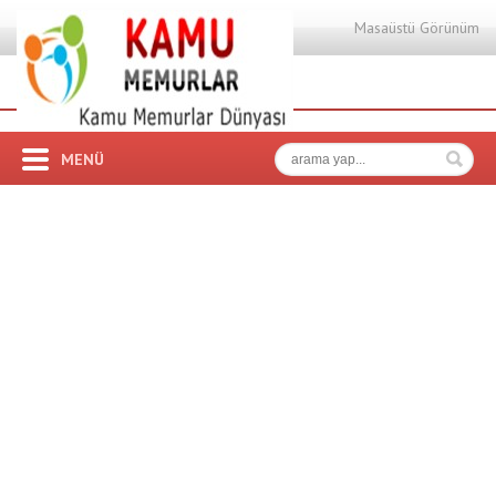
Masaüstü Görünüm
MENÜ