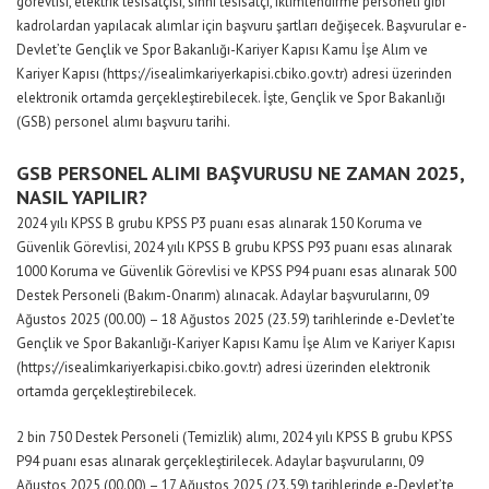
görevlisi, elektrik tesisatçısı, sıhhi tesisatçı, iklimlendirme personeli gibi
kadrolardan yapılacak alımlar için başvuru şartları değişecek. Başvurular e-
Devlet’te Gençlik ve Spor Bakanlığı-Kariyer Kapısı Kamu İşe Alım ve
Kariyer Kapısı (https://isealimkariyerkapisi.cbiko.gov.tr) adresi üzerinden
elektronik ortamda gerçekleştirebilecek. İşte, Gençlik ve Spor Bakanlığı
(GSB) personel alımı başvuru tarihi.
GSB PERSONEL ALIMI BAŞVURUSU NE ZAMAN 2025,
NASIL YAPILIR?
2024 yılı KPSS B grubu KPSS P3 puanı esas alınarak 150 Koruma ve
Güvenlik Görevlisi, 2024 yılı KPSS B grubu KPSS P93 puanı esas alınarak
1000 Koruma ve Güvenlik Görevlisi ve KPSS P94 puanı esas alınarak 500
Destek Personeli (Bakım-Onarım) alınacak. Adaylar başvurularını, 09
Ağustos 2025 (00.00) – 18 Ağustos 2025 (23.59) tarihlerinde e-Devlet’te
Gençlik ve Spor Bakanlığı-Kariyer Kapısı Kamu İşe Alım ve Kariyer Kapısı
(https://isealimkariyerkapisi.cbiko.gov.tr) adresi üzerinden elektronik
ortamda gerçekleştirebilecek.
2 bin 750 Destek Personeli (Temizlik) alımı, 2024 yılı KPSS B grubu KPSS
P94 puanı esas alınarak gerçekleştirilecek. Adaylar başvurularını, 09
Ağustos 2025 (00.00) – 17 Ağustos 2025 (23.59) tarihlerinde e-Devlet’te