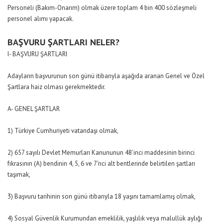
Personeli (Bakım-Onarım) olmak üzere toplam 4 bin 400 sözleşmeli
personel alımı yapacak.
BAŞVURU ŞARTLARI NELER?
I- BAŞVURU ŞARTLARI
Adayların başvurunun son günü itibarıyla aşağıda aranan Genel ve Özel
Şartlara haiz olması gerekmektedir.
A- GENEL ŞARTLAR
1) Türkiye Cumhuriyeti vatandaşı olmak,
2) 657 sayılı Devlet Memurları Kanununun 48’inci maddesinin birinci
fıkrasının (A) bendinin 4, 5, 6 ve 7’nci alt bentlerinde belirtilen şartları
taşımak,
3) Başvuru tarihinin son günü itibarıyla 18 yaşını tamamlamış olmak,
4) Sosyal Güvenlik Kurumundan emeklilik, yaşlılık veya malullük aylığı