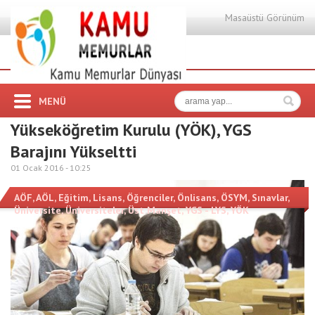
Masaüstü Görünüm
MENÜ
Yükseköğretim Kurulu (YÖK), YGS
Barajını Yükseltti
01 Ocak 2016 -
10:25
AÖF
,
AÖL
,
Eğitim
,
Lisans
,
Öğrenciler
,
Önlisans
,
ÖSYM
,
Sınavlar
,
Üniversite
,
Üniversiteler
,
Üst Manşet
,
YGS - LYS
,
YÖK