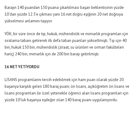
Barajın 140 puandan 150 puana çıkartılması başarı beklentisinin yüzde
10’dan yüzde 12.5’e çıkması yani 16 net doğru eşiğinin 20 net doğruya
yükselmesi anlamını taşıyor.
YÖK, bir süre önce de tıp, hukuk, mühendislik ve mimarlık programları için
sıralama tabanı getirerek ilk defa taban puanları yükseltmişti. Tıp için 40
bin, hukuk 150 bin, mühendislik (ziraat, su ürünleri ve orman fakülteleri
hariç) 240 bin, mimarlık için de 200 bin barajı getirilmişti.
16 NET YETİYORDU
LİSANS programlarını tercih edebilmek için ham puan olarak yüzde 20
başarıya karşılık gelen 180 baraj puanı; ön lisans, açıköğretim ön lisans ve
lisans programları ile özel yetenekle öğrenci alan lisans programları için
yüzde 10’luk başarıya eşdeğer olan 140 baraj puanı uygulanıyordu.