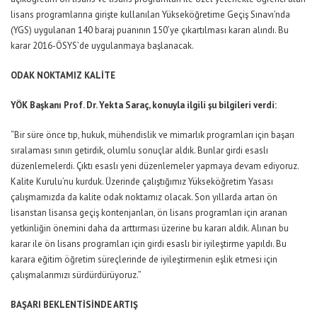
lisans programlarına girişte kullanılan Yükseköğretime Geçiş Sınavı’nda
(YGS) uygulanan 140 baraj puanının 150’ye çıkartılması kararı alındı. Bu
karar 2016-ÖSYS’de uygulanmaya başlanacak.
ODAK NOKTAMIZ KALİTE
YÖK Başkanı Prof. Dr. Yekta Saraç, konuyla ilgili şu bilgileri verdi:
“Bir süre önce tıp, hukuk, mühendislik ve mimarlık programları için başarı
sıralaması sınırı getirdik, olumlu sonuçlar aldık. Bunlar girdi esaslı
düzenlemelerdi. Çıktı esaslı yeni düzenlemeler yapmaya devam ediyoruz.
Kalite Kurulu’nu kurduk. Üzerinde çalıştığımız Yükseköğretim Yasası
çalışmamızda da kalite odak noktamız olacak. Son yıllarda artan ön
lisanstan lisansa geçiş kontenjanları, ön lisans programları için aranan
yetkinliğin önemini daha da arttırması üzerine bu kararı aldık. Alınan bu
karar ile ön lisans programları için girdi esaslı bir iyileştirme yapıldı. Bu
karara eğitim öğretim süreçlerinde de iyileştirmenin eşlik etmesi için
çalışmalarımızı sürdürdürüyoruz.”
BAŞARI BEKLENTİSİNDE ARTIŞ