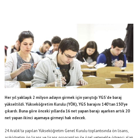
Her yıl yaklaşık 2 milyon adayın girmek için yarıştığı YGS’de baraj
yükseltildi. Yükseköğretim Kurulu (YÖK), YGS barajını 140’tan 150’ye
çıkardı. Buna göre önceki yıllarda 16 net yapan barajı aşarken artık 20
net yapan ikinci aşamaya girmeyi hak edecek.
24 Aralık’ta yapılan Yükseköğretim Genel Kurulu toplantısında ön lisans,
açıköğretim ön lisans ve lisans programları ile özel yetenekle öğrenci alan