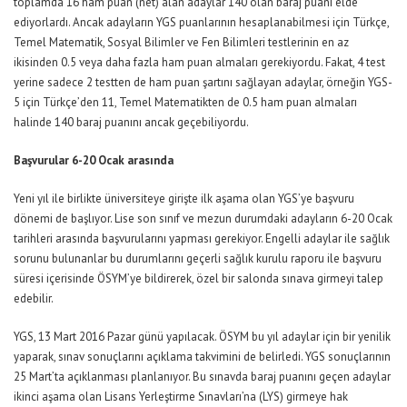
toplamda 16 ham puan (net) alan adaylar 140 olan baraj puanı elde
ediyorlardı. Ancak adayların YGS puanlarının hesaplanabilmesi için Türkçe,
Temel Matematik, Sosyal Bilimler ve Fen Bilimleri testlerinin en az
ikisinden 0.5 veya daha fazla ham puan almaları gerekiyordu. Fakat, 4 test
yerine sadece 2 testten de ham puan şartını sağlayan adaylar, örneğin YGS-
5 için Türkçe’den 11, Temel Matematikten de 0.5 ham puan almaları
halinde 140 baraj puanını ancak geçebiliyordu.
Başvurular 6-20 Ocak arasında
Yeni yıl ile birlikte üniversiteye girişte ilk aşama olan YGS’ye başvuru
dönemi de başlıyor. Lise son sınıf ve mezun durumdaki adayların 6-20 Ocak
tarihleri arasında başvurularını yapması gerekiyor. Engelli adaylar ile sağlık
sorunu bulunanlar bu durumlarını geçerli sağlık kurulu raporu ile başvuru
süresi içerisinde ÖSYM’ye bildirerek, özel bir salonda sınava girmeyi talep
edebilir.
YGS, 13 Mart 2016 Pazar günü yapılacak. ÖSYM bu yıl adaylar için bir yenilik
yaparak, sınav sonuçlarını açıklama takvimini de belirledi. YGS sonuçlarının
25 Mart’ta açıklanması planlanıyor. Bu sınavda baraj puanını geçen adaylar
ikinci aşama olan Lisans Yerleştirme Sınavları’na (LYS) girmeye hak