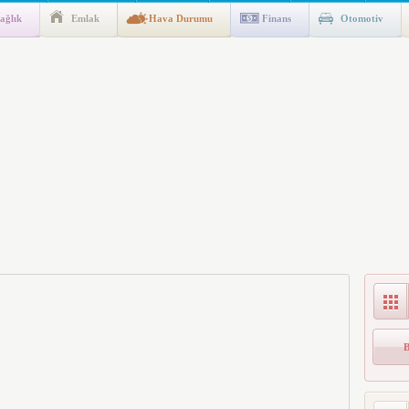
ağlık
Emlak
Hava Durumu
Finans
Otomotiv
ik Fakültesine 350 Öğrenci Alınacak
gulaması Başladı: Unuttuğunuz Paralar Ortaya Çıkabilir, Mirasçıları
n Kıyafet/Formalarının Belirlenmesine Dair Usul ve Esaslar
k İndirim