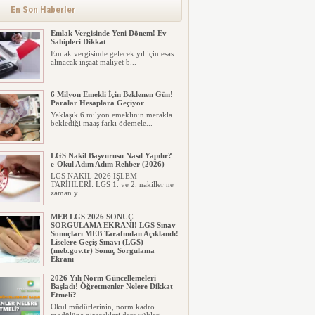
En Son Haberler
Emlak Vergisinde Yeni Dönem! Ev
Sahipleri Dikkat
Emlak vergisinde gelecek yıl için esas
alınacak inşaat maliyet b...
6 Milyon Emekli İçin Beklenen Gün!
Paralar Hesaplara Geçiyor
Yaklaşık 6 milyon emeklinin merakla
beklediği maaş farkı ödemele...
LGS Nakil Başvurusu Nasıl Yapılır?
e-Okul Adım Adım Rehber (2026)
LGS NAKİL 2026 İŞLEM
TARİHLERİ: LGS 1. ve 2. nakiller ne
zaman y...
MEB LGS 2026 SONUÇ
SORGULAMA EKRANI! LGS Sınav
Sonuçları MEB Tarafından Açıklandı!
Liselere Geçiş Sınavı (LGS)
(meb.gov.tr) Sonuç Sorgulama
Ekranı
2026 LGS tercih sonuçları açıklandı...
2026 Yılı Norm Güncellemeleri
Milyonlarca öğrenci için ...
Başladı! Öğretmenler Nelere Dikkat
Etmeli?
Okul müdürlerinin, norm kadro