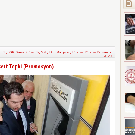
ilik
,
SGK
,
Sosyal Güvenlik
,
SSK
,
Tüm Manşetler
,
Türkiye
,
Türkiye Ekonomisi
A-
A+
Sert Tepki (Promosyon)