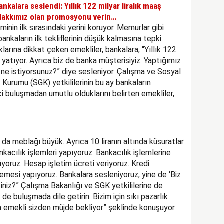
ankalara seslendi: Yıllık 122 milyar liralık maaş
 Hakkımız olan promosyonu verin…
in ilk sırasındaki yerini koruyor. Memurlar gibi
nkaların ilk tekliflerinin düşük kalmasına tepki
klarına dikkat çeken emekliler, bankalara, “Yıllık 122
 yatıyor. Ayrıca biz de banka müşterisiyiz. Yaptığımız
ne istiyorsunuz?” diye sesleniyor. Çalışma ve Sosyal
 Kurumu (SGK) yetkililerinin bu ay bankaların
ci buluşmadan umutlu olduklarını belirten emekliler,
da meblağı büyük. Ayrıca 10 liranın altında küsuratlar
nkacılık işlemleri yapıyoruz. Bankacılık işlemlerine
üyoruz. Hesap işletim ücreti veriyoruz. Kredi
mesi yapıyoruz. Bankalara sesleniyoruz, yine de ‘Biz
iniz?” Çalışma Bakanlığı ve SGK yetkililerine de
 de buluşmada dile getirin. Bizim için sıkı pazarlık
on emekli sizden müjde bekliyor” şeklinde konuşuyor.