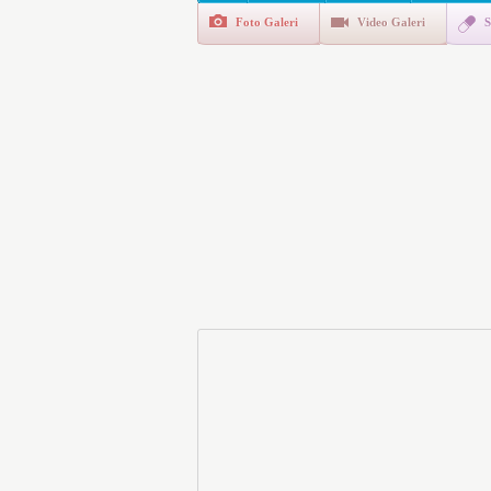
Foto Galeri
Video Galeri
S
Polis Akademisi İç Güvenl
E-Devlet Unutulan Para Sor
da İlgilendiriyor
İşte Okullarda Öğrencileri
Motorine Gece Yarısı Büyü
LPG’ye Dev Zam Geliyor!