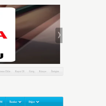
itene Ekle
Kayıt Ol
Giriş
Künye
İletişim
UM
İlanlar
Diğer