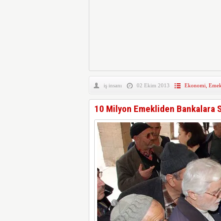
iş insanı
02 Ekim 2013
Ekonomi
,
Emekl
10 Milyon Emekliden Bankalara 