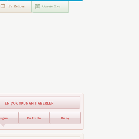
TV Rehberi
Gazete Oku
EN ÇOK OKUNAN HABERLER
Bugün
Bu Hafta
Bu Ay