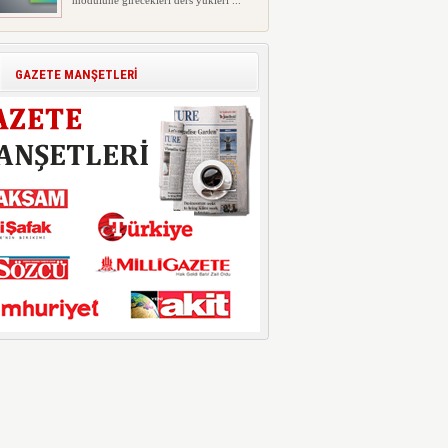
modülüne girecekleri ders yükleri ...
Polis Akademisi İç Güvenlik
Fakültesine 350 Öğrenci Alınacak
Polis Akademisi Başkanlığı'nın İç
GAZETE MANŞETLERİ
Güvenlik Fakültesi'ne 2026 yıl...
E-Devlet Unutulan Para Sorgulaması
Başladı: Unuttuğunuz Paralar
Ortaya Çıkabilir, Mirasçıları da
İlgilendiriyor
Dijital ödeme alışkanlıklarının
yaygınlaşmasıyla birlikte elektr...
İşte Okullarda Öğrencilerin
Kıyafet/Formalarının Belirlenmesine
Dair Usul ve Esaslar
Milli Eğitim Bakanlığı Temel Öğretim
Genel Müdürlüğü 22.07.2026 ...
Motorine Gece Yarısı Büyük İndirim
ABD-İran arasında yeniden diplomasi
yürütüleceği sinyallerinin p...
LPG’ye Dev Zam Geliyor!
Küresel petrol piyasalarındaki
dalgalanmalar ve döviz kurundaki ...