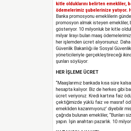
kitle olduklarını belirten emekliler, b
ödemelerimiz şubelerinize yatıyor.
Banka promosyonu emeklilerin gündemin
promosyon almak isteyen emekliler, ba
gösteriyor. 10 milyonluk bir kitle oldu
milyar lirayı bulan maaş ödemelerimiz
her işlemden ücret alıyorsunuz. Daha 
Güvenlik Bakanlığı ile Sosyal Güvenlik
yöneticileriyle gerçekleştireceği ikin
şunları söylüyor:
HER İŞLEME ÜCRET
“Maaşlarımız bankada kısa süre kalsa 
hesapta kalıyor. Biz de herkes gibi ba
ücret veriyoruz. Kredi kartına faiz öd
çektiğimizde yüklü faiz ve masraf öde
emekliden kazanmıyoruz’ diyebilir mis
çağrıda bulunan emekliler, “Bunları siz
yapın. İşin anahtarı pazarlık. 10 mily