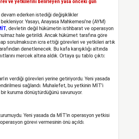
örev ve yetkilerini belirleyen yasa önceki gün
devam ederken istediği değişiklikler
 bekleniyor. Yasayı, Anayasa Mahkemesi’ne (AYM)
MİT
, devletin değil hükümetin istihbarat ve operasyon
ulmaz hale getirildi. Ancak hükümet tarafına göre
p sorulmaksızın icra ettiği görevleri ve yetkileri artık
rafından denetlenecek. Bu kafa karışıklığı altında
ıtlarını mercek altına aldık. Ortaya şu tablo çıktı:
ın verdiği görevleri yerine getiriyordu. Yeni yasada
ndirilmesi sağlandı. Muhalefet, bu yetkinin MİT’i
k bir kuruma dönüştürdüğünü savunuyor.
kurumuydu. Yeni yasada da MİT’in operasyon yetkisi
operasyon görevi vermesinin önü açıldı.