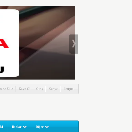
itene Ekle
Kayıt Ol
Giriş
Künye
İletişim
UM
İlanlar
Diğer