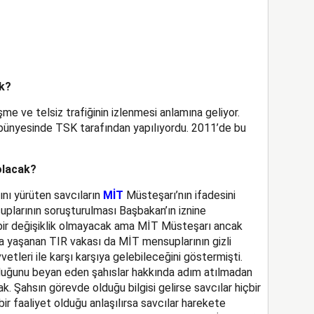
ek?
şme ve telsiz trafiğinin izlenmesi anlamına geliyor.
ünyesinde TSK tarafından yapılıyordu. 2011’de bu
olacak?
ı yürüten savcıların
MİT
Müsteşarı’nın ifadesini
plarının soruşturulması Başbakan’ın iznine
 bir değişiklik olmayacak ama MİT Müsteşarı ancak
da yaşanan TIR vakası da MİT mensuplarının gizli
vetleri ile karşı karşıya gelebileceğini göstermişti.
uğunu beyan eden şahıslar hakkında adım atılmadan
 Şahsın görevde olduğu bilgisi gelirse savcılar hiçbir
r faaliyet olduğu anlaşılırsa savcılar harekete