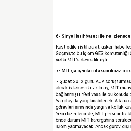
6- Sinyal istihbaratı ile ne izlenec
Kast edilen istihbarat, askeri haberle
Geçmişte bu işlem GES komutanlığı b
yetki MİT’e devredilmişti.
7- MİT çalışanları dokunulmaz mı 
7 Şubat 2012 günü KCK soruşturmasın
almak istemesi kriz olmuş, MİT mensu
bağlanmıştı. Yeni yasa ile bu konuda
Yargıtay’da yargılanabilecek. Adana’
görevleri sırasında yargı ve kolluk kuv
Yeni düzenlemede, MİT personeli old
önce durum MİT karargahına sorulacak.
işlem yapmayacak. Ancak görev dışı bi