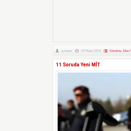
iş insanı
19 Nisan 2014
Gündem
,
İdari
11 Soruda Yeni MİT