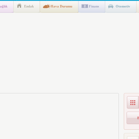
ağlık
Emlak
Hava Durumu
Finans
Otomotiv
ik Fakültesine 350 Öğrenci Alınacak
gulaması Başladı: Unuttuğunuz Paralar Ortaya Çıkabilir, Mirasçıları
n Kıyafet/Formalarının Belirlenmesine Dair Usul ve Esaslar
k İndirim