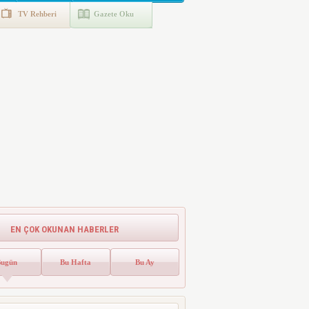
TV Rehberi
Gazete Oku
EN ÇOK OKUNAN HABERLER
Bugün
Bu Hafta
Bu Ay