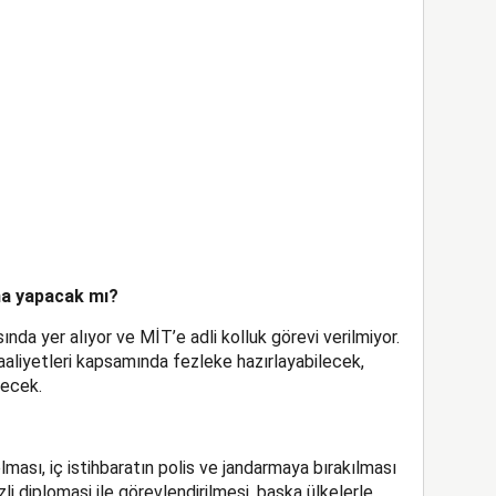
ma yapacak mı?
asında yer alıyor ve MİT’e adli kolluk görevi verilmiyor.
aaliyetleri kapsamında fezleke hazırlayabilecek,
lecek.
 olması, iç istihbaratın polis ve jandarmaya bırakılması
li diplomasi ile görevlendirilmesi, başka ülkelerle