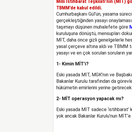
Milli İstihbarat Teşkilatı’nın (MİT) g
TBMM’de kabul edildi.
Cumhurbaşkanı Gül’ün, yasama süreci 
gerçekleştiğinden yasayı onaylaması
taşımayı düşünen muhalefete göre
kuruluşuna dönüştü, mensupları dokun
MİT, daha önce gizli genelgelerle hesa
yasal çerçeve altına aldı ve TBMM ta
yasayı ve en çok sorulan soruların yan
1- Kimin MİT’i?
Eski yasada MİT, MGK’nın ve Başbakan’
Bakanlar Kurulu tarafından da görevle
hükümetin emirlerini yerine getirece
2- MİT operasyon yapacak mı?
Eski yasada MİT sadece ‘istihbarat’ 
yok ancak Bakanlar Kurulu’nun MİT’e 