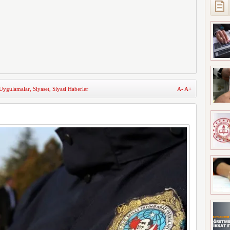
 Uygulamalar
,
Siyaset
,
Siyasi Haberler
A-
A+