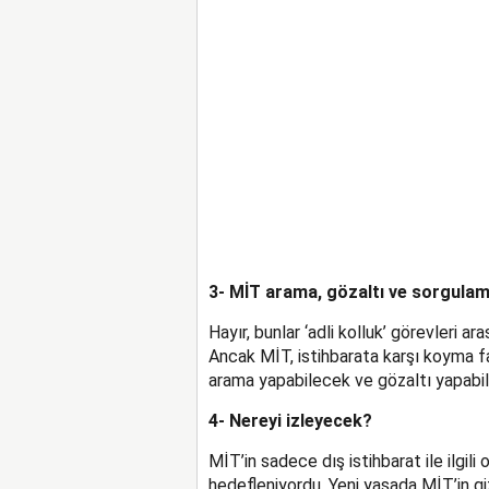
3- MİT arama, gözaltı ve sorgula
Hayır, bunlar ‘adli kolluk’ görevleri ar
Ancak MİT, istihbarata karşı koyma f
arama yapabilecek ve gözaltı yapabi
4- Nereyi izleyecek?
MİT’in sadece dış istihbarat ile ilgili
hedefleniyordu. Yeni yasada MİT’in giz