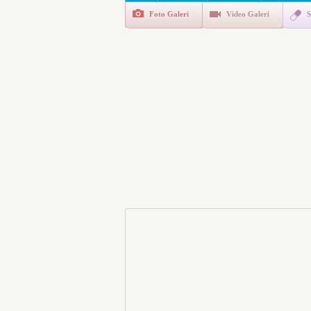
Foto Galeri
Video Galeri
S
Polis Akademisi İç Güvenl
E-Devlet Unutulan Para Sor
da İlgilendiriyor
İşte Okullarda Öğrencileri
Motorine Gece Yarısı Büyü
LPG’ye Dev Zam Geliyor!