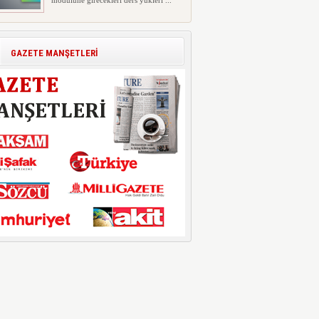
modülüne girecekleri ders yükleri ...
Polis Akademisi İç Güvenlik
Fakültesine 350 Öğrenci Alınacak
Polis Akademisi Başkanlığı'nın İç
GAZETE MANŞETLERİ
Güvenlik Fakültesi'ne 2026 yıl...
E-Devlet Unutulan Para Sorgulaması
Başladı: Unuttuğunuz Paralar
Ortaya Çıkabilir, Mirasçıları da
İlgilendiriyor
Dijital ödeme alışkanlıklarının
yaygınlaşmasıyla birlikte elektr...
İşte Okullarda Öğrencilerin
Kıyafet/Formalarının Belirlenmesine
Dair Usul ve Esaslar
Milli Eğitim Bakanlığı Temel Öğretim
Genel Müdürlüğü 22.07.2026 ...
Motorine Gece Yarısı Büyük İndirim
ABD-İran arasında yeniden diplomasi
yürütüleceği sinyallerinin p...
LPG’ye Dev Zam Geliyor!
Küresel petrol piyasalarındaki
dalgalanmalar ve döviz kurundaki ...