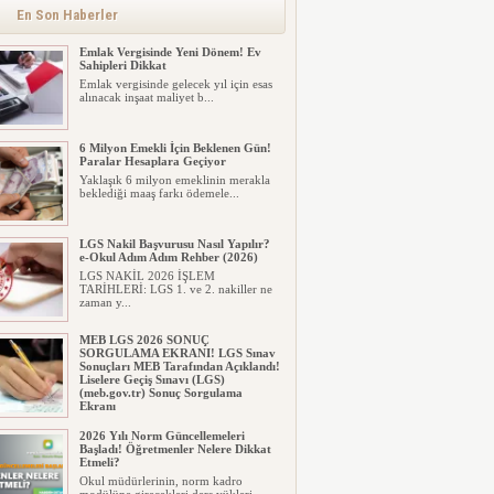
En Son Haberler
Emlak Vergisinde Yeni Dönem! Ev
Sahipleri Dikkat
Emlak vergisinde gelecek yıl için esas
alınacak inşaat maliyet b...
6 Milyon Emekli İçin Beklenen Gün!
Paralar Hesaplara Geçiyor
Yaklaşık 6 milyon emeklinin merakla
beklediği maaş farkı ödemele...
LGS Nakil Başvurusu Nasıl Yapılır?
e-Okul Adım Adım Rehber (2026)
LGS NAKİL 2026 İŞLEM
TARİHLERİ: LGS 1. ve 2. nakiller ne
zaman y...
MEB LGS 2026 SONUÇ
SORGULAMA EKRANI! LGS Sınav
Sonuçları MEB Tarafından Açıklandı!
Liselere Geçiş Sınavı (LGS)
(meb.gov.tr) Sonuç Sorgulama
Ekranı
2026 LGS tercih sonuçları açıklandı...
2026 Yılı Norm Güncellemeleri
Milyonlarca öğrenci için ...
Başladı! Öğretmenler Nelere Dikkat
Etmeli?
Okul müdürlerinin, norm kadro