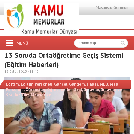
Masaüstü Görünüm
MENÜ
13 Soruda Ortaöğretime Geçiş Sistemi
(Eğitim Haberleri)
18 Eylül 2013 -
11:43
Eğitim
,
Eğitim Personeli
,
Güncel
,
Gündem
,
Haber
,
MEB
,
Meb
Personeli
,
Öğrenciler
,
Öğretmenler
,
Okul
,
Sınavlar
,
Sınavlar ve
Sorular
,
Tüm Manşetler