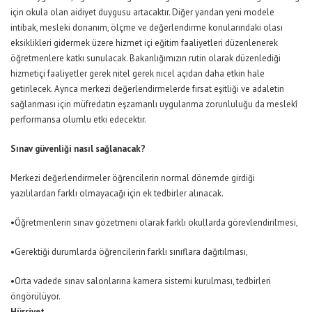
için okula olan aidiyet duygusu artacaktır. Diğer yandan yeni modele
intibak, mesleki donanım, ölçme ve değerlendirme konularındaki olası
eksiklikleri gidermek üzere hizmet içi eğitim faaliyetleri düzenlenerek
öğretmenlere katkı sunulacak. Bakanlığımızın rutin olarak düzenlediği
hizmetiçi faaliyetler gerek nitel gerek nicel açıdan daha etkin hale
getirilecek. Ayrıca merkezi değerlendirmelerde fırsat eşitliği ve adaletin
sağlanması için müfredatın eşzamanlı uygulanma zorunluluğu da meslekî
performansa olumlu etki edecektir.
Sınav güvenliği nasıl sağlanacak?
Merkezi değerlendirmeler öğrencilerin normal dönemde girdiği
yazılılardan farklı olmayacağı için ek tedbirler alınacak.
•Öğretmenlerin sınav gözetmeni olarak farklı okullarda görevlendirilmesi,
•Gerektiği durumlarda öğrencilerin farklı sınıflara dağıtılması,
•Orta vadede sınav salonlarına kamera sistemi kurulması, tedbirleri
öngörülüyor.
Hürriyet