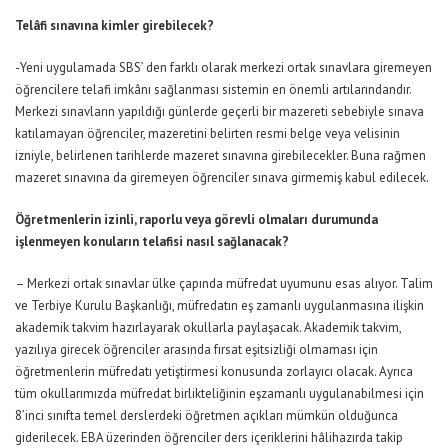
Telâfi sınavına kimler girebilecek?
-Yeni uygulamada SBS’ den farklı olarak merkezi ortak sınavlara giremeyen
öğrencilere telafi imkânı sağlanması sistemin en önemli artılarındandır.
Merkezi sınavların yapıldığı günlerde geçerli bir mazereti sebebiyle sınava
katılamayan öğrenciler, mazeretini belirten resmi belge veya velisinin
izniyle, belirlenen tarihlerde mazeret sınavına girebilecekler. Buna rağmen
mazeret sınavına da giremeyen öğrenciler sınava girmemiş kabul edilecek.
Öğretmenlerin izinli, raporlu veya görevli olmaları durumunda
işlenmeyen konuların telafisi nasıl sağlanacak?
– Merkezi ortak sınavlar ülke çapında müfredat uyumunu esas alıyor. Talim
ve Terbiye Kurulu Başkanlığı, müfredatın eş zamanlı uygulanmasına ilişkin
akademik takvim hazırlayarak okullarla paylaşacak. Akademik takvim,
yazılıya girecek öğrenciler arasında fırsat eşitsizliği olmaması için
öğretmenlerin müfredatı yetiştirmesi konusunda zorlayıcı olacak. Ayrıca
tüm okullarımızda müfredat birlikteliğinin eşzamanlı uygulanabilmesi için
8’inci sınıfta temel derslerdeki öğretmen açıkları mümkün olduğunca
giderilecek. EBA üzerinden öğrenciler ders içeriklerini hâlihazırda takip