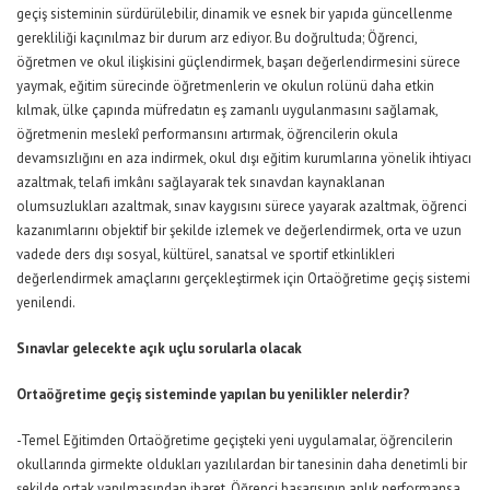
geçiş sisteminin sürdürülebilir, dinamik ve esnek bir yapıda güncellenme
gerekliliği kaçınılmaz bir durum arz ediyor. Bu doğrultuda; Öğrenci,
öğretmen ve okul ilişkisini güçlendirmek, başarı değerlendirmesini sürece
yaymak, eğitim sürecinde öğretmenlerin ve okulun rolünü daha etkin
kılmak, ülke çapında müfredatın eş zamanlı uygulanmasını sağlamak,
öğretmenin meslekî performansını artırmak, öğrencilerin okula
devamsızlığını en aza indirmek, okul dışı eğitim kurumlarına yönelik ihtiyacı
azaltmak, telafi imkânı sağlayarak tek sınavdan kaynaklanan
olumsuzlukları azaltmak, sınav kaygısını sürece yayarak azaltmak, öğrenci
kazanımlarını objektif bir şekilde izlemek ve değerlendirmek, orta ve uzun
vadede ders dışı sosyal, kültürel, sanatsal ve sportif etkinlikleri
değerlendirmek amaçlarını gerçekleştirmek için Ortaöğretime geçiş sistemi
yenilendi.
Sınavlar gelecekte açık uçlu sorularla olacak
Ortaöğretime geçiş sisteminde yapılan bu yenilikler nelerdir?
-Temel Eğitimden Ortaöğretime geçişteki yeni uygulamalar, öğrencilerin
okullarında girmekte oldukları yazılılardan bir tanesinin daha denetimli bir
şekilde ortak yapılmasından ibaret. Öğrenci başarısının anlık performansa