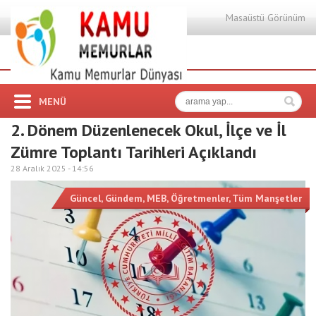
Masaüstü Görünüm
MENÜ
2. Dönem Düzenlenecek Okul, İlçe ve İl
Zümre Toplantı Tarihleri Açıklandı
28 Aralık 2025 -
14:56
Güncel
,
Gündem
,
MEB
,
Öğretmenler
,
Tüm Manşetler