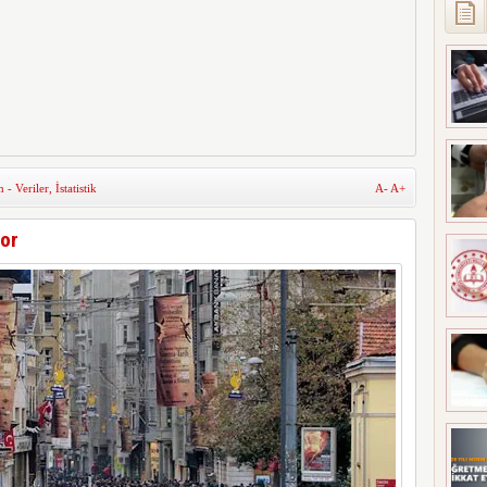
- Veriler
,
İstatistik
A-
A+
yor