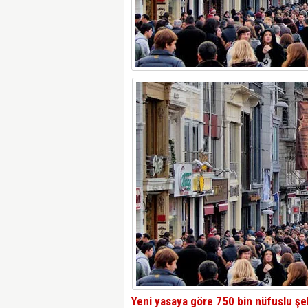
Yeni yasaya göre 750 bin nüfuslu şeh