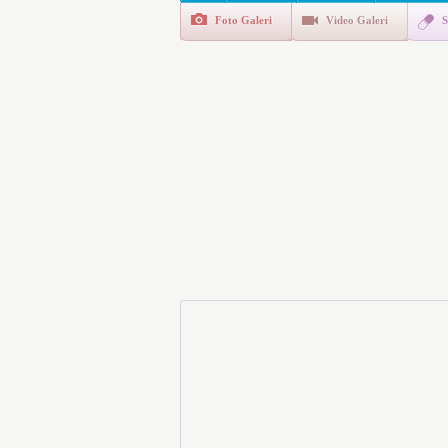
Foto Galeri
Video Galeri
S
Polis Akademisi İç Güvenl
E-Devlet Unutulan Para Sor
da İlgilendiriyor
İşte Okullarda Öğrencileri
Motorine Gece Yarısı Büyü
LPG’ye Dev Zam Geliyor!