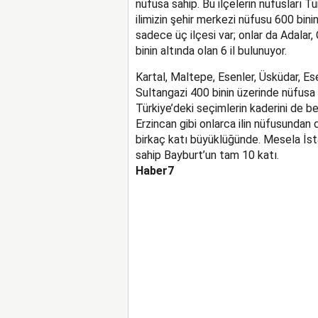
nüfusa sahip. Bu ilçelerin nüfusları T
ilimizin şehir merkezi nüfusu 600 bini
sadece üç ilçesi var; onlar da Adalar
binin altında olan 6 il bulunuyor.
Kartal, Maltepe, Esenler, Üsküdar, E
Sultangazi 400 binin üzerinde nüfusa s
Türkiye’deki seçimlerin kaderini de bel
Erzincan gibi onlarca ilin nüfusundan 
birkaç katı büyüklüğünde. Mesela İsta
sahip Bayburt’un tam 10 katı.
Haber7