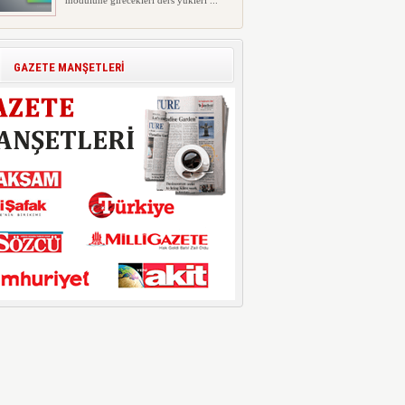
modülüne girecekleri ders yükleri ...
Polis Akademisi İç Güvenlik
Fakültesine 350 Öğrenci Alınacak
Polis Akademisi Başkanlığı'nın İç
GAZETE MANŞETLERİ
Güvenlik Fakültesi'ne 2026 yıl...
E-Devlet Unutulan Para Sorgulaması
Başladı: Unuttuğunuz Paralar
Ortaya Çıkabilir, Mirasçıları da
İlgilendiriyor
Dijital ödeme alışkanlıklarının
yaygınlaşmasıyla birlikte elektr...
İşte Okullarda Öğrencilerin
Kıyafet/Formalarının Belirlenmesine
Dair Usul ve Esaslar
Milli Eğitim Bakanlığı Temel Öğretim
Genel Müdürlüğü 22.07.2026 ...
Motorine Gece Yarısı Büyük İndirim
ABD-İran arasında yeniden diplomasi
yürütüleceği sinyallerinin p...
LPG’ye Dev Zam Geliyor!
Küresel petrol piyasalarındaki
dalgalanmalar ve döviz kurundaki ...