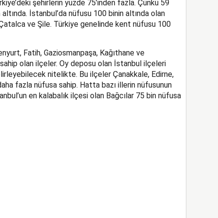
ürkiye’deki şehirlerin yüzde 75’inden fazla. Çünkü 59
n altında. İstanbul’da nüfusu 100 binin altında olan
, Çatalca ve Şile. Türkiye genelinde kent nüfusu 100
senyurt, Fatih, Gaziosmanpaşa, Kağıthane ve
ahip olan ilçeler. Oy deposu olan İstanbul ilçeleri
irleyebilecek nitelikte. Bu ilçeler Çanakkale, Edirne,
daha fazla nüfusa sahip. Hatta bazı illerin nüfusunun
nbul’un en kalabalık ilçesi olan Bağcılar 75 bin nüfusa