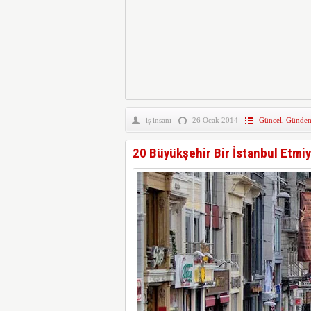
iş insanı
26 Ocak 2014
Güncel
,
Gündem 
20 Büyükşehir Bir İstanbul Etmi