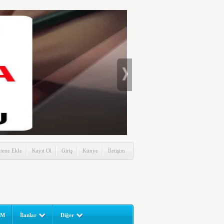
itene Ekle
Kayıt Ol
Giriş
Künye
İletişim
UM
İlanlar
Diğer