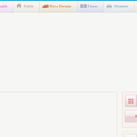
ağlık
Emlak
Hava Durumu
Finans
Otomotiv
ik Fakültesine 350 Öğrenci Alınacak
gulaması Başladı: Unuttuğunuz Paralar Ortaya Çıkabilir, Mirasçıları
n Kıyafet/Formalarının Belirlenmesine Dair Usul ve Esaslar
k İndirim