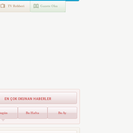
TV Rehberi
Gazete Oku
EN ÇOK OKUNAN HABERLER
Bugün
Bu Hafta
Bu Ay