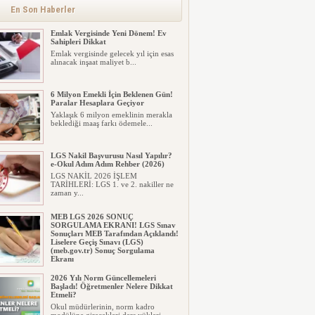
En Son Haberler
Emlak Vergisinde Yeni Dönem! Ev
Sahipleri Dikkat
Emlak vergisinde gelecek yıl için esas
alınacak inşaat maliyet b...
6 Milyon Emekli İçin Beklenen Gün!
Paralar Hesaplara Geçiyor
Yaklaşık 6 milyon emeklinin merakla
beklediği maaş farkı ödemele...
LGS Nakil Başvurusu Nasıl Yapılır?
e-Okul Adım Adım Rehber (2026)
LGS NAKİL 2026 İŞLEM
TARİHLERİ: LGS 1. ve 2. nakiller ne
zaman y...
MEB LGS 2026 SONUÇ
SORGULAMA EKRANI! LGS Sınav
Sonuçları MEB Tarafından Açıklandı!
Liselere Geçiş Sınavı (LGS)
(meb.gov.tr) Sonuç Sorgulama
Ekranı
2026 LGS tercih sonuçları açıklandı...
2026 Yılı Norm Güncellemeleri
Milyonlarca öğrenci için ...
Başladı! Öğretmenler Nelere Dikkat
Etmeli?
Okul müdürlerinin, norm kadro