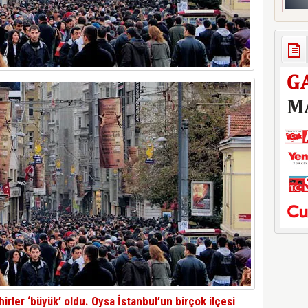
irler ‘büyük’ oldu. Oysa İstanbul’un birçok ilçesi