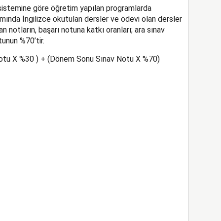
istemine göre öğretim yapılan programlarda
mında İngilizce okutulan dersler ve ödevi olan dersler
n notların, başarı notuna katkı oranları; ara sınav
unun %70’tir.
 Notu X %30 ) + (Dönem Sonu Sınav Notu X %70)