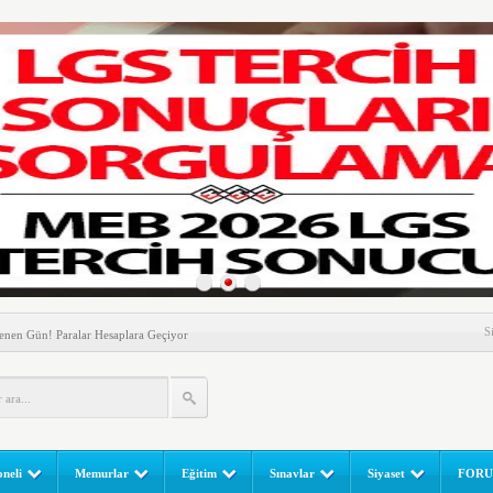
nem! Ev Sahipleri Dikkat
S
enen Gün! Paralar Hesaplara Geçiyor
l Yapılır? e-Okul Adım Adım Rehber (2026)
RGULAMA EKRANI! LGS Sınav Sonuçları MEB Tarafından
 Sınavı (LGS) (meb.gov.tr) Sonuç Sorgulama Ekranı
leri Başladı! Öğretmenler Nelere Dikkat Etmeli?
neli
Memurlar
Eğitim
Sınavlar
Siyaset
FOR
ik Fakültesine 350 Öğrenci Alınacak