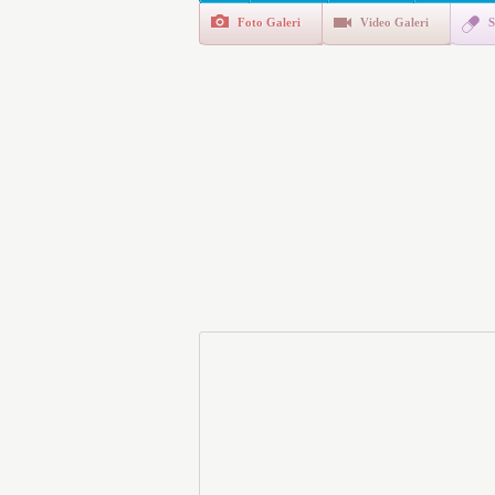
Foto Galeri
Video Galeri
S
E-Devlet Unutulan Para Sor
da İlgilendiriyor
İşte Okullarda Öğrencileri
Motorine Gece Yarısı Büyü
LPG’ye Dev Zam Geliyor!