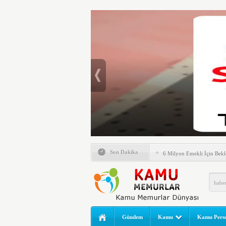
Emlak Vergisinde Yeni Dö
Son Dakika
6 Milyon Emekli İçin Bekl
LGS Nakil Başvurusu Nası
MEB LGS 2026 SONUÇ SO
Açıklandı! Liselere Geçiş
2026 Yılı Norm Güncelleme
Gündem
Kamu
Kamu Perso
Polis Akademisi İç Güvenl