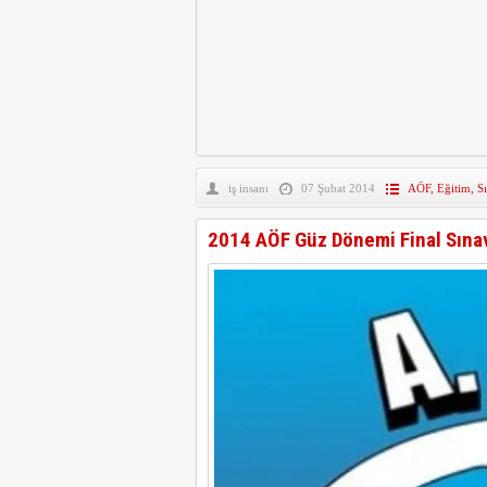
iş insanı
07 Şubat 2014
AÖF
,
Eğitim
,
S
2014 AÖF Güz Dönemi Final Sınav