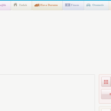
ağlık
Emlak
Hava Durumu
Finans
Otomotiv
gulaması Başladı: Unuttuğunuz Paralar Ortaya Çıkabilir, Mirasçıları
n Kıyafet/Formalarının Belirlenmesine Dair Usul ve Esaslar
k İndirim