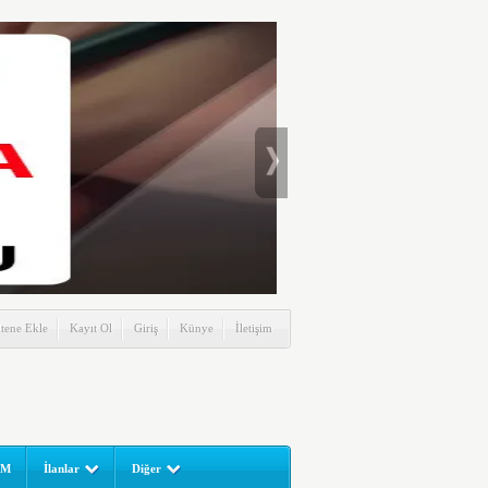
itene Ekle
Kayıt Ol
Giriş
Künye
İletişim
UM
İlanlar
Diğer