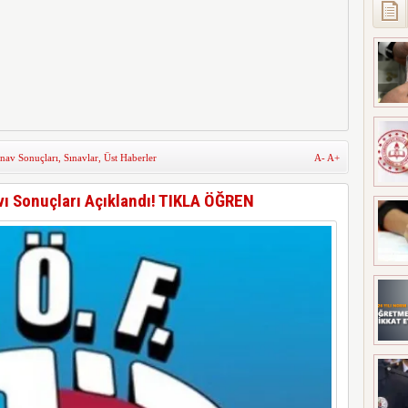
ınav Sonuçları
,
Sınavlar
,
Üst Haberler
A-
A+
ı Sonuçları Açıklandı! TIKLA ÖĞREN