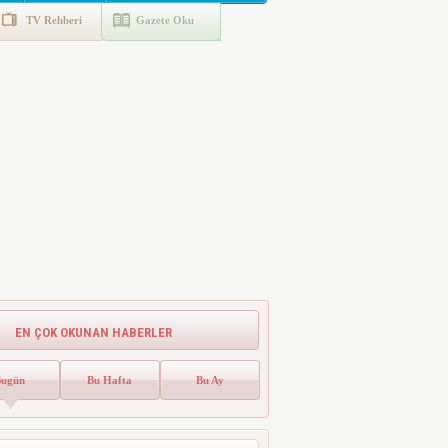
TV Rehberi
Gazete Oku
EN ÇOK OKUNAN HABERLER
Bugün
Bu Hafta
Bu Ay
Emlak Vergisinde Yeni Dönem! Ev
Sahipleri Dikkat
Emlak vergisinde gelecek yıl için esas