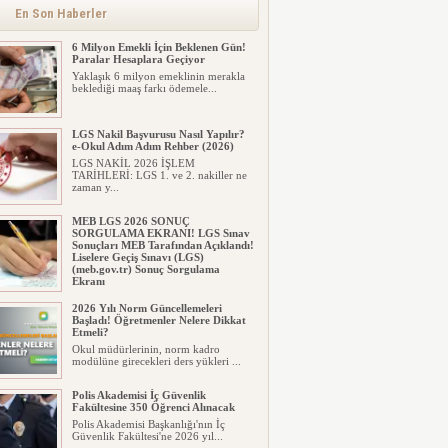
alınacak inşaat maliyet b...
En Son Haberler
6 Milyon Emekli İçin Beklenen Gün!
Paralar Hesaplara Geçiyor
Yaklaşık 6 milyon emeklinin merakla
beklediği maaş farkı ödemele...
LGS Nakil Başvurusu Nasıl Yapılır?
e-Okul Adım Adım Rehber (2026)
LGS NAKİL 2026 İŞLEM
TARİHLERİ: LGS 1. ve 2. nakiller ne
zaman y...
MEB LGS 2026 SONUÇ
SORGULAMA EKRANI! LGS Sınav
Sonuçları MEB Tarafından Açıklandı!
Liselere Geçiş Sınavı (LGS)
(meb.gov.tr) Sonuç Sorgulama
Ekranı
2026 LGS tercih sonuçları açıklandı...
2026 Yılı Norm Güncellemeleri
Milyonlarca öğrenci için ...
Başladı! Öğretmenler Nelere Dikkat
Etmeli?
Okul müdürlerinin, norm kadro
modülüne girecekleri ders yükleri ...
Polis Akademisi İç Güvenlik
Fakültesine 350 Öğrenci Alınacak
Polis Akademisi Başkanlığı'nın İç
Güvenlik Fakültesi'ne 2026 yıl...