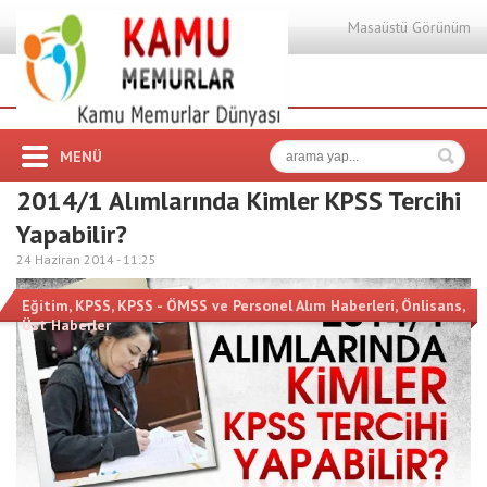
Masaüstü Görünüm
MENÜ
2014/1 Alımlarında Kimler KPSS Tercihi
Yapabilir?
24 Haziran 2014 -
11:25
Eğitim
,
KPSS
,
KPSS - ÖMSS ve Personel Alım Haberleri
,
Önlisans
,
Üst Haberler