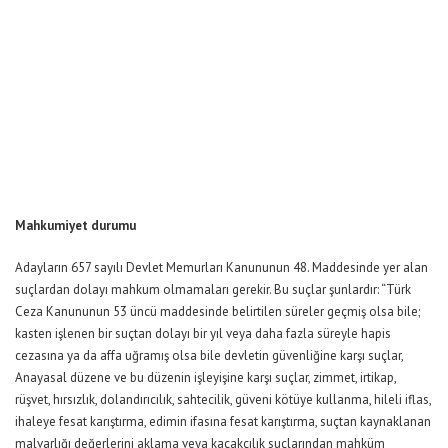
Mahkumiyet durumu
Adayların 657 sayılı Devlet Memurları Kanununun 48. Maddesinde yer alan
suçlardan dolayı mahkum olmamaları gerekir. Bu suçlar şunlardır: “Türk
Ceza Kanununun 53 üncü maddesinde belirtilen süreler geçmiş olsa bile;
kasten işlenen bir suçtan dolayı bir yıl veya daha fazla süreyle hapis
cezasına ya da affa uğramış olsa bile devletin güvenliğine karşı suçlar,
Anayasal düzene ve bu düzenin işleyişine karşı suçlar, zimmet, irtikap,
rüşvet, hırsızlık, dolandırıcılık, sahtecilik, güveni kötüye kullanma, hileli iflas,
ihaleye fesat karıştırma, edimin ifasına fesat karıştırma, suçtan kaynaklanan
malvarlığı değerlerini aklama veya kaçakçılık suçlarından mahküm