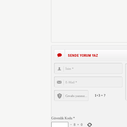
SENDE YORUM YAZ
1+3 = ?
Güvenlik Kodu
*
−
8
=
0