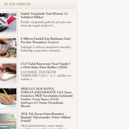
En Son Haberler
Emlak Vergisinde Yeni Dönem! Ev
Sahipleri Dikkat
Emlak vergisinde gelecek yıl için esas
alınacak inşaat maliyet b...
6 Milyon Emekli İçin Beklenen Gün!
Paralar Hesaplara Geçiyor
Yaklaşık 6 milyon emeklinin merakla
beklediği maaş farkı ödemele...
LGS Nakil Başvurusu Nasıl Yapılır?
e-Okul Adım Adım Rehber (2026)
LGS NAKİL 2026 İŞLEM
TARİHLERİ: LGS 1. ve 2. nakiller ne
zaman y...
MEB LGS 2026 SONUÇ
SORGULAMA EKRANI! LGS Sınav
Sonuçları MEB Tarafından Açıklandı!
Liselere Geçiş Sınavı (LGS)
(meb.gov.tr) Sonuç Sorgulama
Ekranı
2026 LGS tercih sonuçları açıklandı...
2026 Yılı Norm Güncellemeleri
Milyonlarca öğrenci için ...
Başladı! Öğretmenler Nelere Dikkat
Etmeli?
Okul müdürlerinin, norm kadro