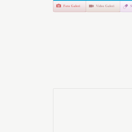
Foto Galeri
Video Galeri
S
Polis Akademisi İç Güvenl
E-Devlet Unutulan Para Sor
da İlgilendiriyor
İşte Okullarda Öğrencileri
Motorine Gece Yarısı Büyü
LPG’ye Dev Zam Geliyor!