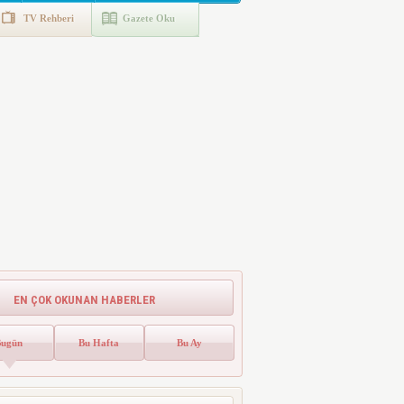
TV Rehberi
Gazete Oku
EN ÇOK OKUNAN HABERLER
Bugün
Bu Hafta
Bu Ay