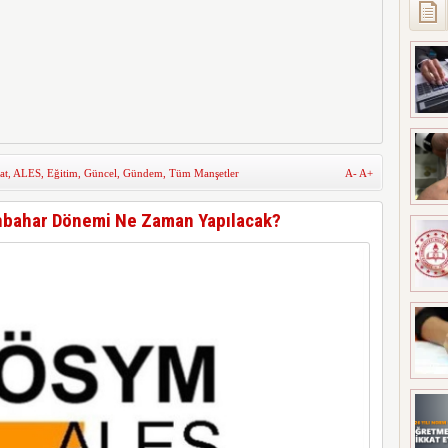
at
,
ALES
,
Eğitim
,
Güncel
,
Gündem
,
Tüm Manşetler
A-
A+
bahar Dönemi Ne Zaman Yapılacak?