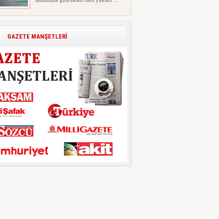
modülüne girecekleri ders yükleri ...
Polis Akademisi İç Güvenlik
Fakültesine 350 Öğrenci Alınacak
Polis Akademisi Başkanlığı'nın İç
GAZETE MANŞETLERİ
Güvenlik Fakültesi'ne 2026 yıl...
E-Devlet Unutulan Para Sorgulaması
Başladı: Unuttuğunuz Paralar
Ortaya Çıkabilir, Mirasçıları da
İlgilendiriyor
Dijital ödeme alışkanlıklarının
yaygınlaşmasıyla birlikte elektr...
İşte Okullarda Öğrencilerin
Kıyafet/Formalarının Belirlenmesine
Dair Usul ve Esaslar
Milli Eğitim Bakanlığı Temel Öğretim
Genel Müdürlüğü 22.07.2026 ...
Motorine Gece Yarısı Büyük İndirim
ABD-İran arasında yeniden diplomasi
yürütüleceği sinyallerinin p...
LPG’ye Dev Zam Geliyor!
Küresel petrol piyasalarındaki
dalgalanmalar ve döviz kurundaki ...