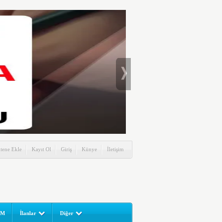
itene Ekle
Kayıt Ol
Giriş
Künye
İletişim
UM
İlanlar
Diğer