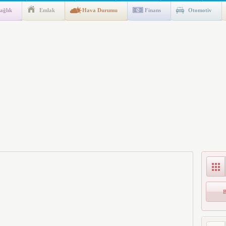
ağlık
Emlak
Hava Durumu
Finans
Otomotiv
ik Fakültesine 350 Öğrenci Alınacak
gulaması Başladı: Unuttuğunuz Paralar Ortaya Çıkabilir, Mirasçıları
n Kıyafet/Formalarının Belirlenmesine Dair Usul ve Esaslar
k İndirim