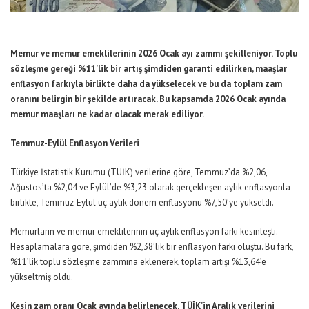
Memur ve memur emeklilerinin 2026 Ocak ayı zammı şekilleniyor. Toplu
sözleşme gereği %11’lik bir artış şimdiden garanti edilirken, maaşlar
enflasyon farkıyla birlikte daha da yükselecek ve bu da toplam zam
oranını belirgin bir şekilde artıracak. Bu kapsamda 2026 Ocak ayında
memur maaşları ne kadar olacak merak ediliyor.
Temmuz-Eylül Enflasyon Verileri
Türkiye İstatistik Kurumu (TÜİK) verilerine göre, Temmuz’da %2,06,
Ağustos’ta %2,04 ve Eylül’de %3,23 olarak gerçekleşen aylık enflasyonla
birlikte, Temmuz-Eylül üç aylık dönem enflasyonu %7,50’ye yükseldi.
Memurların ve memur emeklilerinin üç aylık enflasyon farkı kesinleşti.
Hesaplamalara göre, şimdiden %2,38’lik bir enflasyon farkı oluştu. Bu fark,
%11’lik toplu sözleşme zammına eklenerek, toplam artışı %13,64’e
yükseltmiş oldu.
Kesin zam oranı Ocak ayında belirlenecek. TÜİK’in Aralık verilerini