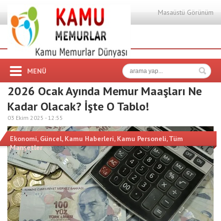
Masaüstü Görünüm
MENÜ
2026 Ocak Ayında Memur Maaşları Ne
Kadar Olacak? İşte O Tablo!
03 Ekim 2025 -
12:55
Ekonomi
,
Güncel
,
Kamu Haberleri
,
Kamu Personeli
,
Tüm
Manşetler