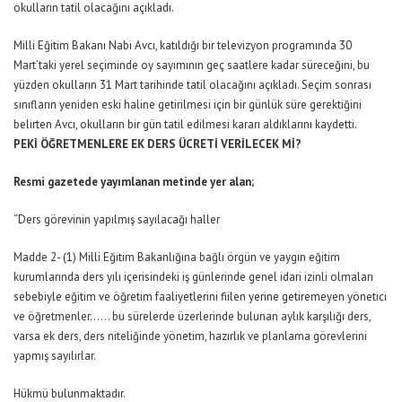
okulların tatil olacağını açıkladı.
Milli Eğitim Bakanı Nabi Avcı, katıldığı bir televizyon programında 30
Mart’taki yerel seçiminde oy sayımının geç saatlere kadar süreceğini, bu
yüzden okulların 31 Mart tarihinde tatil olacağını açıkladı. Seçim sonrası
sınıfların yeniden eski haline getirilmesi için bir günlük süre gerektiğini
belirten Avcı, okulların bir gün tatil edilmesi kararı aldıklarını kaydetti.
PEKİ ÖĞRETMENLERE EK DERS ÜCRETİ VERİLECEK Mİ?
Resmi gazetede yayımlanan metinde yer alan;
“Ders görevinin yapılmış sayılacağı haller
Madde 2- (1) Milli Eğitim Bakanlığına bağlı örgün ve yaygın eğitim
kurumlarında ders yılı içerisindeki iş günlerinde genel idari izinli olmaları
sebebiyle eğitim ve öğretim faaliyetlerini fiilen yerine getiremeyen yönetici
ve öğretmenler…… bu sürelerde üzerlerinde bulunan aylık karşılığı ders,
varsa ek ders, ders niteliğinde yönetim, hazırlık ve planlama görevlerini
yapmış sayılırlar.
Hükmü bulunmaktadır.