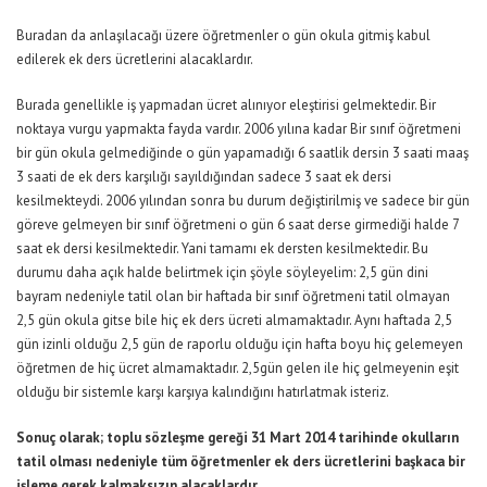
Buradan da anlaşılacağı üzere öğretmenler o gün okula gitmiş kabul
edilerek ek ders ücretlerini alacaklardır.
Burada genellikle iş yapmadan ücret alınıyor eleştirisi gelmektedir. Bir
noktaya vurgu yapmakta fayda vardır. 2006 yılına kadar Bir sınıf öğretmeni
bir gün okula gelmediğinde o gün yapamadığı 6 saatlik dersin 3 saati maaş
3 saati de ek ders karşılığı sayıldığından sadece 3 saat ek dersi
kesilmekteydi. 2006 yılından sonra bu durum değiştirilmiş ve sadece bir gün
göreve gelmeyen bir sınıf öğretmeni o gün 6 saat derse girmediği halde 7
saat ek dersi kesilmektedir. Yani tamamı ek dersten kesilmektedir. Bu
durumu daha açık halde belirtmek için şöyle söyleyelim: 2,5 gün dini
bayram nedeniyle tatil olan bir haftada bir sınıf öğretmeni tatil olmayan
2,5 gün okula gitse bile hiç ek ders ücreti almamaktadır. Aynı haftada 2,5
gün izinli olduğu 2,5 gün de raporlu olduğu için hafta boyu hiç gelemeyen
öğretmen de hiç ücret almamaktadır. 2,5gün gelen ile hiç gelmeyenin eşit
olduğu bir sistemle karşı karşıya kalındığını hatırlatmak isteriz.
Sonuç olarak; toplu sözleşme gereği 31 Mart 2014 tarihinde okulların
tatil olması nedeniyle tüm öğretmenler ek ders ücretlerini başkaca bir
işleme gerek kalmaksızın alacaklardır.