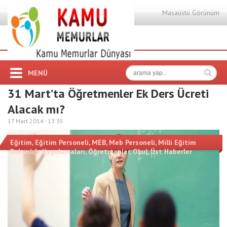
Masaüstü Görünüm
MENÜ
31 Mart’ta Öğretmenler Ek Ders Ücreti
Alacak mı?
17 Mart 2014 -
13:35
Eğitim
,
Eğitim Personeli
,
MEB
,
Meb Personeli
,
Milli Eğitim
Bakanlığı Uygulamaları
,
Öğretmenler
,
Okul
,
Üst Haberler