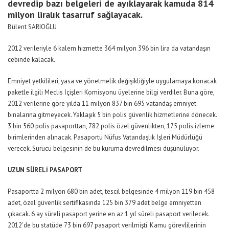
devredip bazı belgeleri de ayıklayarak kamuda 814
milyon liralık tasarruf sağlayacak.
Bülent SARIOĞLU
2012 verileriyle 6 kalem hizmette 364 milyon 396 bin lira da vatandaşın
cebinde kalacak.
Emniyet yetkilileri, yasa ve yönetmelik değişikliğiyle uygulamaya konacak
paketle ilgili Meclis İçişleri Komisyonu üyelerine bilgi verdiler. Buna göre,
2012 verilerine göre yılda 11 milyon 837 bin 695 vatandaş emniyet
binalarına gitmeyecek. Yaklaşık 5 bin polis güvenlik hizmetlerine dönecek.
3 bin 560 polis pasaporttan, 782 polis özel güvenlikten, 175 polis izleme
birimlerinden alınacak. Pasaportu Nüfus Vatandaşlık İşleri Müdürlüğü
verecek. Sürücü belgesinin de bu kuruma devredilmesi düşünülüyor.
UZUN SÜRELİ PASAPORT
Pasaportta 2 milyon 680 bin adet, tescil belgesinde 4 milyon 119 bin 458
adet, özel güvenlik sertifikasında 125 bin 379 adet belge emniyetten
çıkacak. 6 ay süreli pasaport yerine en az 1 yıl süreli pasaport verilecek.
2012’de bu statüde 73 bin 697 pasaport verilmişti. Kamu görevlilerinin