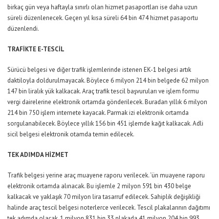
birkaç gün veya haftayla sınırlı olan hizmet pasaportları ise daha uzun
süreli düzenlenecek. Geçen yıl kısa süreli 64 bin 474 hizmet pasaportu
düzenlendi.
TRAFİKTE E-TESCİL
Sürücü belgesi ve diğer trafik işlemlerinde istenen EK-1 belgesi artık
daktiloyla doldurulmayacak. Böylece 6 milyon 214 bin belgede 62 milyon
147 bin liralık yük kalkacak. Araç trafik tescil başvuruları ve işlem formu
vergi dairelerine elektronik ortamda gönderilecek. Buradan yıllık 6 milyon
214 bin 750 işlem internete kayacak. Parmak izi elektronik ortamda
sorgulanabilecek. Böylece yıllık 156 bin 451 işlemde kağıt kalkacak. Adli
sicil belgesi elektronik otamda temin edilecek.
TEK ADIMDA HİZMET
Trafik belgesi yerine araç muayene raporu verilecek. ‘ün muayene raporu
elektronik ortamda alınacak. Bu işlemle 2 milyon 591 bin 430 belge
kalkacak ve yaklaşık 70 milyon lira tasarruf edilecek. Sahiplik değişikliği
halinde araç tescil belgesi noterlerce verilecek. Tescil plakalarının dağıtımı
tek adımda olacak. 1 milyon 831 bin 33 plakada 41 milyon 204 bin 993