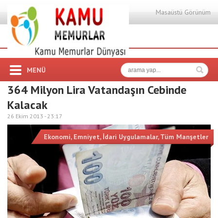
Masaüstü Görünüm
MENÜ
364 Milyon Lira Vatandaşın Cebinde
Kalacak
26 Ekim 2013 -
23:17
Ekonomi
,
Emniyet
,
İdari Uygulamalar
,
Tüm Manşetler