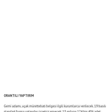
ORANTILI YAPTIRIM
Gemi adamı, uçak mürettebatı belgesi ilgili kurumlarca verilecek. 19 basılı
standart forma vatandaş ücretsiz erişecek. 13 milyon 174 bin 436 adet