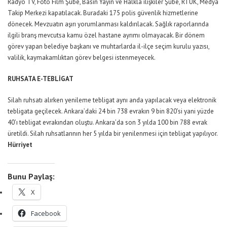
Radyo TV, Foto Film Şube, Basın Yayın ve Halkla ilişkiler Şube, RTÜK, Medya
Takip Merkezi kapatılacak. Buradaki 175 polis güvenlik hizmetlerine
dönecek. Mevzuatın aşırı yorumlanması kaldırılacak. Sağlık raporlarında
ilgili branş mevcutsa kamu özel hastane ayrımı olmayacak. Bir dönem
görev yapan belediye başkanı ve muhtarlarda il-ilçe seçim kurulu yazısı,
valilik, kaymakamlıktan görev belgesi istenmeyecek.
RUHSATA E-TEBLİGAT
Silah ruhsatı alırken yenileme tebligat aynı anda yapılacak veya elektronik
tebligata geçilecek. Ankara’daki 24 bin 738 evrakın 9 bin 820’si yani yüzde
40’ı tebligat evrakından oluştu. Ankara’da son 3 yılda 100 bin 788 evrak
üretildi. Silah ruhsatlarının her 5 yılda bir yenilenmesi için tebligat yapılıyor.
Hürriyet
Bunu Paylaş:
X
Facebook