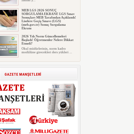
zaman y...
MEB LGS 2026 SONUÇ
SORGULAMA EKRANI! LGS Sınav
Sonuçları MEB Tarafından Açıklandı!
Liselere Geçiş Sınavı (LGS)
(meb.gov.tr) Sonuç Sorgulama
Ekranı
2026 LGS tercih sonuçları açıklandı...
2026 Yılı Norm Güncellemeleri
Milyonlarca öğrenci için ...
Başladı! Öğretmenler Nelere Dikkat
Etmeli?
Okul müdürlerinin, norm kadro
modülüne girecekleri ders yükleri ...
Polis Akademisi İç Güvenlik
Fakültesine 350 Öğrenci Alınacak
Polis Akademisi Başkanlığı'nın İç
GAZETE MANŞETLERİ
Güvenlik Fakültesi'ne 2026 yıl...
E-Devlet Unutulan Para Sorgulaması
Başladı: Unuttuğunuz Paralar
Ortaya Çıkabilir, Mirasçıları da
İlgilendiriyor
Dijital ödeme alışkanlıklarının
yaygınlaşmasıyla birlikte elektr...
İşte Okullarda Öğrencilerin
Kıyafet/Formalarının Belirlenmesine
Dair Usul ve Esaslar
Milli Eğitim Bakanlığı Temel Öğretim
Genel Müdürlüğü 22.07.2026 ...