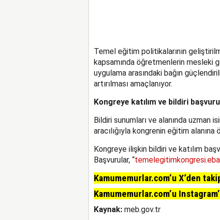
Temel eğitim politikalarının geliştir
kapsamında öğretmenlerin mesleki gel
uygulama arasındaki bağın güçlendirilm
artırılması amaçlanıyor.
Kongreye katılım ve bildiri başvur
Bildiri sunumları ve alanında uzman is
aracılığıyla kongrenin eğitim alanına 
Kongreye ilişkin bildiri ve katılım ba
Başvurular, “
temelegitimkongresi.eba.
Kamumemurlar.com’u X’den takip 
Kamumemurlar.com’u Instagram’da
Kaynak:
meb.gov.tr