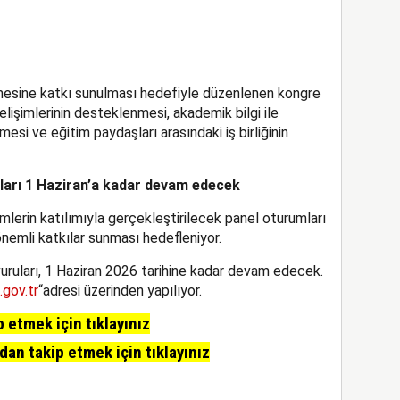
ilmesine katkı sunulması hedefiyle düzenlenen kongre
işimlerinin desteklenmesi, akademik bilgi ile
esi ve eğitim paydaşları arasındaki iş birliğinin
uları 1 Haziran’a kadar devam edecek
imlerin katılımıyla gerçekleştirilecek panel oturumları
önemli katkılar sunması hedefleniyor.
şvuruları, 1 Haziran 2026 tarihine kadar devam edecek.
gov.tr
“adresi üzerinden yapılıyor.
etmek için tıklayınız
n takip etmek için tıklayınız