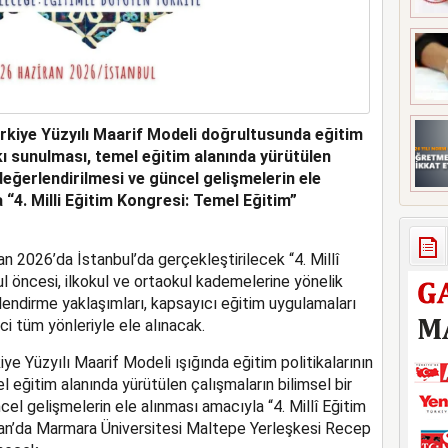
ürkiye Yüzyılı Maarif Modeli doğrultusunda eğitim
tkı sunulması, temel eğitim alanında yürütülen
değerlendirilmesi ve güncel gelişmelerin ele
 “4. Milli Eğitim Kongresi: Temel Eğitim”
n 2026’da İstanbul’da gerçekleştirilecek “4. Millî
l öncesi, ilkokul ve ortaokul kademelerine yönelik
endirme yaklaşımları, kapsayıcı eğitim uygulamaları
i tüm yönleriyle ele alınacak.
iye Yüzyılı Maarif Modeli ışığında eğitim politikalarının
l eğitim alanında yürütülen çalışmaların bilimsel bir
el gelişmelerin ele alınması amacıyla “4. Millî Eğitim
ran’da Marmara Üniversitesi Maltepe Yerleşkesi Recep