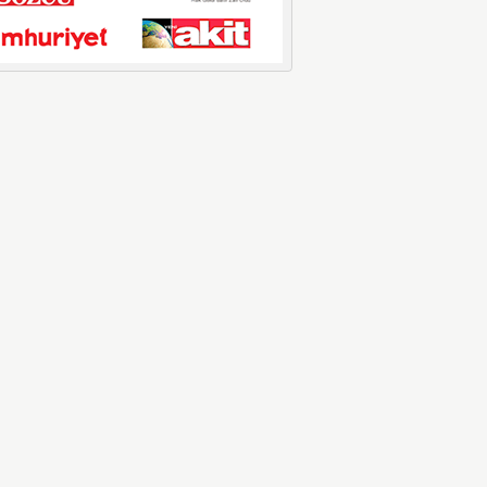
Motorine Gece Yarısı Büyük İndirim
ABD-İran arasında yeniden diplomasi
yürütüleceği sinyallerinin p...
LPG’ye Dev Zam Geliyor!
Küresel petrol piyasalarındaki
dalgalanmalar ve döviz kurundaki ...
“Eylül Ayında Kiralık Sosyal Konut
Projesi Hayata Geçiyor”
Eylül ayında kiralık sosyal konut
projeleri başlıyor. Öne çıkan ...
Kimlerin Emekli Aylığında Kesinti
Yapılacak?
Prim borcu olan emeklilerin
aylıklarından yüzde 10 kesinti yapıl...
ÜNİVERSİTE – 2026 YKS
TERCİHLER BAŞLADI || Üniversite
Tercihleri – YKS Nereden Nasıl
yapılır? ÖSYM AİS – YKS Tercih
Kılavuzu ve Robotu: YÖK Atlas
Ekranı İçin TIKLAYIN!
Üniversite tercihleri nasıl yapılır? 2026