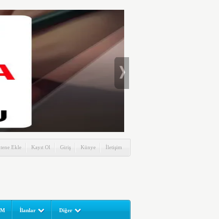
itene Ekle
Kayıt Ol
Giriş
Künye
İletişim
UM
İlanlar
Diğer