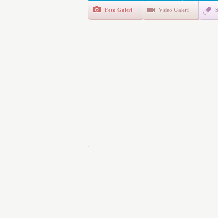
Foto Galeri
Video Galeri
S
Polis Akademisi İç Güvenl
E-Devlet Unutulan Para Sor
da İlgilendiriyor
İşte Okullarda Öğrencileri
Motorine Gece Yarısı Büyü
LPG’ye Dev Zam Geliyor!