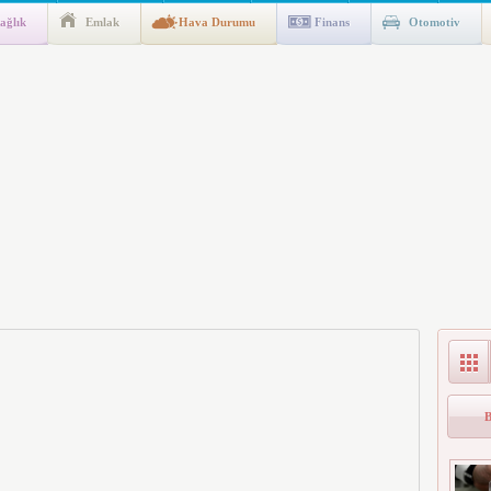
ağlık
Emlak
Hava Durumu
Finans
Otomotiv
ik Fakültesine 350 Öğrenci Alınacak
gulaması Başladı: Unuttuğunuz Paralar Ortaya Çıkabilir, Mirasçıları
n Kıyafet/Formalarının Belirlenmesine Dair Usul ve Esaslar
k İndirim