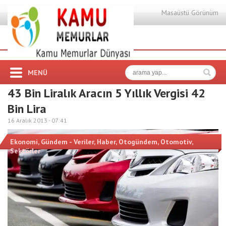
Masaüstü Görünüm
MENÜ
43 Bin Liralık Aracın 5 Yıllık Vergisi 42
Bin Lira
16 Aralık 2013 -
07:41
Ekonomi
,
Gündem - Veriler
,
Haber
,
Otogündem
,
Otomotiv
,
Sektörler