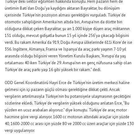
Türkiye’deki sektör eğilimleri hakkında konuştu. Hem pazarın hem de
üretimin Batı’dan Doğu’ya kaydığını aktaran Bayraktar, bu dönüşüm
içerisinde Türkiye’nin pozisyon alması gerektiğini vurguladı. Türkiye’de
otomotiv sahipliğinin Amerika’nın altıda biri, Avrupa’nın da dörtte biri
olduğuna dikkat çeken Bayraktar, şu an 1.000 kişiye düşen araç miktarının
151 olduğu, mevcut gidişatla bunun 15 yıl içinde 256’ya çıkacağı bilgisini
verdi. Bu rakam Amerika’da 919, Doğu Avrupa ülkelerinde 611i Kore’de ise
356. İngiltere, Almanya, Fransa ve İspanya’da araç parkı yaşının 7-10 yıl
arasında olduğu bilgisini veren Yönetim Kurulu Başkanı, “Avrupa’da yaş
ortalaması 40 iken Türkiye’de 29. Avrupa’nın en genç nüfusuna sahip olan
Türkiye’de araç parkı yaşı 16 gibi yüksek bir rakam.” dedi.
ODD Genel Koordinatörü Hayri Erce de Türkiye’nin üretim merkezi haline
gelmesi için içi pazarın güçlü olması gerektiğine dikkat çekti. Ancak
vergilerin artırılmasıyla Türkiye’nin bu potansiyele ulaşmasının geciktiğini
sözlerine ekledi. Türkiye’de vergilerin yüksek olduğunu anlatan Erce, “Bu
yüzden en ucuz arabaları alıyoruz.” diye konuştu. Türkiye’de araç motor
hacmine göre vergi alınıyor. 1600 cc motorun altındaki araçlar için yüzde
40, 1600-2000 cc arası için yüzde 80 ve 2000 cc üzeri araçlar için yüzde 130
vergi uygulanıyor.