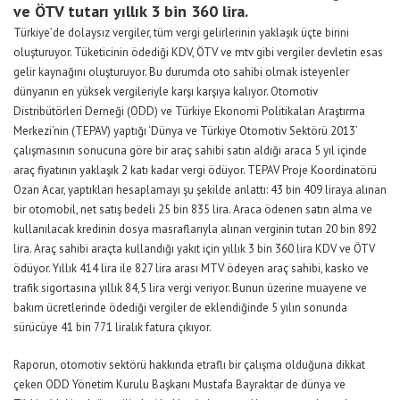
ve ÖTV tutarı yıllık 3 bin 360 lira.
Türkiye’de dolaysız vergiler, tüm vergi gelirlerinin yaklaşık üçte birini
oluşturuyor. Tüketicinin ödediği KDV, ÖTV ve
mtv
gibi vergiler devletin esas
gelir kaynağını oluşturuyor. Bu durumda oto sahibi olmak isteyenler
dünyanın en yüksek vergileriyle karşı karşıya kalıyor. Otomotiv
Distribütörleri Derneği (ODD) ve Türkiye Ekonomi Politikaları Araştırma
Merkezi’nin (TEPAV) yaptığı ‘Dünya ve Türkiye Otomotiv Sektörü 2013’
çalışmasının sonucuna göre bir araç sahibi satın aldığı araca 5 yıl içinde
araç fiyatının yaklaşık 2 katı kadar vergi ödüyor. TEPAV Proje Koordinatörü
Ozan Acar, yaptıkları hesaplamayı şu şekilde anlattı: 43 bin 409 liraya alınan
bir otomobil, net satış bedeli 25 bin 835 lira. Araca ödenen satın alma ve
kullanılacak kredinin dosya masraflarıyla alınan verginin tutarı 20 bin 892
lira. Araç sahibi araçta kullandığı yakıt için yıllık 3 bin 360 lira KDV ve ÖTV
ödüyor. Yıllık 414 lira ile 827 lira arası MTV ödeyen araç sahibi, kasko ve
trafik sigortasına yıllık 84,5 lira vergi veriyor. Bunun üzerine muayene ve
bakım ücretlerinde ödediği vergiler de eklendiğinde 5 yılın sonunda
sürücüye 41 bin 771 liralık fatura çıkıyor.
Raporun, otomotiv sektörü hakkında etraflı bir çalışma olduğuna dikkat
çeken ODD Yönetim Kurulu Başkanı Mustafa Bayraktar de dünya ve