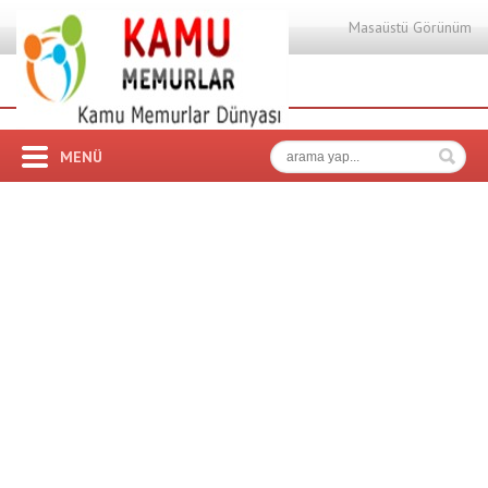
Masaüstü Görünüm
MENÜ