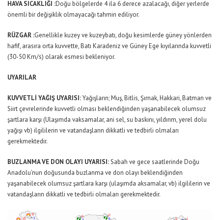
HAVA SICAKLIĞI :
Doğu bölgelerde 4 ila 6 derece azalacağı, diğer yerlerde
önemli bir değişiklik olmayacağı tahmin ediliyor.
RÜZGAR :
Genellikle kuzey ve kuzeybatı, doğu kesimlerde güney yönlerden
hafif, arasıra orta kuvvette, Batı Karadeniz ve Güney Ege kıyılarında kuvvetli
(30-50 Km/s) olarak esmesi bekleniyor.
UYARILAR
KUVVETLİ YAĞIŞ UYARISI:
Yağışların; Muş, Bitlis, Şırnak, Hakkari, Batman ve
Siirt çevrelerinde kuvvetli olması beklendiğinden yaşanabilecek olumsuz
şartlara karşı (Ulaşımda vaksamalar, ani sel, su baskını, yıldırım, yerel dolu
yağışı vb) ilgililerin ve vatandaşların dikkatli ve tedbirli olmaları
gerekmektedir.
BUZLANMA VE DON OLAYI UYARISI:
Sabah ve gece saatlerinde Doğu
Anadolu’nun doğusunda buzlanma ve don olayı beklendiğinden
yaşanabilecek olumsuz şartlara karşı (ulaşımda aksamalar, vb) ilgililerin ve
vatandaşların dikkatli ve tedbirli olmaları gerekmektedir.