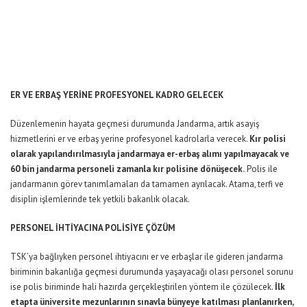
ER VE ERBAŞ YERİNE PROFESYONEL KADRO GELECEK
Düzenlemenin hayata geçmesi durumunda Jandarma, artık asayiş
hizmetlerini er ve erbaş yerine profesyonel kadrolarla verecek.
Kır polisi
olarak yapılandırılmasıyla jandarmaya er-erbaş alımı yapılmayacak ve
60 bin jandarma personeli zamanla kır polisine dönüşecek.
Polis ile
jandarmanın görev tanımlamaları da tamamen ayrılacak. Atama, terfi ve
disiplin işlemlerinde tek yetkili bakanlık olacak.
PERSONEL İHTİYACINA POLİSİYE ÇÖZÜM
TSK’ya bağlıyken personel ihtiyacını er ve erbaşlar ile gideren jandarma
biriminin bakanlığa geçmesi durumunda yaşayacağı olası personel sorunu
ise polis biriminde hali hazırda gerçekleştirilen yöntem ile çözülecek.
İlk
etapta üniversite mezunlarının sınavla bünyeye katılması planlanırken,