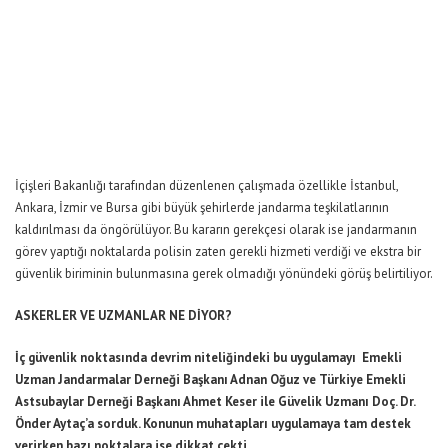
İçişleri Bakanlığı tarafından düzenlenen çalışmada özellikle İstanbul,
Ankara, İzmir ve Bursa gibi büyük şehirlerde jandarma teşkilatlarının
kaldırılması da öngörülüyor. Bu kararın gerekçesi olarak ise jandarmanın
görev yaptığı noktalarda polisin zaten gerekli hizmeti verdiği ve ekstra bir
güvenlik biriminin bulunmasına gerek olmadığı yönündeki görüş belirtiliyor.
ASKERLER VE UZMANLAR NE DİYOR?
İç güvenlik noktasında devrim niteliğindeki bu uygulamayı Emekli
Uzman Jandarmalar Derneği Başkanı Adnan Oğuz ve Türkiye Emekli
Astsubaylar Derneği Başkanı Ahmet Keser ile Güvelik Uzmanı Doç. Dr.
Önder Aytaç’a sorduk. Konunun muhatapları uygulamaya tam destek
verirken bazı noktalara ise dikkat çekti…