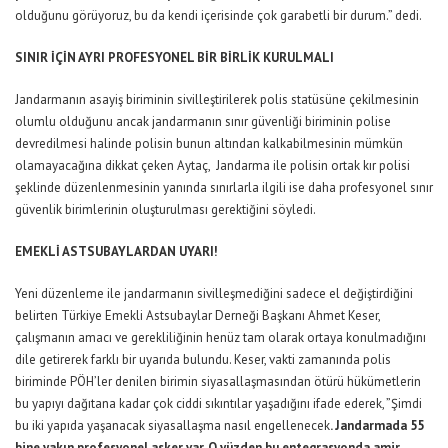
olduğunu görüyoruz, bu da kendi içerisinde çok garabetli bir durum.” dedi.
SINIR İÇİN AYRI PROFESYONEL BİR BİRLİK KURULMALI
Jandarmanın asayiş biriminin sivilleştirilerek polis statüsüne çekilmesinin
olumlu olduğunu ancak jandarmanın sınır güvenliği biriminin polise
devredilmesi halinde polisin bunun altından kalkabilmesinin mümkün
olamayacağına dikkat çeken Aytaç, Jandarma ile polisin ortak kır polisi
şeklinde düzenlenmesinin yanında sınırlarla ilgili ise daha profesyonel sınır
güvenlik birimlerinin oluşturulması gerektiğini söyledi.
EMEKLİ ASTSUBAYLARDAN UYARI!
Yeni düzenleme ile jandarmanın sivilleşmediğini sadece el değiştirdiğini
belirten Türkiye Emekli Astsubaylar Derneği Başkanı Ahmet Keser,
çalışmanın amacı ve gerekliliğinin henüz tam olarak ortaya konulmadığını
dile getirerek farklı bir uyarıda bulundu. Keser, vakti zamanında polis
biriminde PÖH’ler denilen birimin siyasallaşmasından ötürü hükümetlerin
bu yapıyı dağıtana kadar çok ciddi sıkıntılar yaşadığını ifade ederek, ”Şimdi
bu iki yapıda yaşanacak siyasallaşma nasıl engellenecek
. Jandarmada 55
bine yakın profesyonel asker var. O yüzden bu entegrasyonda amir,