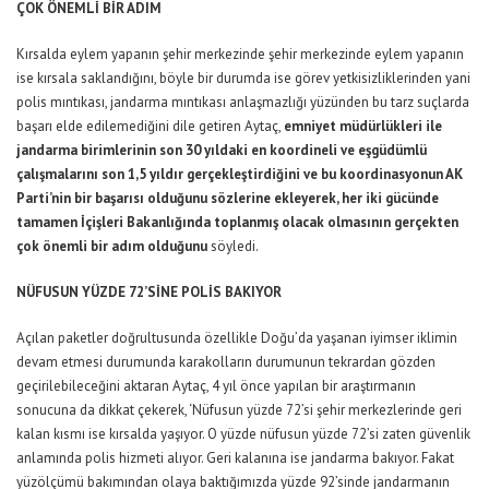
ÇOK ÖNEMLİ BİR ADIM
Kırsalda eylem yapanın şehir merkezinde şehir merkezinde eylem yapanın
ise kırsala saklandığını, böyle bir durumda ise görev yetkisizliklerinden yani
polis mıntıkası, jandarma mıntıkası anlaşmazlığı yüzünden bu tarz suçlarda
başarı elde edilemediğini dile getiren Aytaç,
emniyet müdürlükleri ile
jandarma birimlerinin son 30 yıldaki en koordineli ve eşgüdümlü
çalışmalarını son 1,5 yıldır gerçekleştirdiğini ve bu koordinasyonun AK
Parti’nin bir başarısı olduğunu sözlerine ekleyerek, her iki gücünde
tamamen İçişleri Bakanlığında toplanmış olacak olmasının gerçekten
çok önemli bir adım olduğunu
söyledi.
NÜFUSUN YÜZDE 72’SİNE POLİS BAKIYOR
Açılan paketler doğrultusunda özellikle Doğu’da yaşanan iyimser iklimin
devam etmesi durumunda karakolların durumunun tekrardan gözden
geçirilebileceğini aktaran Aytaç, 4 yıl önce yapılan bir araştırmanın
sonucuna da dikkat çekerek, ‘Nüfusun yüzde 72’si şehir merkezlerinde geri
kalan kısmı ise kırsalda yaşıyor. O yüzde nüfusun yüzde 72’si zaten güvenlik
anlamında polis hizmeti alıyor. Geri kalanına ise jandarma bakıyor. Fakat
yüzölçümü bakımından olaya baktığımızda yüzde 92’sinde jandarmanın