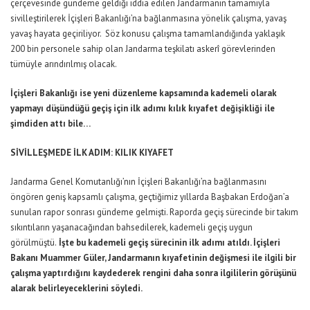
çerçevesinde gündeme geldiği iddia edilen Jandarmanın tamamıyla
sivilleştirilerek İçişleri Bakanlığı’na bağlanmasına yönelik çalışma, yavaş
yavaş hayata geçiriliyor. Söz konusu çalışma tamamlandığında yaklaşık
200 bin personele sahip olan Jandarma teşkilatı askerî görevlerinden
tümüyle arındırılmış olacak.
İçişleri Bakanlığı ise yeni düzenleme kapsamında kademeli olarak
yapmayı düşündüğü geçiş için ilk adımı kılık kıyafet değişikliği ile
şimdiden attı bile…
SİVİLLEŞMEDE İLK ADIM: KILIK KIYAFET
Jandarma Genel Komutanlığı’nın İçişleri Bakanlığı’na bağlanmasını
öngören geniş kapsamlı çalışma, geçtiğimiz yıllarda Başbakan Erdoğan’a
sunulan rapor sonrası gündeme gelmişti. Raporda geçiş sürecinde bir takım
sıkıntıların yaşanacağından bahsedilerek, kademeli geçiş uygun
görülmüştü.
İşte bu kademeli geçiş sürecinin ilk adımı atıldı. İçişleri
Bakanı Muammer Güler, Jandarmanın kıyafetinin değişmesi ile ilgili bir
çalışma yaptırdığını kaydederek rengini daha sonra ilgililerin görüşünü
alarak belirleyeceklerini söyledi.