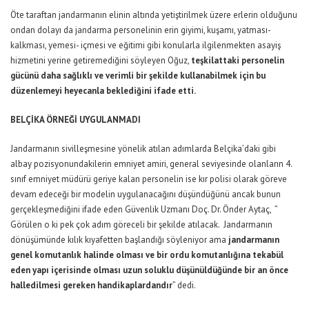
Öte taraftan jandarmanın elinin altında yetiştirilmek üzere erlerin olduğunu
ondan dolayı da jandarma personelinin erin giyimi, kuşamı, yatması-
kalkması, yemesi- içmesi ve eğitimi gibi konularla ilgilenmekten asayiş
hizmetini yerine getiremediğini söyleyen Oğuz,
teşkilattaki personelin
gücünü daha sağlıklı ve verimli bir şekilde kullanabilmek için bu
düzenlemeyi heyecanla beklediğini ifade etti.
BELÇİKA ÖRNEĞİ UYGULANMADI
Jandarmanın sivilleşmesine yönelik atılan adımlarda Belçika’daki gibi
albay pozisyonundakilerin emniyet amiri, general seviyesinde olanların 4.
sınıf emniyet müdürü geriye kalan personelin ise kır polisi olarak göreve
devam edeceği bir modelin uygulanacağını düşündüğünü ancak bunun
gerçekleşmediğini ifade eden Güvenlik Uzmanı Doç. Dr. Önder Aytaç, ”
Görülen o ki pek çok adım göreceli bir şekilde atılacak. Jandarmanın
dönüşümünde kılık kıyafetten başlandığı söyleniyor ama
jandarmanın
genel komutanlık halinde olması ve bir ordu komutanlığına tekabül
eden yapı içerisinde olması uzun soluklu düşünüldüğünde bir an önce
halledilmesi gereken handikaplardandır
” dedi.