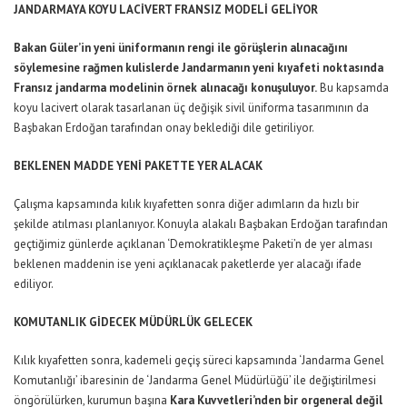
JANDARMAYA KOYU LACİVERT FRANSIZ MODELİ GELİYOR
Bakan Güler’in yeni üniformanın rengi ile görüşlerin alınacağını
söylemesine rağmen kulislerde Jandarmanın yeni kıyafeti noktasında
Fransız jandarma modelinin örnek alınacağı konuşuluyor.
Bu kapsamda
koyu lacivert olarak tasarlanan üç değişik sivil üniforma tasarımının da
Başbakan Erdoğan tarafından onay beklediği dile getiriliyor.
BEKLENEN MADDE YENİ PAKETTE YER ALACAK
Çalışma kapsamında kılık kıyafetten sonra diğer adımların da hızlı bir
şekilde atılması planlanıyor. Konuyla alakalı Başbakan Erdoğan tarafından
geçtiğimiz günlerde açıklanan ‘Demokratikleşme Paketi’n de yer alması
beklenen maddenin ise yeni açıklanacak paketlerde yer alacağı ifade
ediliyor.
KOMUTANLIK GİDECEK MÜDÜRLÜK GELECEK
Kılık kıyafetten sonra, kademeli geçiş süreci kapsamında ‘Jandarma Genel
Komutanlığı’ ibaresinin de ‘Jandarma Genel Müdürlüğü’ ile değiştirilmesi
öngörülürken, kurumun başına
Kara Kuvvetleri’nden bir orgeneral değil