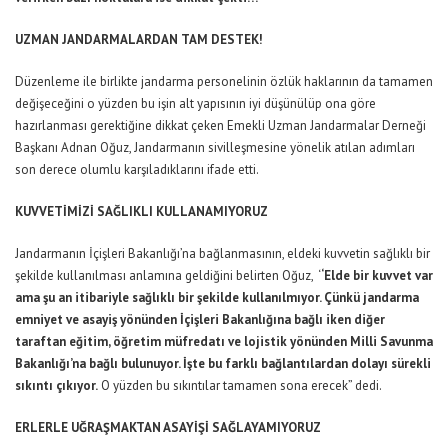
UZMAN JANDARMALARDAN TAM DESTEK!
Düzenleme ile birlikte jandarma personelinin özlük haklarının da tamamen
değişeceğini o yüzden bu işin alt yapısının iyi düşünülüp ona göre
hazırlanması gerektiğine dikkat çeken Emekli Uzman Jandarmalar Derneği
Başkanı Adnan Oğuz, Jandarmanın sivilleşmesine yönelik atılan adımları
son derece olumlu karşıladıklarını ifade etti.
KUVVETİMİZİ SAĞLIKLI KULLANAMIYORUZ
Jandarmanın İçişleri Bakanlığı’na bağlanmasının, eldeki kuvvetin sağlıklı bir
şekilde kullanılması anlamına geldiğini belirten Oğuz, ‘
‘Elde bir kuvvet var
ama şu an itibariyle sağlıklı bir şekilde kullanılmıyor. Çünkü jandarma
emniyet ve asayiş yönünden İçişleri Bakanlığına bağlı iken diğer
taraftan eğitim, öğretim müfredatı ve lojistik yönünden Milli Savunma
Bakanlığı’na bağlı bulunuyor. İşte bu farklı bağlantılardan dolayı sürekli
sıkıntı çıkıyor.
O yüzden bu sıkıntılar tamamen sona erecek” dedi.
ERLERLE UĞRAŞMAKTAN ASAYİŞİ SAĞLAYAMIYORUZ