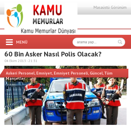
Masaüstü Görünüm
MENÜ
60 Bin Asker Nasıl Polis Olacak?
04 Ekim 2013 -
21:31
Askeri Personel
,
Emniyet
,
Emniyet Personeli
,
Güncel
,
Tüm
Manşetler