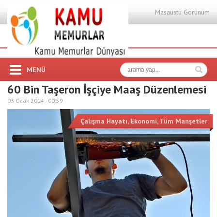
Masaüstü Görünüm
MENÜ
60 Bin Taşeron İşçiye Maaş Düzenlemesi
03 Ocak 2014 -
00:59
Çalışma Hayatı
,
Ekonomi
,
Tüm Manşetler