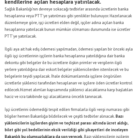
kendilerine açılan hesaplara yatırılacak.
Sağlık Bakanlığı’nın devreye sokacağı tedbirler arasında ücretlerin banka
hesaplarına veya PTT’ye yatırılması gibi yenilikler bulunuyor. Hazırlanacak
düzenlemeye göre, işçi ücretleri elden değil, işçiler adına açılan banka
hesaplarına yatırılacak bunun mümkün olmaması durumunda ise ücretler
PTT’ye yatırılacak.
İlgili aya ait hak ediş ödemesi yapılmadan, ödemesi yapılan bir önceki ayla
ilgili işçi ücretlerinin işçilerin banka hesaplarına yatırıldığına dair banka
dekontu gibi belgeler ile bu ücretlere ilişkin primler ve vergilerin ilgili
yerlere yatırıldığına dair
eskort
belgeler yüklenicilerden istenilecek ve bu
belgelerin teyidi yapılacak. İhale dokümanlarında işçilere öngörülen
ücretlerle yüklenici tarafından hesaplanan ve işçilere öden ücretler kontrol
edilecek.Hizmet alımları kapsamında yüklenici alacaklarına karşı başlatılan
haciz ve icra takibinde işçi alacaklarına öncelik tanınacak.
İşçi ücretlerini ödemediği tespit edilen firmalarla ilgili vergi numarası gibi
bilgiler hemen Bakanlığa bildirilecek ve çeşitli tedbirler alınacak.
Bazı
yüklenicilerin işçilerden giyim ve teçhizat parası altında ücret aldığı,
bilet gibi yol bedellerinin eksik verildiği gibi şikayetleri de inceleyen
Bakanlık bu olumsuzluklara da son verecek.
Bazı yüklenicilerin işçilerin