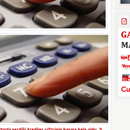
altında verdiği krediler çiftçinin başına bela oldu. %