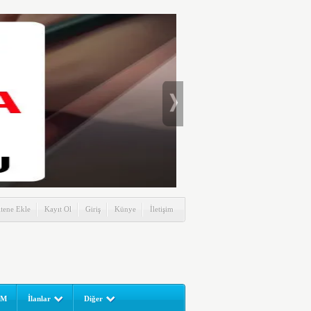
itene Ekle
Kayıt Ol
Giriş
Künye
İletişim
UM
İlanlar
Diğer