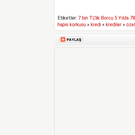
Etiketler:
7 bin TL'lik Borcu 5 Yılda 78
hapis korkusu
»
kredi
»
krediler
»
özel