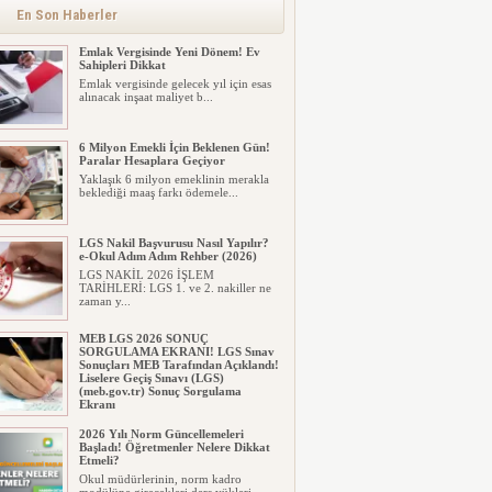
En Son Haberler
Emlak Vergisinde Yeni Dönem! Ev
Sahipleri Dikkat
Emlak vergisinde gelecek yıl için esas
alınacak inşaat maliyet b...
6 Milyon Emekli İçin Beklenen Gün!
Paralar Hesaplara Geçiyor
Yaklaşık 6 milyon emeklinin merakla
beklediği maaş farkı ödemele...
LGS Nakil Başvurusu Nasıl Yapılır?
e-Okul Adım Adım Rehber (2026)
LGS NAKİL 2026 İŞLEM
TARİHLERİ: LGS 1. ve 2. nakiller ne
zaman y...
MEB LGS 2026 SONUÇ
SORGULAMA EKRANI! LGS Sınav
Sonuçları MEB Tarafından Açıklandı!
Liselere Geçiş Sınavı (LGS)
(meb.gov.tr) Sonuç Sorgulama
Ekranı
2026 LGS tercih sonuçları açıklandı...
2026 Yılı Norm Güncellemeleri
Milyonlarca öğrenci için ...
Başladı! Öğretmenler Nelere Dikkat
Etmeli?
Okul müdürlerinin, norm kadro