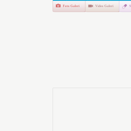
Foto Galeri
Video Galeri
S
Polis Akademisi İç Güvenl
E-Devlet Unutulan Para Sor
da İlgilendiriyor
İşte Okullarda Öğrencileri
Motorine Gece Yarısı Büyü
LPG’ye Dev Zam Geliyor!