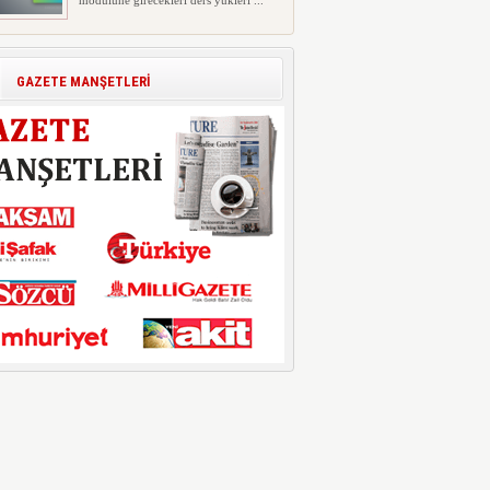
modülüne girecekleri ders yükleri ...
Polis Akademisi İç Güvenlik
Fakültesine 350 Öğrenci Alınacak
Polis Akademisi Başkanlığı'nın İç
GAZETE MANŞETLERİ
Güvenlik Fakültesi'ne 2026 yıl...
E-Devlet Unutulan Para Sorgulaması
Başladı: Unuttuğunuz Paralar
Ortaya Çıkabilir, Mirasçıları da
İlgilendiriyor
Dijital ödeme alışkanlıklarının
yaygınlaşmasıyla birlikte elektr...
İşte Okullarda Öğrencilerin
Kıyafet/Formalarının Belirlenmesine
Dair Usul ve Esaslar
Milli Eğitim Bakanlığı Temel Öğretim
Genel Müdürlüğü 22.07.2026 ...
Motorine Gece Yarısı Büyük İndirim
ABD-İran arasında yeniden diplomasi
yürütüleceği sinyallerinin p...
LPG’ye Dev Zam Geliyor!
Küresel petrol piyasalarındaki
dalgalanmalar ve döviz kurundaki ...