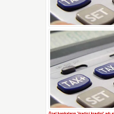
Özel bankaların ‘üretici kredisi’ adı 