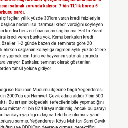
lasını satmak zorunda kalıyor. 7 bin TL’lik borcu 5
orkusu sardı.
çiftçiler, yıllık yüzde 30’lara varan kredi faizleriyle
başlıca nedeni ise ‘tarımsal kredi’ verdiğini söyleyen
tici kredisi benzeri finansman sağlaması. Hatta Ziraat
rai kredi veren banka yok. Kamu bankaları kredi
n, özeller 1-2 günde bazen de teminata göre 20
k alırken sağlanan kolaylığa rağmen aylık yüzde 5’lere
deme yapmak için tarla ve hayvanını satmak zorunda
lara varıyor. Bankalar, teminat olarak gösterilen
lerden tahsil yoluna gidiyor.
neği ise Bolu’nun Mudurnu ilçesine bağlı Yeğenderesi
ik’in 2009’da eşi Hamiyet Çevik adına aldığı 7 bin 500
 çıktı. Bu artışın bölgedeki tefecilerin bile yapmadığını
ucu miktar 41 bin 824 liraya indirilmiş. Ancak bu parayı
n bankaya yaptığı uzlaşma teklifine olumsuz yanıt
s korkusu sarmış. Yeğenderesi Köyü Muhtarı Sami Çevik
olduğunu ve BDDK’nın devreye girmesi gerektiğini