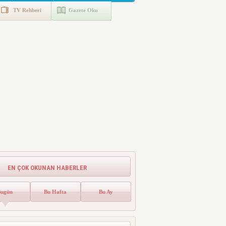
TV Rehberi
Gazete Oku
EN ÇOK OKUNAN HABERLER
Bugün
Bu Hafta
Bu Ay