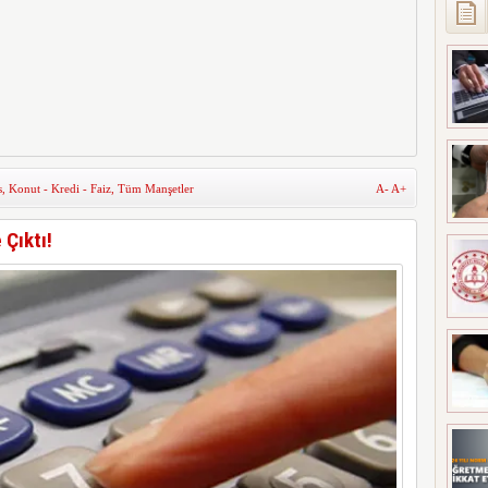
s
,
Konut - Kredi - Faiz
,
Tüm Manşetler
A-
A+
 Çıktı!