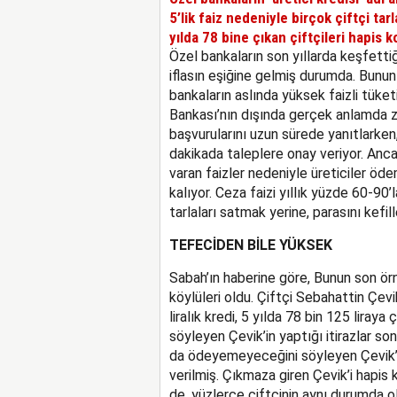
5’lik faiz nedeniyle birçok çiftçi tar
yılda 78 bine çıkan çiftçileri hapis k
Özel bankaların son yıllarda keşfettiği 
iflasın eşiğine gelmiş durumda. Bunun 
bankaların aslında yüksek faizli tüke
Bankası’nın dışında gerçek anlamda zi
başvurularını uzun sürede yanıtlarke
dakikada taleplere onay veriyor. Anca
varan faizler nedeniyle üreticiler ö
kalıyor. Ceza faizi yıllık yüzde 60-90’
tarlaları satmak yerine, parasını kefil
TEFECİDEN BİLE YÜKSEK
Sabah’ın haberine göre, Bunun son ör
köylüleri oldu. Çiftçi Sebahattin Çev
liralık kredi, 5 yılda 78 bin 125 liraya
söyleyen Çevik’in yaptığı itirazlar son
da ödeyemeyeceğini söyleyen Çevik’i
verilmiş. Çıkmaza giren Çevik’i hapi
de, yüzlerce çiftçinin aynı durumda 