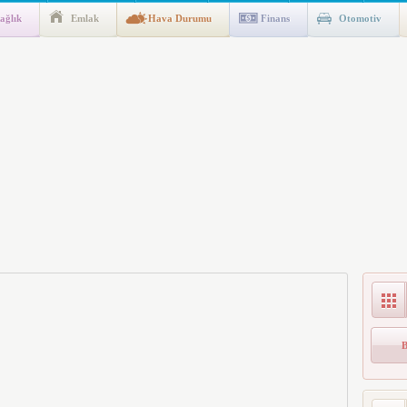
ağlık
Emlak
Hava Durumu
Finans
Otomotiv
ik Fakültesine 350 Öğrenci Alınacak
gulaması Başladı: Unuttuğunuz Paralar Ortaya Çıkabilir, Mirasçıları
n Kıyafet/Formalarının Belirlenmesine Dair Usul ve Esaslar
k İndirim