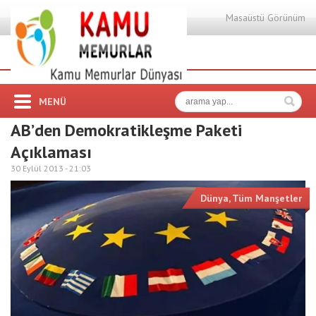
Masaüstü Görünüm
MENÜ
AB’den Demokratikleşme Paketi
Açıklaması
30 Eylül 2013 -
21:03
Dünya
,
Tüm Manşetler