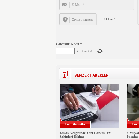
8+1 = ?
Güvenlik Kodu
*
×
8
=
64
BENZER HABERLER
Tüm Manşetler
Tüm 
Emlak Vergisinde Yeni Dönem! Ev
6 Milyo
Sahipleri Dikkat
Paralar