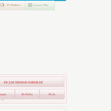
TV Rehberi
Gazete Oku
EN ÇOK OKUNAN HABERLER
Bugün
Bu Hafta
Bu Ay