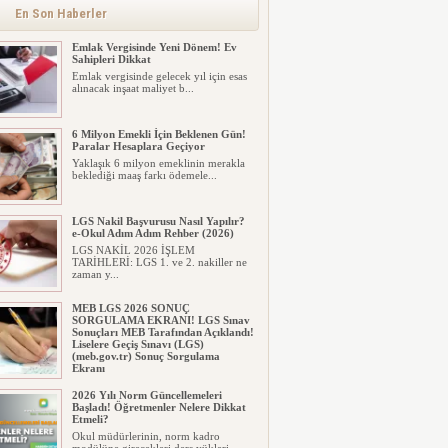
En Son Haberler
Emlak Vergisinde Yeni Dönem! Ev
Sahipleri Dikkat
Emlak vergisinde gelecek yıl için esas
alınacak inşaat maliyet b...
6 Milyon Emekli İçin Beklenen Gün!
Paralar Hesaplara Geçiyor
Yaklaşık 6 milyon emeklinin merakla
beklediği maaş farkı ödemele...
LGS Nakil Başvurusu Nasıl Yapılır?
e-Okul Adım Adım Rehber (2026)
LGS NAKİL 2026 İŞLEM
TARİHLERİ: LGS 1. ve 2. nakiller ne
zaman y...
MEB LGS 2026 SONUÇ
SORGULAMA EKRANI! LGS Sınav
Sonuçları MEB Tarafından Açıklandı!
Liselere Geçiş Sınavı (LGS)
(meb.gov.tr) Sonuç Sorgulama
Ekranı
2026 LGS tercih sonuçları açıklandı...
2026 Yılı Norm Güncellemeleri
Milyonlarca öğrenci için ...
Başladı! Öğretmenler Nelere Dikkat
Etmeli?
Okul müdürlerinin, norm kadro