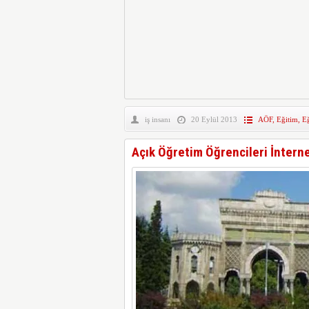
iş insanı
20 Eylül 2013
AÖF
,
Eğitim
,
Eğ
Açık Öğretim Öğrencileri İnterne