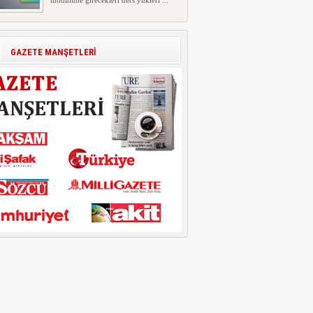
modülüne girecekleri ders yükleri ...
Polis Akademisi İç Güvenlik
Fakültesine 350 Öğrenci Alınacak
Polis Akademisi Başkanlığı'nın İç
GAZETE MANŞETLERİ
Güvenlik Fakültesi'ne 2026 yıl...
E-Devlet Unutulan Para Sorgulaması
Başladı: Unuttuğunuz Paralar
Ortaya Çıkabilir, Mirasçıları da
İlgilendiriyor
Dijital ödeme alışkanlıklarının
yaygınlaşmasıyla birlikte elektr...
İşte Okullarda Öğrencilerin
Kıyafet/Formalarının Belirlenmesine
Dair Usul ve Esaslar
Milli Eğitim Bakanlığı Temel Öğretim
Genel Müdürlüğü 22.07.2026 ...
Motorine Gece Yarısı Büyük İndirim
ABD-İran arasında yeniden diplomasi
yürütüleceği sinyallerinin p...
LPG’ye Dev Zam Geliyor!
Küresel petrol piyasalarındaki
dalgalanmalar ve döviz kurundaki ...