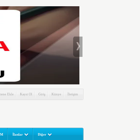
itene Ekle
Kayıt Ol
Giriş
Künye
İletişim
UM
İlanlar
Diğer