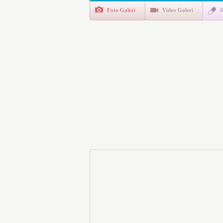
Foto Galeri
Video Galeri
S
Polis Akademisi İç Güvenl
E-Devlet Unutulan Para Sor
da İlgilendiriyor
İşte Okullarda Öğrencileri
Motorine Gece Yarısı Büyü
LPG’ye Dev Zam Geliyor!