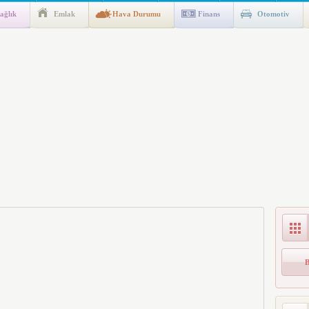
ağlık
Emlak
Hava Durumu
Finans
Otomotiv
ik Fakültesine 350 Öğrenci Alınacak
gulaması Başladı: Unuttuğunuz Paralar Ortaya Çıkabilir, Mirasçıları
n Kıyafet/Formalarının Belirlenmesine Dair Usul ve Esaslar
k İndirim