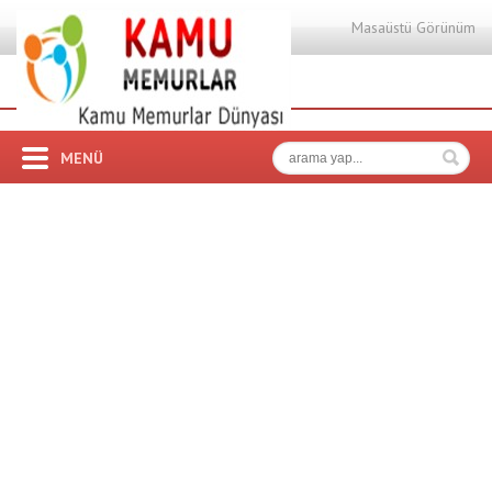
Masaüstü Görünüm
MENÜ