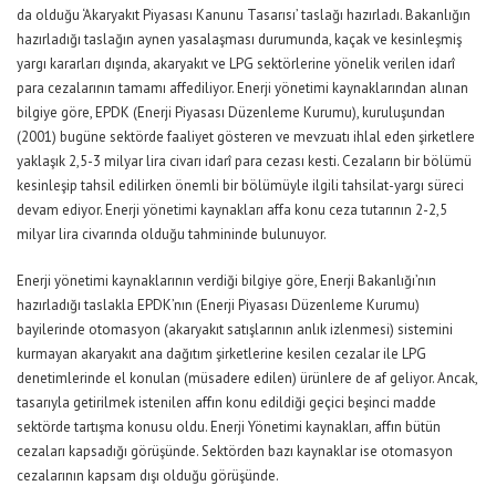
da olduğu ‘Akaryakıt Piyasası Kanunu Tasarısı’ taslağı hazırladı. Bakanlığın
hazırladığı taslağın aynen yasalaşması durumunda, kaçak ve kesinleşmiş
yargı kararları dışında, akaryakıt ve LPG sektörlerine yönelik verilen idarî
para cezalarının tamamı affediliyor. Enerji yönetimi kaynaklarından alınan
bilgiye göre, EPDK (Enerji Piyasası Düzenleme Kurumu), kuruluşundan
(2001) bugüne sektörde faaliyet gösteren ve mevzuatı ihlal eden şirketlere
yaklaşık 2,5-3 milyar lira civarı idarî para cezası kesti. Cezaların bir bölümü
kesinleşip tahsil edilirken önemli bir bölümüyle ilgili tahsilat-yargı süreci
devam ediyor. Enerji yönetimi kaynakları affa konu ceza tutarının 2-2,5
milyar lira civarında olduğu tahmininde bulunuyor.
Enerji yönetimi kaynaklarının verdiği bilgiye göre, Enerji Bakanlığı’nın
hazırladığı taslakla EPDK’nın (Enerji Piyasası Düzenleme Kurumu)
bayilerinde otomasyon (akaryakıt satışlarının anlık izlenmesi) sistemini
kurmayan akaryakıt ana dağıtım şirketlerine kesilen cezalar ile LPG
denetimlerinde el konulan (müsadere edilen) ürünlere de af geliyor. Ancak,
tasarıyla getirilmek istenilen affın konu edildiği geçici beşinci madde
sektörde tartışma konusu oldu. Enerji Yönetimi kaynakları, affın bütün
cezaları kapsadığı görüşünde. Sektörden bazı kaynaklar ise otomasyon
cezalarının kapsam dışı olduğu görüşünde.