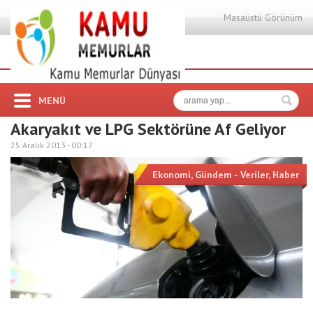
Masaüstü Görünüm
MENÜ
Akaryakıt ve LPG Sektörüne Af Geliyor
25 Aralık 2013 -
00:17
Ekonomi
,
Gündem - Veriler
,
Haber