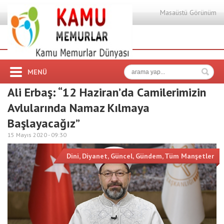
Masaüstü Görünüm
MENÜ
Ali Erbaş: “12 Haziran’da Camilerimizin
Avlularında Namaz Kılmaya
Başlayacağız”
15 Mayıs 2020 -
09:30
Dini
,
Diyanet
,
Güncel
,
Gündem
,
Tüm Manşetler