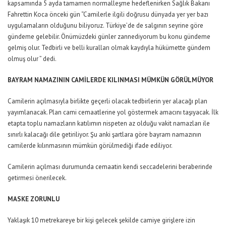
kapsamında 5 ayda tamamen normalleşme hedeflenirken Sağlık Bakanı
Fahrettin Koca önceki gün “Camilerle ilgili doğrusu dünyada yer yer bazı
uygulamaların olduğunu biliyoruz. Türkiye’de de salgının seyrine göre
gündeme gelebilir. Önümüzdeki günler zannediyorum bu konu gündeme
gelmiş olur. Tedbirli ve belli kuralları olmak kaydıyla hükümette gündem
olmuş olur ” dedi.
BAYRAM NAMAZININ CAMİLERDE KILINMASI MÜMKÜN GÖRÜLMÜYOR
Camilerin açılmasıyla birlikte geçerli olacak tedbirlerin yer alacağı plan
yayımlanacak. Plan cami cemaatlerine yol göstermek amacını taşıyacak. İlk
etapta toplu namazların katılımın nispeten az olduğu vakit namazları ile
sınırlı kalacağı dile getiriliyor. Şu anki şartlara göre bayram namazının
camilerde kılınmasının mümkün görülmediği ifade ediliyor.
Camilerin açılması durumunda cemaatin kendi seccadelerini beraberinde
getirmesi önerilecek.
MASKE ZORUNLU
Yaklaşık 10 metrekareye bir kişi gelecek şekilde camiye girişlere izin