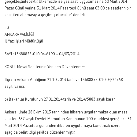
gerçekleştirilecektir. Ülkemizde ise yaz saati uygulamasına 30 Mart 2014
Pazar Günü yerine, 31 Mart 2014 Pazartesi Günü saat 03.00’de saatlerin bir
saat ileri alınmasıyla geçilmiş olacaktır” denildi.
T.C.
ANKARA VALİLİĞİ
İl Yazı İşleri Müdürlüğü
SAYI : 13688855-010.04-6190 – 04/03/2014
KONU : Mesai Saatlerinin Yeniden Düzenlenmesi
İlgi : a) Ankara Valiliğinin 21.10.2013 tarih ve 13688855-010.04/24758
sayılı yazısı.
b) Bakanlar Kurulunun 27.01.2014 tarih ve 2014/5883 sayılı kararı.
Ankara İlinde 28 Ekim 2013 tarihinden itibaren uygulanmakta olan mesai
saatleri 657 sayılı Devlet Memurları Kanununun 100. maddesi gereğince 31
Mart 2014 Pazartesi gününden itibaren uygulamaya konulmak üzere
aşağıda belirtildiği şekilde düzenlenmiştir.