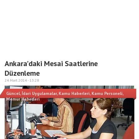
Ankara’daki Mesai Saatlerine
Düzenleme
24 Mart 2014 -
13:28
Güncel
,
İdari Uygulamalar
,
Kamu Haberleri
,
Kamu Personeli
,
Memur Haberleri