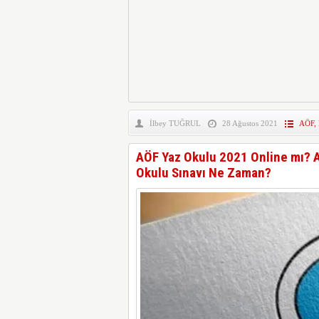
İlbey TUĞRUL
28 Ağustos 2021
AÖF
,
AÖF Yaz Okulu 2021 Online mı? AÖ
Okulu Sınavı Ne Zaman?