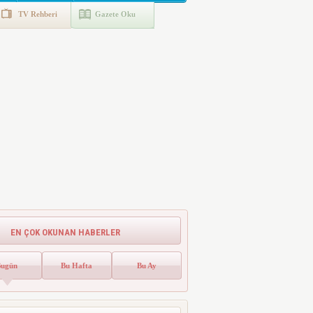
TV Rehberi
Gazete Oku
EN ÇOK OKUNAN HABERLER
Bugün
Bu Hafta
Bu Ay
Emlak Vergisinde Yeni Dönem! Ev
Sahipleri Dikkat
Emlak vergisinde gelecek yıl için esas