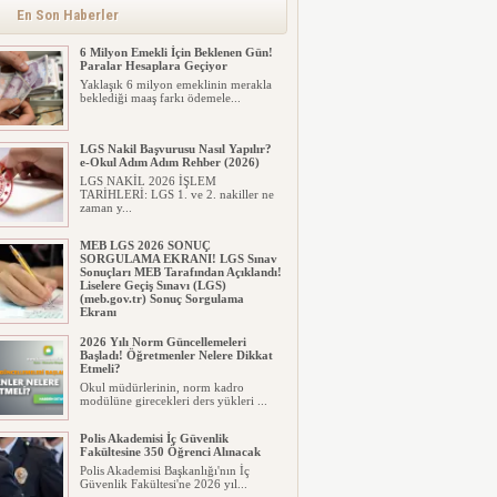
alınacak inşaat maliyet b...
En Son Haberler
6 Milyon Emekli İçin Beklenen Gün!
Paralar Hesaplara Geçiyor
Yaklaşık 6 milyon emeklinin merakla
beklediği maaş farkı ödemele...
LGS Nakil Başvurusu Nasıl Yapılır?
e-Okul Adım Adım Rehber (2026)
LGS NAKİL 2026 İŞLEM
TARİHLERİ: LGS 1. ve 2. nakiller ne
zaman y...
MEB LGS 2026 SONUÇ
SORGULAMA EKRANI! LGS Sınav
Sonuçları MEB Tarafından Açıklandı!
Liselere Geçiş Sınavı (LGS)
(meb.gov.tr) Sonuç Sorgulama
Ekranı
2026 LGS tercih sonuçları açıklandı...
2026 Yılı Norm Güncellemeleri
Milyonlarca öğrenci için ...
Başladı! Öğretmenler Nelere Dikkat
Etmeli?
Okul müdürlerinin, norm kadro
modülüne girecekleri ders yükleri ...
Polis Akademisi İç Güvenlik
Fakültesine 350 Öğrenci Alınacak
Polis Akademisi Başkanlığı'nın İç
Güvenlik Fakültesi'ne 2026 yıl...