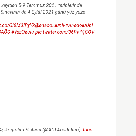
kayıtları 5-9 Temmuz 2021 tarihlerinde
 Sınavının da 4 Eylül 2021 günü yüz yüze
/t.co/Gi0M3IPyYk
@anadoluuniv
#AnadoluÜni
#AÖS
#YazOkulu
pic.twitter.com/06RvfYjGQV
i Açıköğretim Sistemi (@AOFAnadolum)
June