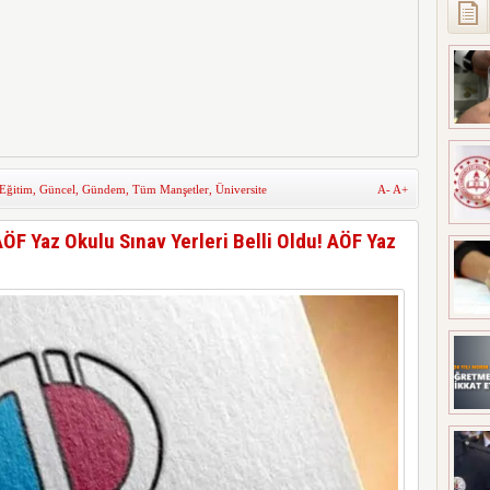
Eğitim
,
Güncel
,
Gündem
,
Tüm Manşetler
,
Üniversite
A-
A+
F Yaz Okulu Sınav Yerleri Belli Oldu! AÖF Yaz