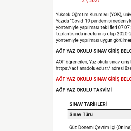
21, 2021
Yüksek Öğretim Kurumları (YÖK), üniv
Yazıda “Covid-19 pandemisi nedeniyl
yöntemiyle yapılması teklifleri 07.0
toplantısında incelenmiş olup 2020-2
yöntemiyle yapılması uygun görülmemi
AÖF YAZ OKULU SINAV GİRİŞ BE
AÖF öğrencileri, Yaz okulu sınav giriş
https://aof.anadolu.edu.tr/ adresi üze
AÖF YAZ OKULU SINAV GİRİŞ BEL
AÖF YAZ OKULU TAKVİMİ
SINAV TARİHLERİ
Sınav Türü
Güz Dönemi Çevrim İçi (Online)