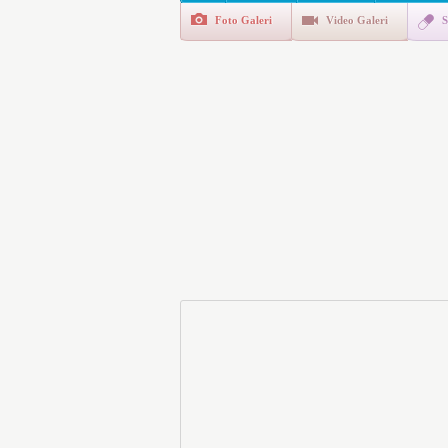
Foto Galeri
Video Galeri
S
E-Devlet Unutulan Para Sor
da İlgilendiriyor
İşte Okullarda Öğrencileri
Motorine Gece Yarısı Büyü
LPG’ye Dev Zam Geliyor!