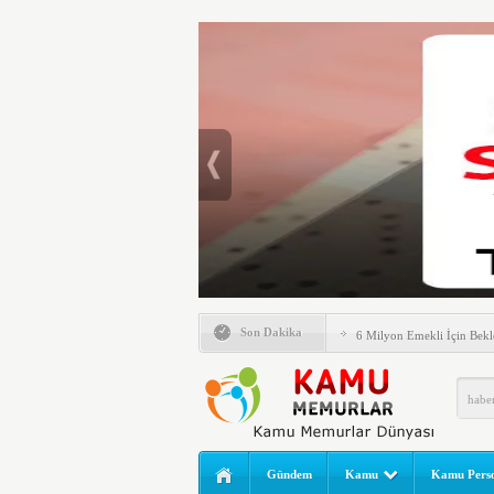
Emlak Vergisinde Yeni Dö
Son Dakika
6 Milyon Emekli İçin Bekl
LGS Nakil Başvurusu Nası
MEB LGS 2026 SONUÇ SO
Açıklandı! Liselere Geçiş
2026 Yılı Norm Güncelleme
Gündem
Kamu
Kamu Perso
Polis Akademisi İç Güvenl