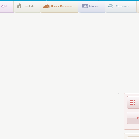
ağlık
Emlak
Hava Durumu
Finans
Otomotiv
gulaması Başladı: Unuttuğunuz Paralar Ortaya Çıkabilir, Mirasçıları
n Kıyafet/Formalarının Belirlenmesine Dair Usul ve Esaslar
k İndirim