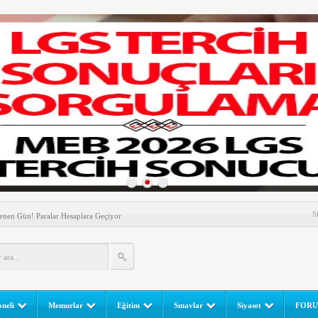
nem! Ev Sahipleri Dikkat
S
enen Gün! Paralar Hesaplara Geçiyor
l Yapılır? e-Okul Adım Adım Rehber (2026)
RGULAMA EKRANI! LGS Sınav Sonuçları MEB Tarafından
 Sınavı (LGS) (meb.gov.tr) Sonuç Sorgulama Ekranı
leri Başladı! Öğretmenler Nelere Dikkat Etmeli?
neli
Memurlar
Eğitim
Sınavlar
Siyaset
FOR
ik Fakültesine 350 Öğrenci Alınacak