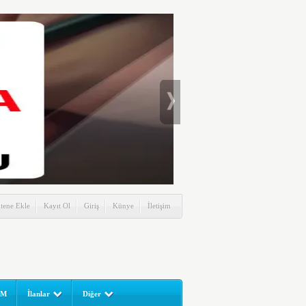
itene Ekle
Kayıt Ol
Giriş
Künye
İletişim
UM
İlanlar
Diğer