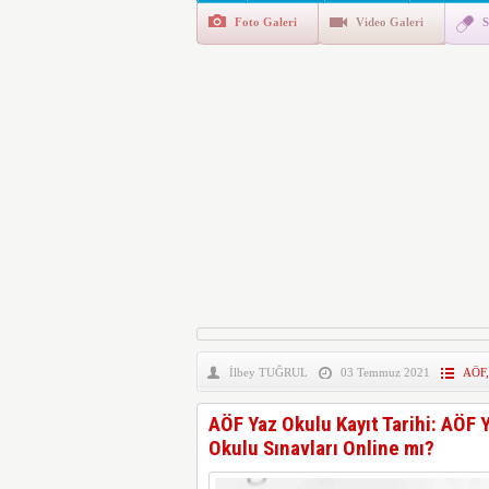
Foto Galeri
Video Galeri
S
Polis Akademisi İç Güvenl
E-Devlet Unutulan Para Sor
da İlgilendiriyor
İşte Okullarda Öğrencileri
Motorine Gece Yarısı Büyü
LPG’ye Dev Zam Geliyor!
İlbey TUĞRUL
03 Temmuz 2021
AÖF
AÖF Yaz Okulu Kayıt Tarihi: AÖF
Okulu Sınavları Online mı?