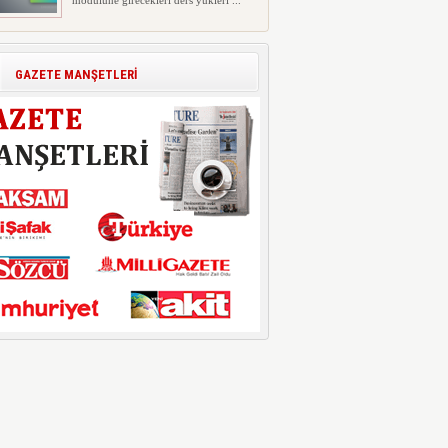
modülüne girecekleri ders yükleri ...
Polis Akademisi İç Güvenlik
Fakültesine 350 Öğrenci Alınacak
Polis Akademisi Başkanlığı'nın İç
GAZETE MANŞETLERİ
Güvenlik Fakültesi'ne 2026 yıl...
E-Devlet Unutulan Para Sorgulaması
Başladı: Unuttuğunuz Paralar
Ortaya Çıkabilir, Mirasçıları da
İlgilendiriyor
Dijital ödeme alışkanlıklarının
yaygınlaşmasıyla birlikte elektr...
İşte Okullarda Öğrencilerin
Kıyafet/Formalarının Belirlenmesine
Dair Usul ve Esaslar
Milli Eğitim Bakanlığı Temel Öğretim
Genel Müdürlüğü 22.07.2026 ...
Motorine Gece Yarısı Büyük İndirim
ABD-İran arasında yeniden diplomasi
yürütüleceği sinyallerinin p...
LPG’ye Dev Zam Geliyor!
Küresel petrol piyasalarındaki
dalgalanmalar ve döviz kurundaki ...