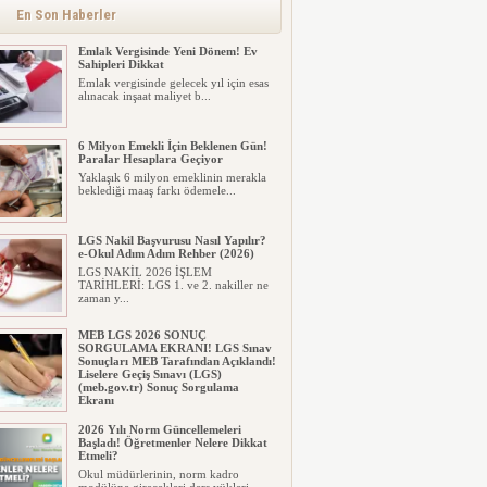
En Son Haberler
Emlak Vergisinde Yeni Dönem! Ev
Sahipleri Dikkat
Emlak vergisinde gelecek yıl için esas
alınacak inşaat maliyet b...
6 Milyon Emekli İçin Beklenen Gün!
Paralar Hesaplara Geçiyor
Yaklaşık 6 milyon emeklinin merakla
beklediği maaş farkı ödemele...
LGS Nakil Başvurusu Nasıl Yapılır?
e-Okul Adım Adım Rehber (2026)
LGS NAKİL 2026 İŞLEM
TARİHLERİ: LGS 1. ve 2. nakiller ne
zaman y...
MEB LGS 2026 SONUÇ
SORGULAMA EKRANI! LGS Sınav
Sonuçları MEB Tarafından Açıklandı!
Liselere Geçiş Sınavı (LGS)
(meb.gov.tr) Sonuç Sorgulama
Ekranı
2026 LGS tercih sonuçları açıklandı...
2026 Yılı Norm Güncellemeleri
Milyonlarca öğrenci için ...
Başladı! Öğretmenler Nelere Dikkat
Etmeli?
Okul müdürlerinin, norm kadro