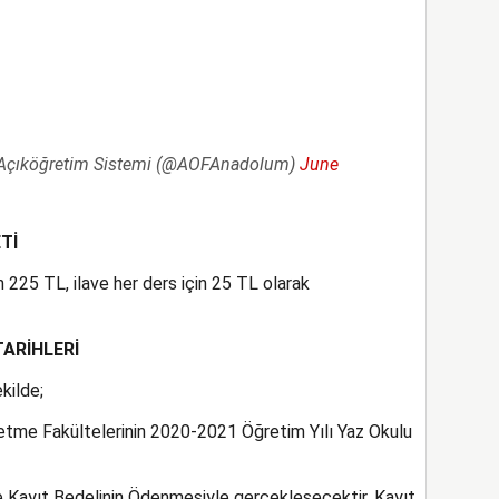
i Açıköğretim Sistemi (@AOFAnadolum)
June
Tİ
 225 TL, ilave her ders için 25 TL olarak
TARİHLERİ
kilde;
letme Fakültelerinin 2020-2021 Öğretim Yılı Yaz Okulu
ve Kayıt Bedelinin Ödenmesiyle gerçekleşecektir. Kayıt