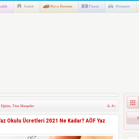
ağlık
Emlak
Hava Durumu
Finans
Otomotiv
ik Fakültesine 350 Öğrenci Alınacak
gulaması Başladı: Unuttuğunuz Paralar Ortaya Çıkabilir, Mirasçıları
n Kıyafet/Formalarının Belirlenmesine Dair Usul ve Esaslar
k İndirim
,
Eğitim
,
Tüm Manşetler
A-
A+
 Yaz Okulu Ücretleri 2021 Ne Kadar? AÖF Yaz