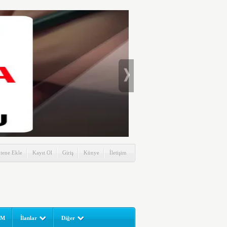
itene Ekle
Kayıt Ol
Giriş
Künye
İletişim
UM
İlanlar
Diğer