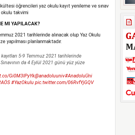
ültesi öğrencileri yaz okulu kayıt yenileme ve sınav
okulu takvimi
E MI YAPILACAK?
emmuz 2021 tarihlerinde alınacak olup Yaz Okulu
üze yapılması planlanmaktadır.
kayıtları 5-9 Temmuz 2021 tarihlerinde
 Sınavının da 4 Eylül 2021 günü yüz yüze
/t.co/Gi0M3IPyYk
@anadoluuniv
#AnadoluÜni
#AÖS
#YazOkulu
pic.twitter.com/06RvfYjGQV