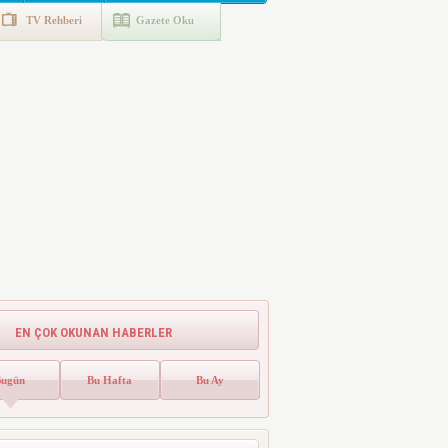
TV Rehberi
Gazete Oku
EN ÇOK OKUNAN HABERLER
Bugün
Bu Hafta
Bu Ay