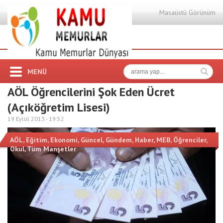
Masaüstü Görünüm
MENÜ
AÖL Öğrencilerini Şok Eden Ücret
(Açıköğretim Lisesi)
19 Eylül 2013 -
19:52
AÖL
,
Eğitim
,
Ekonomi
,
Güncel
,
Gündem
,
Haber
,
MEB
,
Öğrenciler
,
Okul
,
Tüm Manşetler