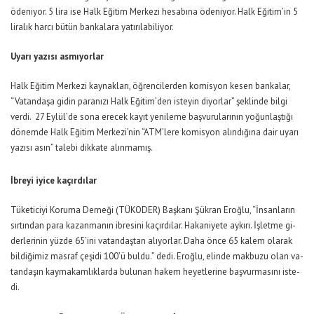
ödeniyor. 5 lira ise Halk Eğitim Merkezi hesabına ödeniyor. Halk Eğitim’in 5
liralık harcı bütün bankalara yatırılabiliyor.
Uyarı yazısı asmıyorlar
Halk Eği­tim Mer­ke­zi kay­nak­la­rı, öğ­ren­ci­ler­den ko­mis­yon ke­sen ban­ka­lar,
“Va­tan­da­şa gi­din pa­ra­nı­zı Halk Eği­ti­m’­den is­te­yin di­yor­lar” şeklin­de bil­gi
ver­di. 27 Ey­lü­l’­de so­na ere­cek ka­yıt ye­ni­le­me baş­vu­ru­la­rı­nın yo­ğun­laş­tı­ğı
dö­nem­de Halk Eği­tim Mer­ke­zi­’nin “AT­M’­le­re ko­mis­yon alın­dı­ğı­na da­ir uya­rı
ya­zı­sı ası­n” ta­le­bi dik­ka­te alın­ma­mış.
İbreyi iyice kaçırdılar
Tü­ke­ti­ci­yi Ko­ru­ma Der­ne­ği (TÜ­KO­DER) Baş­ka­nı Şük­ran Eroğ­lu, “İn­san­la­rın
sır­tın­dan pa­ra ka­zan­ma­nın ib­re­si­ni ka­çır­dı­lar. Ha­ka­ni­ye­te aykı­rı. İş­let­me gi­
der­le­ri­nin yüz­de 65’i­ni va­tan­daş­tan alı­yor­lar. Da­ha ön­ce 65 ka­lem ola­rak
bil­di­ği­miz mas­raf çe­şi­di 100’ü bul­du.” de­di. Eroğ­lu, elin­de mak­bu­zu olan va­
tan­da­şın kay­ma­kam­lık­lar­da bu­lu­nan ha­kem he­yet­le­ri­ne baş­vur­ma­sı­nı is­te­
di.