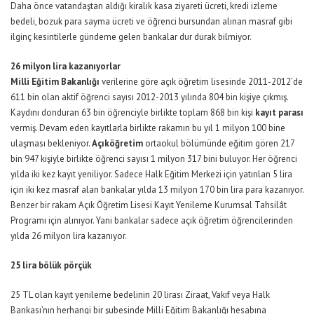
Daha önce vatandaştan aldığı kiralık kasa ziyareti ücreti, kredi izleme
bedeli, bozuk para sayma ücreti ve öğrenci bursundan alınan masraf gibi
ilginç kesintilerle gündeme gelen bankalar dur durak bilmiyor.
26 milyon lira kazanıyorlar
Milli Eğitim Bakanlığı
verilerine göre açık öğretim lisesinde 2011-2012’de
611 bin olan aktif öğrenci sayısı 2012-2013 yılında 804 bin kişiye çıkmış.
Kaydını donduran 63 bin öğrenciyle birlikte toplam 868 bin kişi
kayıt parası
vermiş. Devam eden kayıtlarla birlikte rakamın bu yıl 1 milyon 100 bine
ulaşması bekleniyor.
Açıköğretim
ortaokul bölümünde eğitim gören 217
bin 947 kişiyle birlikte öğrenci sayısı 1 milyon 317 bini buluyor. Her öğrenci
yılda iki kez kayıt yeniliyor. Sadece Halk Eğitim Merkezi için yatırılan 5 lira
için iki kez masraf alan bankalar yılda 13 milyon 170 bin lira para kazanıyor.
Benzer bir rakam Açık Öğretim Lisesi Kayıt Yenileme Kurumsal Tahsilât
Programı için alınıyor. Yani bankalar sadece açık öğretim öğrencilerinden
yılda 26 milyon lira kazanıyor.
25 lira bölük pörçük
25 TL olan kayıt yenileme bedelinin 20 lirası Ziraat, Vakıf veya Halk
Bankası’nın herhangi bir şubesinde Milli Eğitim Bakanlığı hesabına