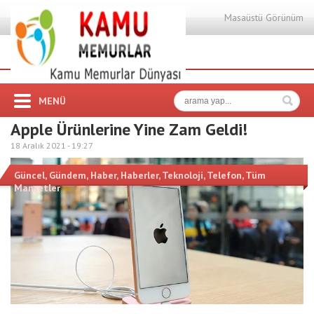
Masaüstü Görünüm
MENÜ
Apple Ürünlerine Yine Zam Geldi!
18 Aralık 2021 -
19:27
Güncel
,
Gündem
,
Haber
,
Haberler
,
Teknoloji
,
Telefon
,
Tüm
Manşetler