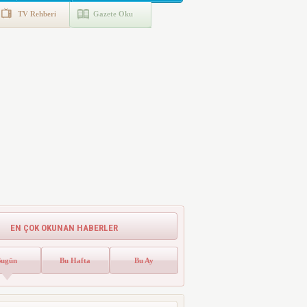
TV Rehberi
Gazete Oku
EN ÇOK OKUNAN HABERLER
Bugün
Bu Hafta
Bu Ay