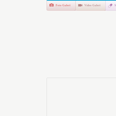
Foto Galeri
Video Galeri
S
Polis Akademisi İç Güvenl
E-Devlet Unutulan Para Sor
da İlgilendiriyor
İşte Okullarda Öğrencileri
Motorine Gece Yarısı Büyü
LPG’ye Dev Zam Geliyor!