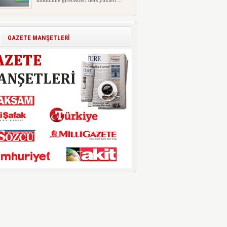
modülüne girecekleri ders yükleri ...
Polis Akademisi İç Güvenlik
Fakültesine 350 Öğrenci Alınacak
Polis Akademisi Başkanlığı'nın İç
GAZETE MANŞETLERİ
Güvenlik Fakültesi'ne 2026 yıl...
E-Devlet Unutulan Para Sorgulaması
Başladı: Unuttuğunuz Paralar
Ortaya Çıkabilir, Mirasçıları da
İlgilendiriyor
Dijital ödeme alışkanlıklarının
yaygınlaşmasıyla birlikte elektr...
İşte Okullarda Öğrencilerin
Kıyafet/Formalarının Belirlenmesine
Dair Usul ve Esaslar
Milli Eğitim Bakanlığı Temel Öğretim
Genel Müdürlüğü 22.07.2026 ...
Motorine Gece Yarısı Büyük İndirim
ABD-İran arasında yeniden diplomasi
yürütüleceği sinyallerinin p...
LPG’ye Dev Zam Geliyor!
Küresel petrol piyasalarındaki
dalgalanmalar ve döviz kurundaki ...