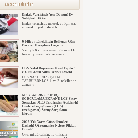
En Son Haberler
Emlak Vergisinde Yeni Dönem! Ev
Sahipleri Dikkat
Emlak vergisinde gelecek yıl için esas
alınacak inşaat maliyet b...
6 Milyon Emekli İçin Beklenen Gün!
Paralar Hesaplara Geçiyor
Yaklaşık 6 milyon emeklinin merakla
beklediği maaş farkı ödemele...
LGS Nakil Başvurusu Nasıl Yapılır?
e-Okul Adım Adım Rehber (2026)
LGS NAKİL 2026 İŞLEM
TARİHLERİ: LGS 1. ve 2. nakiller ne
zaman y...
MEB LGS 2026 SONUÇ
SORGULAMA EKRANI! LGS Sınav
Sonuçları MEB Tarafından Açıklandı!
Liselere Geçiş Sınavı (LGS)
(meb.gov.tr) Sonuç Sorgulama
Ekranı
2026 LGS tercih sonuçları açıklandı...
2026 Yılı Norm Güncellemeleri
Milyonlarca öğrenci için ...
Başladı! Öğretmenler Nelere Dikkat
Etmeli?
Okul müdürlerinin, norm kadro