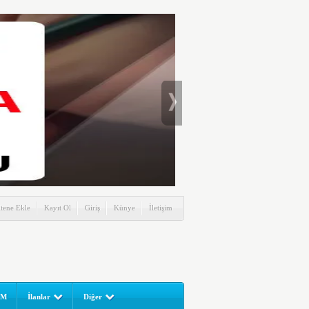
itene Ekle
Kayıt Ol
Giriş
Künye
İletişim
UM
İlanlar
Diğer