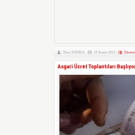
İlbey TUĞRUL
28 Kasım 2021
Ekono
Asgari Ücret Toplantıları Başlıyo