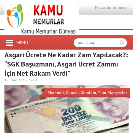
Masaüstü Görünüm
MENÜ
Asgari Ücrete Ne Kadar Zam Yapılacak?:
“SGK Başuzmanı, Asgari Ücret Zammı
İçin Net Rakam Verdi”
18 Ekim 2025 -
14:35
Ekonomi
,
Güncel
,
Gündem
,
Tüm Manşetler