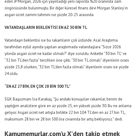
eden JP Morgan, 2026 için yayınladığı yeni raporda %20 oranında zam
öngörüsünde bulunmuştu. Bir diğer küresel finans devi Morgan Stanley’in
asgari ücret zammı tahmini ise yüzde 20-25 arasında.
VATANDAŞLARIN BEKLENTİSİ EN AZ 30 BİN TL
Vatandaşın beklentisi ise bu rakamların çok üstünde. Asal Araştırma
tarafından eylül ayında yapılan araştırmada vatandaşlara “Sizce 2026
yılında asgari ücret ne kadar olmalı?” diye soruldu. Ankette “30 bin TL” ve
“32 bin TL’den fazla” tercihleri öne çıktı. “30 bin TL olmalı” diyenlerin oranı
yüzde 25,8 olurken, “32 bin TL’den fazla olmalı” diyenlerin oranı ise yüzde
24 oldu
“EN AZ 27 BİN, EN ÇOK 28 BİN 500 TL”
SGK Başuzmanı İsa Karakaş, “Şu andaki konuşulan rakamlar, benim de
yaptığım analizlere göre en az yüzde 25, en yüksek yüzde 30. Bu ne anlama
geliyor. Asgari ücret net artışla birlikte 22 bin 104 TL’den en az 27 bin TL,
maksimum 28 bin ve 28 bin 500 lira civarında bir artış bekliyoruz.” dedi.
Kamumemurlar.com’u X’den takip etmek