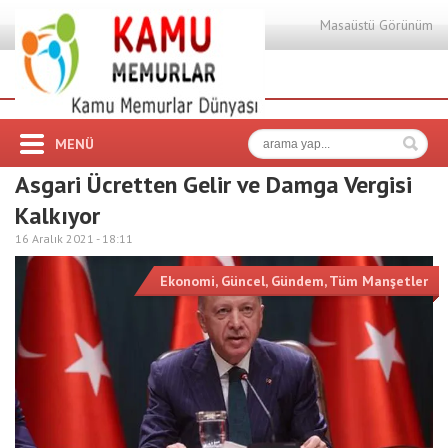
Masaüstü Görünüm
MENÜ
Asgari Ücretten Gelir ve Damga Vergisi
Kalkıyor
16 Aralık 2021 -
18:11
Ekonomi
,
Güncel
,
Gündem
,
Tüm Manşetler