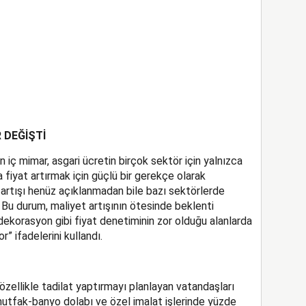
 DEĞİŞTİ
 iç mimar, asgari ücretin birçok sektör için yalnızca
 fiyat artırmak için güçlü bir gerekçe olarak
et artışı henüz açıklanmadan bile bazı sektörlerde
z. Bu durum, maliyet artışının ötesinde beklenti
e dekorasyon gibi fiyat denetiminin zor olduğu alanlarda
r” ifadelerini kullandı.
zellikle tadilat yaptırmayı planlayan vatandaşları
 mutfak-banyo dolabı ve özel imalat işlerinde yüzde