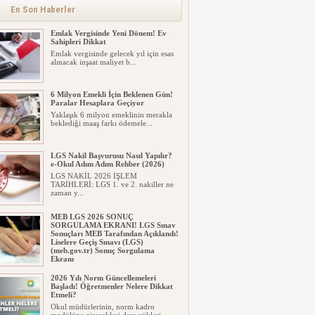
En Son Haberler
Emlak Vergisinde Yeni Dönem! Ev
Sahipleri Dikkat
Emlak vergisinde gelecek yıl için esas
alınacak inşaat maliyet b...
6 Milyon Emekli İçin Beklenen Gün!
Paralar Hesaplara Geçiyor
Yaklaşık 6 milyon emeklinin merakla
beklediği maaş farkı ödemele...
LGS Nakil Başvurusu Nasıl Yapılır?
e-Okul Adım Adım Rehber (2026)
LGS NAKİL 2026 İŞLEM
TARİHLERİ: LGS 1. ve 2. nakiller ne
zaman y...
MEB LGS 2026 SONUÇ
SORGULAMA EKRANI! LGS Sınav
Sonuçları MEB Tarafından Açıklandı!
Liselere Geçiş Sınavı (LGS)
(meb.gov.tr) Sonuç Sorgulama
Ekranı
2026 LGS tercih sonuçları açıklandı...
2026 Yılı Norm Güncellemeleri
Milyonlarca öğrenci için ...
Başladı! Öğretmenler Nelere Dikkat
Etmeli?
Okul müdürlerinin, norm kadro