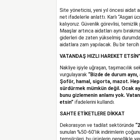
Site yöneticisi, yeni yıl öncesi aidat
net ifadelerle anlattı. Karlı “Asgari
kalıyoruz. Güvenlik görevlisi, temizlik
Maaşlar artınca aidatları aynı bırakm
giderleri de zaten yükselmiş durumda.
aidatlara zam yapılacak. Bu bir terci
VATANDAŞ HIZLI HAREKET ETSİN
Nakliye işiyle uğraşan, taşımacılık se
vurgulayarak
“Bizde de durum aynı,
Şoför, hamal, sigorta, mazot. Hepsi
sürdürmek mümkün değil. Ocak ayın
bunu gizlemenin anlamı yok. Vata
etsin”
ifadelerini kullandı.
SAHTE ETİKETLERE DİKKAT
Dekorasyon ve tadilat sektöründe
“2
sunulan %50-60’lık indirimlerin çoğunu
temsilcileri, bu ürünlerin genellikle ye