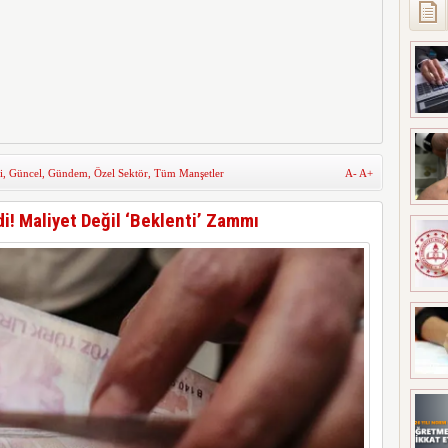
i
,
Güncel
,
Gündem
,
Özel Sektör
,
Tüm Manşetler
A-
A+
i! Maliyet Değil ‘Beklenti’ Zammı