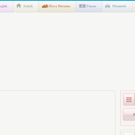
ağlık
Emlak
Hava Durumu
Finans
Otomotiv
ik Fakültesine 350 Öğrenci Alınacak
gulaması Başladı: Unuttuğunuz Paralar Ortaya Çıkabilir, Mirasçıları
n Kıyafet/Formalarının Belirlenmesine Dair Usul ve Esaslar
k İndirim