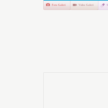
Foto Galeri
Video Galeri
S
Polis Akademisi İç Güvenl
E-Devlet Unutulan Para Sor
da İlgilendiriyor
İşte Okullarda Öğrencileri
Motorine Gece Yarısı Büyü
LPG’ye Dev Zam Geliyor!