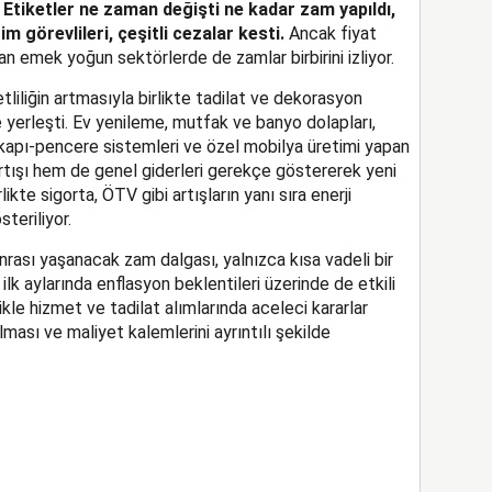
.
Etiketler ne zaman değişti ne kadar zam yapıldı,
m görevlileri, çeşitli cezalar kesti.
Ancak fiyat
an emek yoğun sektörlerde de zamlar birbirini izliyor.
liliğin artmasıyla birlikte tadilat ve dekorasyon
yerleşti. Ev yenileme, mutfak ve banyo dolapları,
 kapı-pencere sistemleri ve özel mobilya üretimi yapan
 artışı hem de genel giderleri gerekçe göstererek yeni
irlikte sigorta, ÖTV gibi artışların yanı sıra enerji
teriliyor.
nrası yaşanacak zam dalgası, yalnızca kısa vadeli bir
lk aylarında enflasyon beklentileri üzerinde de etkili
ikle hizmet ve tadilat alımlarında aceleci kararlar
lması ve maliyet kalemlerini ayrıntılı şekilde