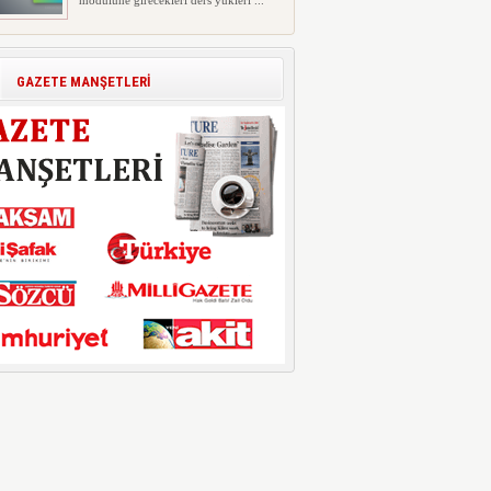
modülüne girecekleri ders yükleri ...
Polis Akademisi İç Güvenlik
Fakültesine 350 Öğrenci Alınacak
Polis Akademisi Başkanlığı'nın İç
GAZETE MANŞETLERİ
Güvenlik Fakültesi'ne 2026 yıl...
E-Devlet Unutulan Para Sorgulaması
Başladı: Unuttuğunuz Paralar
Ortaya Çıkabilir, Mirasçıları da
İlgilendiriyor
Dijital ödeme alışkanlıklarının
yaygınlaşmasıyla birlikte elektr...
İşte Okullarda Öğrencilerin
Kıyafet/Formalarının Belirlenmesine
Dair Usul ve Esaslar
Milli Eğitim Bakanlığı Temel Öğretim
Genel Müdürlüğü 22.07.2026 ...
Motorine Gece Yarısı Büyük İndirim
ABD-İran arasında yeniden diplomasi
yürütüleceği sinyallerinin p...
LPG’ye Dev Zam Geliyor!
Küresel petrol piyasalarındaki
dalgalanmalar ve döviz kurundaki ...