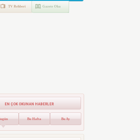
TV Rehberi
Gazete Oku
EN ÇOK OKUNAN HABERLER
Bugün
Bu Hafta
Bu Ay