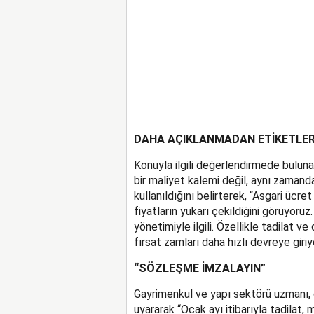
DAHA AÇIKLANMADAN ETİKETLER
Konuyla ilgili değerlendirmede bulunan
bir maliyet kalemi değil, aynı zamanda
kullanıldığını belirterek, “Asgari ücr
fiyatların yukarı çekildiğini görüyoru
yönetimiyle ilgili. Özellikle tadilat v
fırsat zamları daha hızlı devreye giriyo
“SÖZLEŞME İMZALAYIN”
Gayrimenkul ve yapı sektörü uzmanı, ö
uyararak “Ocak ayı itibarıyla tadilat,