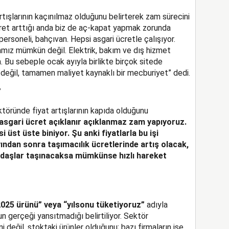
 artışlarının kaçınılmaz olduğunu belirterek zam sürecini
 ücret arttığı anda biz de aç-kapat yapmak zorunda
 personeli, bahçıvan. Hepsi asgari ücretle çalışıyor.
amız mümkün değil. Elektrik, bakım ve dış hizmet
 Bu sebeple ocak ayıyla birlikte birçok sitede
h değil, tamamen maliyet kaynaklı bir mecburiyet” dedi.
”
ktöründe fiyat artışlarının kapıda olduğunu
 asgari ücret açıklanır açıklanmaz zam yapıyoruz.
 üst üste biniyor. Şu anki fiyatlarla bu işi
dan sonra taşımacılık ücretlerinde artış olacak,
ndaşlar taşınacaksa mümkünse hızlı hareket
025 ürünü” veya “yılsonu tüketiyoruz”
adıyla
n gerçeği yansıtmadığı belirtiliyor. Sektör
ni değil, stoktaki ürünler olduğunu; bazı firmaların ise