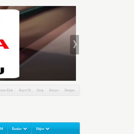
itene Ekle
Kayıt Ol
Giriş
Künye
İletişim
UM
İlanlar
Diğer