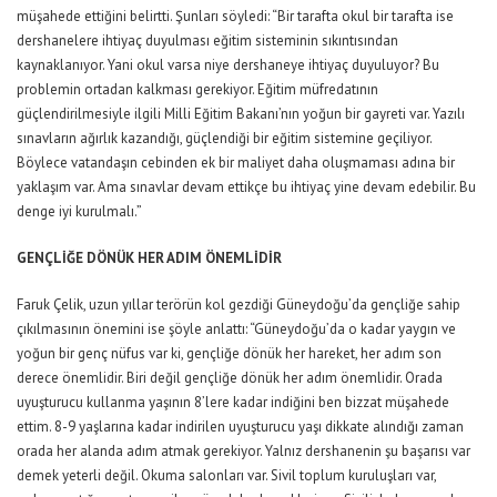
müşahede ettiğini belirtti. Şunları söyledi: “Bir tarafta okul bir tarafta ise
dershanelere ihtiyaç duyulması eğitim sisteminin sıkıntısından
kaynaklanıyor. Yani okul varsa niye dershaneye ihtiyaç duyuluyor? Bu
problemin ortadan kalkması gerekiyor. Eğitim müfredatının
güçlendirilmesiyle ilgili Milli Eğitim Bakanı’nın yoğun bir gayreti var. Yazılı
sınavların ağırlık kazandığı, güçlendiği bir eğitim sistemine geçiliyor.
Böylece vatandaşın cebinden ek bir maliyet daha oluşmaması adına bir
yaklaşım var. Ama sınavlar devam ettikçe bu ihtiyaç yine devam edebilir. Bu
denge iyi kurulmalı.”
GENÇLİĞE DÖNÜK HER ADIM ÖNEMLİDİR
Faruk Çelik, uzun yıllar terörün kol gezdiği Güneydoğu’da gençliğe sahip
çıkılmasının önemini ise şöyle anlattı: “Güneydoğu’da o kadar yaygın ve
yoğun bir genç nüfus var ki, gençliğe dönük her hareket, her adım son
derece önemlidir. Biri değil gençliğe dönük her adım önemlidir. Orada
uyuşturucu kullanma yaşının 8’lere kadar indiğini ben bizzat müşahede
ettim. 8-9 yaşlarına kadar indirilen uyuşturucu yaşı dikkate alındığı zaman
orada her alanda adım atmak gerekiyor. Yalnız dershanenin şu başarısı var
demek yeterli değil. Okuma salonları var. Sivil toplum kuruluşları var,