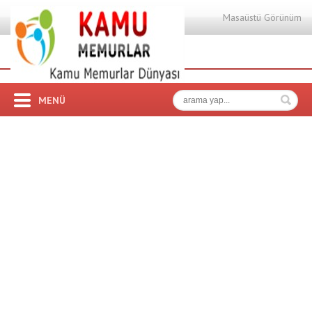
Masaüstü Görünüm
MENÜ