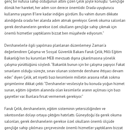
genç bir nüfusa sahip olduğunun altını çizen Çelik şöyle konuştu: “Gençliğe
dönük her hareket, her adım son derece önemlidir. Orada uyuşturucu
kullanma yaşının 8’lere kadar indiğini gördüm. Bu vahim durum dikkate
alındığında orada her alanda adım atmak gerekiyor. Gerek okuma salonları
gerek dershanelerin gerekse özel okulların gençliğe sahip çıkmak için
önemli hizmetler yaptıklarını bizzat ben müşahede ediyorum.”
Dershanelerle ilgili yapılması planlanan düzenlemeyi Zaman’a
değerlendiren Çalışma ve Sosyal Güvenlik Bakanı Faruk Çelik, Milli Eğitim
Bakanlığı’nın bu kurumları MEB mevzuatı dışına çıkarılmasına yönelik
çalışma yürüttüğünü söyledi. “Bakanlık bunun için bir çalışma yapıyor. Fakat
sınavların olduğu süreçte, sınav olunan sistemde dershane ihtiyacı devam
eder.” diyen Çelik, art niyetli bazı kesimlerin milletin arasına nifak sokma
girişimlerine dikkat çekti: “Dershaneler vesilesiyle bu konuda yoğun hizmet
sunan, eğitim öğretim alanında olan kesimlerle aranın açılması için bazı
gayretler var. Bunlara fırsat vermemek gerekiyor.”
Faruk Çelik, dershanelerin, eğitim sisteminin yetersizliğinden ve
sıkıntısından dolayı ortaya çıktığını hatırlattı. Güneydoğu’da gerek okuma
salonları, gerek dershanelerin gerekse özel okulların önemli ölçüde
gençliğe sahip çıkılması çerçevesinde önemli hizmetler yaptıklarını bizzat