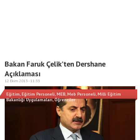
Bakan Faruk Çelik’ten Dershane
Açıklaması
12 Ekim 2013 -
11:33
Eğitim
,
Eğitim Personeli
,
MEB
,
Meb Personeli
,
Milli Eğitim
Bakanlığı Uygulamaları
,
Öğrenciler