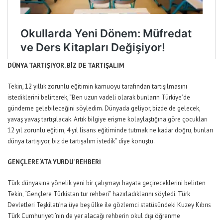
DÜNYA TARTIŞIYOR, BİZ DE TARTIŞALIM
Tekin, 12 yıllık zorunlu eğitimin kamuoyu tarafından tartışılmasını
istediklerini belirterek, “Ben uzun vadeli olarak bunların Türkiye’de
gündeme gelebileceğini söyledim. Dünyada geliyor, bizde de gelecek,
yavaş yavaş tartışılacak. Artık bilgiye erişme kolaylaştığına göre çocukları
12 yıl zorunlu eğitim, 4 yıl lisans eğitiminde tutmak ne kadar doğru, bunları
dünya tartışıyor, biz de tartışalım istedik” diye konuştu.
GENÇLERE ‘ATA YURDU’ REHBERİ
Türk dünyasına yönelik yeni bir çalışmayı hayata geçireceklerini belirten
Tekin, “Gençlere Türkistan tur rehberi” hazırladıklarını söyledi. Türk
Devletleri Teşkilatı’na üye beş ülke ile gözlemci statüsündeki Kuzey Kıbrıs
Türk Cumhuriyeti’nin de yer alacağı rehberin okul dışı öğrenme