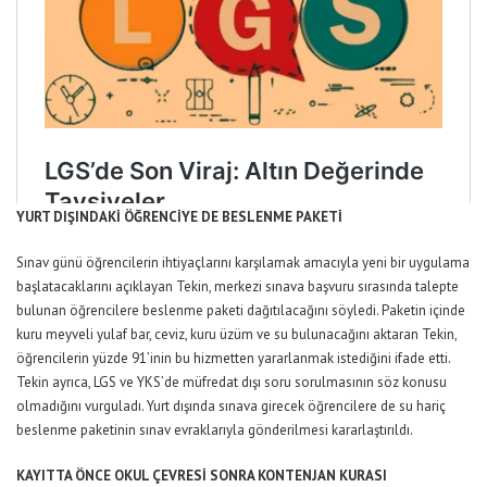
YURT DIŞINDAKİ ÖĞRENCİYE DE BESLENME PAKETİ
Sınav günü öğrencilerin ihtiyaçlarını karşılamak amacıyla yeni bir uygulama
başlatacaklarını açıklayan Tekin, merkezi sınava başvuru sırasında talepte
bulunan öğrencilere beslenme paketi dağıtılacağını söyledi. Paketin içinde
kuru meyveli yulaf bar, ceviz, kuru üzüm ve su bulunacağını aktaran Tekin,
öğrencilerin yüzde 91’inin bu hizmetten yararlanmak istediğini ifade etti.
Tekin ayrıca, LGS ve YKS’de müfredat dışı soru sorulmasının söz konusu
olmadığını vurguladı
.
Yurt dışında sınava girecek öğrencilere de su hariç
beslenme paketinin sınav evraklarıyla gönderilmesi kararlaştırıldı.
KAYITTA ÖNCE OKUL ÇEVRESİ SONRA KONTENJAN KURASI