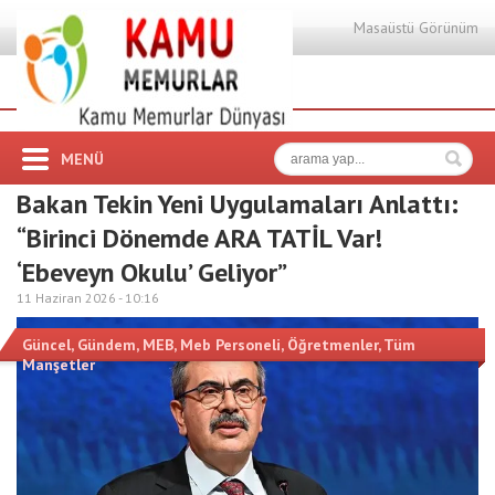
Masaüstü Görünüm
MENÜ
Bakan Tekin Yeni Uygulamaları Anlattı:
“Birinci Dönemde ARA TATİL Var!
‘Ebeveyn Okulu’ Geliyor”
11 Haziran 2026 -
10:16
Güncel
,
Gündem
,
MEB
,
Meb Personeli
,
Öğretmenler
,
Tüm
Manşetler