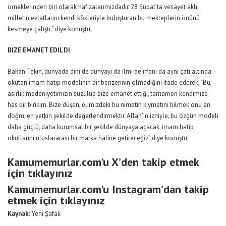
örneklerinden biri olarak hafızalarımızdadır. 28 Şubat’ta vesayet aklı,
milletin evlatlarını kendi kökleriyle buluşturan bu mekteplerin önünü
kesmeye çalıştı ” diye konuştu.
BİZE EMANET EDİLDİ
Bakan Tekin, dünyada dini de dünyayı da ilmi de irfanı da aynı çatı altında
okutan imam hatip modelinin bir benzerinin olmadığını ifade ederek, “Bu,
asırlık medeniyetimizin süzülüp bize emanet ettiği, tamamen kendimize
has bir birikim. Bize düşen, elimizdeki bu nimetin kıymetini bilmek onu en
doğru, en yetkin şekilde değerlendirmektir. Allah’ın izniyle, bu özgün modeli
daha güçlü, daha kurumsal bir şekilde dünyaya açacak, imam hatip
okullarını uluslararası bir marka haline getireceğiz” diye konuştu.
Kamumemurlar.com’u X’den takip etmek
için tıklayınız
Kamumemurlar.com’u Instagram’dan takip
etmek için tıklayınız
Kaynak:
Yeni Şafak